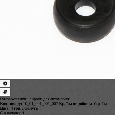
Гумово-технічні вироби для автомобіля
Код товару:
10_01_001_001_007
Країна виробник:
Україна
Ціна:
4 грн.
/послуга
Є в наявності