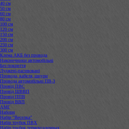
40 см
50 см
60 см
80 см
100 см
120 см
150 см
200 см
250 см
300 см
Клема АКБ без провода
Наконечники автомобільні
Без покриття
Луджені-пасивовані
Провода, кабеля, шнури
Провода автомобільні ПВ-3
Провід ПВС
Провід ШВВП
Провід ППВ
Провід ВВП
АМГ
Набори
Набір "Веселка"
Набір трубок ПВХ
Набір трубок термоусадочных