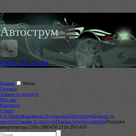
Автострум
(067) 313-21-34
Кошик
Меню
Головна
Товари та послуги
Про нас
Контакти
Статті
UA Market
Кам'янець-Подільський
Автострум
Товари та
послуги
Товари та послуги
Гумово-технічні вироби
Подушка
амортизатора 2101-2905450 2110-2915450