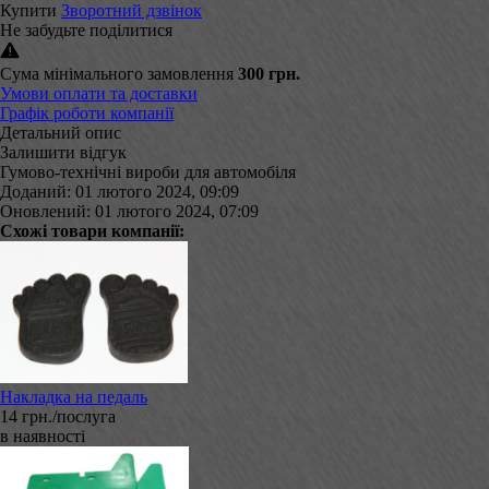
Купити
Зворотний дзвінок
Не забудьте поділитися
Сума мінімального замовлення
300 грн.
Умови оплати та доставки
Графік роботи компанії
Детальний опис
Залишити відгук
Гумово-технічні вироби для автомобіля
Доданий: 01 лютого 2024, 09:09
Оновлений: 01 лютого 2024, 07:09
Схожі товари компанії:
Накладка на педаль
14 грн./послуга
в наявності