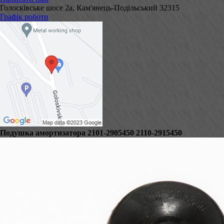
Голосківське шосе 2а, Кам'янець-Подільський 32315
Графік роботи
Подушка амортизатора 2101-2905450 2110-2915450