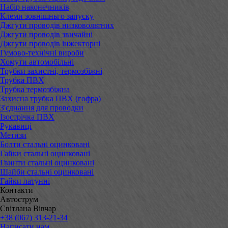
Набір наконечників
Клеми зовнішньго запуску
Джгути проводів низковольтних
Джгути проводів звичайні
Джгути проводів інжекторні
Гумово-технічні вироби
Хомути автомобільні
Трубки захистні, термозбіжні
Трубка ПВХ
Трубка термозбіжна
Захисна трубка ПВХ (гофра)
З'єднання для проводки
Ізострічка ПВХ
Рукавиці
Метизи
Болти стальні оцинковані
Гайки стальні оцинковані
Гвинти стальні оцинковані
Шайби стальні оцинковані
Гайки латунні
Контакти
Автострум
Світлана Вівчар
+38 (067) 313-21-34
Написати нам