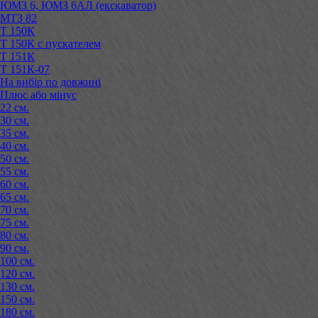
ЮМЗ 6, ЮМЗ 6АЛ (екскаватор)
МТЗ 82
Т 150К
Т 150К с пускателем
Т 151К
Т 151К-07
На вибір по довжині
Плюс або мінус
22 см.
30 см.
35 см.
40 см.
50 см.
55 см.
60 см.
65 см.
70 см.
75 см.
80 см.
90 см.
100 см.
120 см.
130 см.
150 см.
180 см.