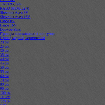
ЛАЗ 695, 699
КАВЗ 685М, 3270
Shevrolet Aveo 8V
Shevrolet Aveo 16V
Lanos 8V
Lanos 16V
Daewoo Sens
Провода високовольтні поштучно
Провід мідний, коричневий
20 см
25 см
30 см
35 см
40 см
45 см
50 см
55 см
60 см
70 см
80 см
90 см
100 см
110 см
120 см