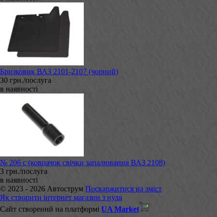
Бризковик ВАЗ 2101-2107 (чорний)
30 грн./послуга
в наявності
№ 206 с (ковпачок свічки запалювання ВАЗ 2108)
3 грн./послуга
в наявності
© 2023 - 2026 Автострум
Поскаржитися на зміст
Як створити інтернет магазин з нуля
Сайт створений на платформі
UA Market