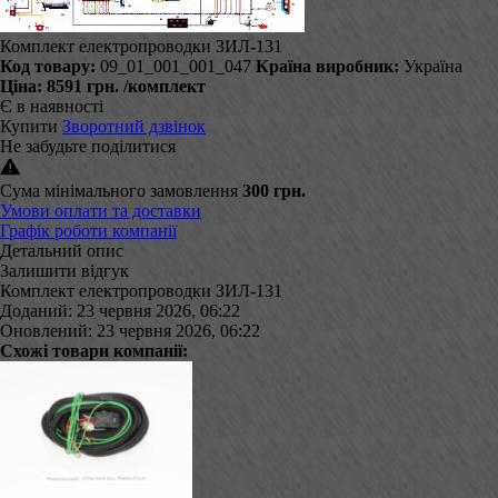
Комплект електропроводки ЗИЛ-131
Код товару:
09_01_001_001_047
Країна виробник:
Україна
Ціна:
8591 грн.
/комплект
Є в наявності
Купити
Зворотний дзвінок
Не забудьте поділитися
Сума мінімального замовлення
300 грн.
Умови оплати та доставки
Графік роботи компанії
Детальний опис
Залишити відгук
Комплект електропроводки ЗИЛ-131
Доданий: 23 червня 2026, 06:22
Оновлений: 23 червня 2026, 06:22
Схожі товари компанії: