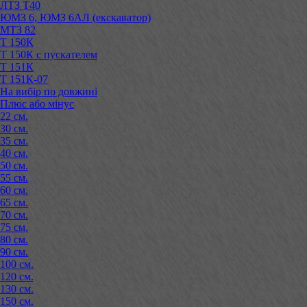
ЛТЗ Т40
ЮМЗ 6, ЮМЗ 6АЛ (екскаватор)
МТЗ 82
Т 150К
Т 150К с пускателем
Т 151К
Т 151К-07
На вибір по довжині
Плюс або мінус
22 см.
30 см.
35 см.
40 см.
50 см.
55 см.
60 см.
65 см.
70 см.
75 см.
80 см.
90 см.
100 см.
120 см.
130 см.
150 см.