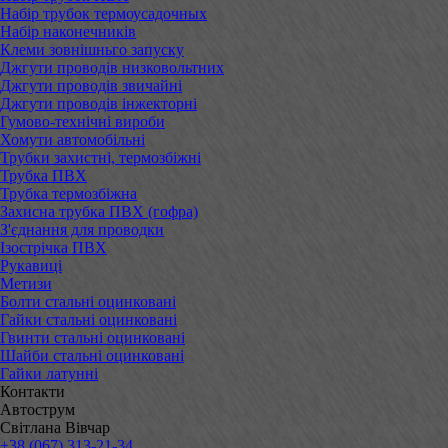
Набір трубок термоусадочных
Набір наконечників
Клеми зовнішньго запуску
Джгути проводів низковольтних
Джгути проводів звичайні
Джгути проводів інжекторні
Гумово-технічні вироби
Хомути автомобільні
Трубки захистні, термозбіжні
Трубка ПВХ
Трубка термозбіжна
Захисна трубка ПВХ (гофра)
З'єднання для проводки
Ізострічка ПВХ
Рукавиці
Метизи
Болти стальні оцинковані
Гайки стальні оцинковані
Гвинти стальні оцинковані
Шайби стальні оцинковані
Гайки латунні
Контакти
Автострум
Світлана Вівчар
+38 (067) 313-21-34