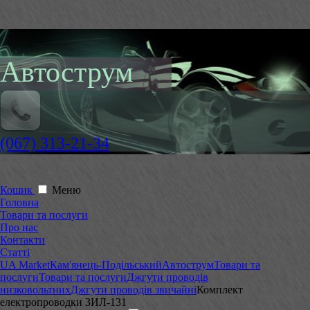
Автострум
(067) 313-21-34
Кошик
Меню
Головна
Товари та послуги
Про нас
Контакти
Статті
UA Market
Кам'янець-Подільський
Автострум
Товари та
послуги
Товари та послуги
Джгути проводів
низковольтних
Джгути проводів звичайні
Комплект
електропроводки ЗИЛ-131