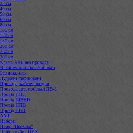
35 см
40 см
50 см
60 см
80 см
100 см
120 см
150 см
200 см
250 см
300 см
Клема АКБ без провода
Наконечники автомобільні
Без покриття
Луджені-пасивовані
Провода, кабеля, шнури
Провода автомобільні ПВ-3
Провід ПВС
Провід ШВВП
Провід ППВ
Провід ВВП
АМГ
Набори
Набір "Веселка"
Набір трубок ПВХ