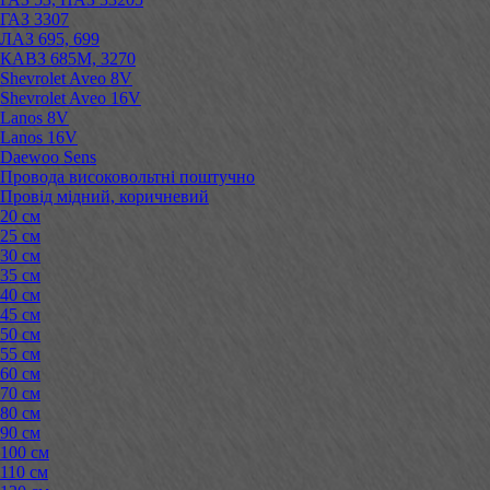
ГАЗ 3307
ЛАЗ 695, 699
КАВЗ 685М, 3270
Shevrolet Aveo 8V
Shevrolet Aveo 16V
Lanos 8V
Lanos 16V
Daewoo Sens
Провода високовольтні поштучно
Провід мідний, коричневий
20 см
25 см
30 см
35 см
40 см
45 см
50 см
55 см
60 см
70 см
80 см
90 см
100 см
110 см