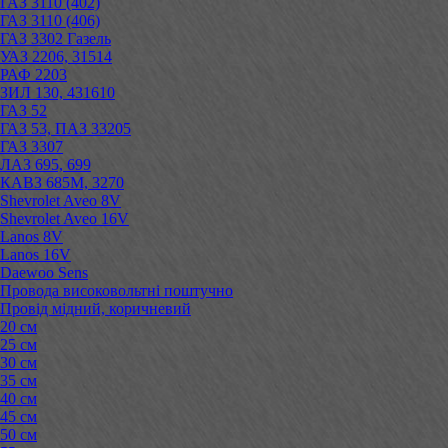
ГАЗ 3110 (402)
ГАЗ 3110 (406)
ГАЗ 3302 Газель
УАЗ 2206, 31514
РАФ 2203
ЗИЛ 130, 431610
ГАЗ 52
ГАЗ 53, ПАЗ 33205
ГАЗ 3307
ЛАЗ 695, 699
КАВЗ 685М, 3270
Shevrolet Aveo 8V
Shevrolet Aveo 16V
Lanos 8V
Lanos 16V
Daewoo Sens
Провода високовольтні поштучно
Провід мідний, коричневий
20 см
25 см
30 см
35 см
40 см
45 см
50 см