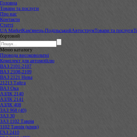
Головна
Товари та послуги
Про нас
Контакти
Статті
UA Market
Кам'янець-Подільський
Автострум
Товари та послуги
Т
бортовий
Меню
каталогу
Провода високовольтні
Комплект для автомобілю
ВАЗ 2101-2107
ВАЗ 2108-2109
ВАЗ 2121 Нива
21213 Тайга
ВАЗ Ока
АЗЛК 2140
АЗЛК 2141
АЗЛК 408
ЗАЗ 968 (40)
ЗАЗ 30
ЗАЗ 1102 Таврія
1102 Таврія (крив)
ГАЗ 2410