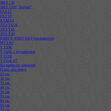
ЗИЛ 130
ЗИЛ 5301 "Бычок"
ГАЗ 52
ГАЗ 53
КАМАЗ
ЛТЗ Т45А
ЛТЗ Т45
ЛТЗ Т40
ЮМЗ 6, ЮМЗ 6АЛ (екскаватор)
МТЗ 82
Т 150К
Т 150К с пускателем
Т 151К
Т 151К-07
На вибір по довжині
Плюс або мінус
22 см.
30 см.
35 см.
40 см.
50 см.
55 см.
60 см.
65 см.
70 см.