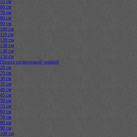
55 см
60 см
70 см
80 см
90 см
100 см
110 см
120 см
130 см
140 см
150 см
Провід силіконовий чорний
20 см
25 см
30 см
35 см
40 см
45 см
50 см
55 см
60 см
70 см
80 см
90 см
100 см