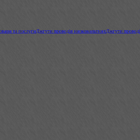
овари та послуги
Джгути проводів низковольтних
Джгути проводі