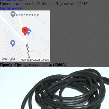
Голосківське шосе 2а, Кам'янець-Подільський 32315
Графік роботи
Провід «Прикурювача» 4,0 м. (1200А)