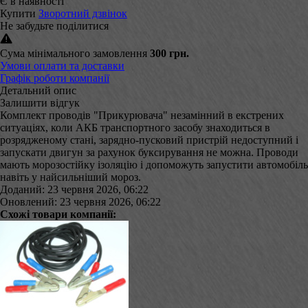
Є в наявності
Купити
Зворотний дзвінок
Не забудьте поділитися
Сума мінімального замовлення
300 грн.
Умови оплати та доставки
Графік роботи компанії
Детальний опис
Залишити відгук
Комплект проводів "Прикурювача" незамінний в екстрених
ситуаціях, коли АКБ транспортного засобу знаходиться в
розрядженому стані, зарядно-пусковий пристрій недоступний і
запускати двигун за рахунок буксирування не можна. Проводи
мають морозостійку ізоляцію і допоможуть запустити автомобіль
навіть у найсильніший мороз.
Доданий: 23 червня 2026, 06:22
Оновлений: 23 червня 2026, 06:22
Схожі товари компанії: