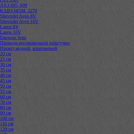
ЛАЗ 695, 699
КАВЗ 685М, 3270
Shevrolet Aveo 8V
Shevrolet Aveo 16V
Lanos 8V
Lanos 16V
Daewoo Sens
Провода високовольтні поштучно
Провід мідний, коричневий
20 см
25 см
30 см
35 см
40 см
45 см
50 см
55 см
60 см
70 см
80 см
90 см
100 см
110 см
120 см