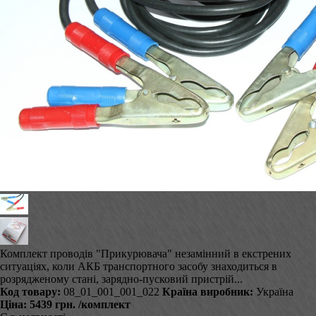
Комплект проводів "Прикурювача" незамінний в екстрених
ситуаціях, коли АКБ транспортного засобу знаходиться в
розрядженому стані, зарядно-пусковий пристрій...
Код товару:
08_01_001_001_022
Країна виробник:
Україна
Ціна:
5439 грн.
/комплект