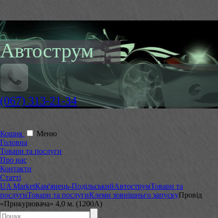
Автострум
(067) 313-21-34
Кошик
Меню
Головна
Товари та послуги
Про нас
Контакти
Статті
UA Market
Кам'янець-Подільський
Автострум
Товари та
послуги
Товари та послуги
Клеми зовнішньго запуску
Провід
«Прикурювача» 4,0 м. (1200А)