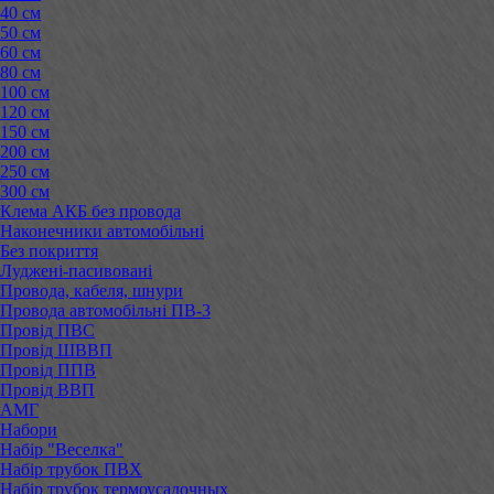
40 см
50 см
60 см
80 см
100 см
120 см
150 см
200 см
250 см
300 см
Клема АКБ без провода
Наконечники автомобільні
Без покриття
Луджені-пасивовані
Провода, кабеля, шнури
Провода автомобільні ПВ-3
Провід ПВС
Провід ШВВП
Провід ППВ
Провід ВВП
АМГ
Набори
Набір "Веселка"
Набір трубок ПВХ
Набір трубок термоусадочных