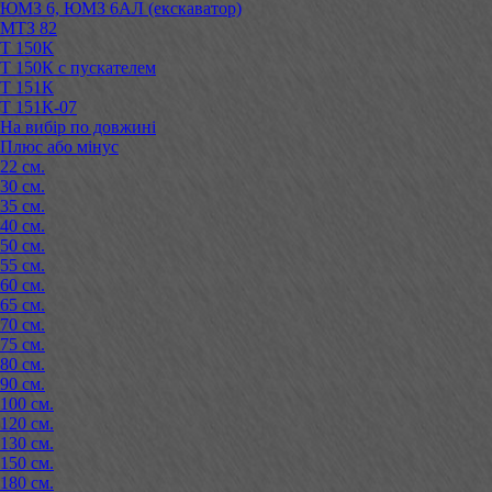
ЮМЗ 6, ЮМЗ 6АЛ (екскаватор)
МТЗ 82
Т 150К
Т 150К с пускателем
Т 151К
Т 151К-07
На вибір по довжині
Плюс або мінус
22 см.
30 см.
35 см.
40 см.
50 см.
55 см.
60 см.
65 см.
70 см.
75 см.
80 см.
90 см.
100 см.
120 см.
130 см.
150 см.
180 см.