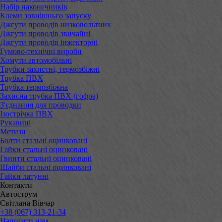
Набір наконечників
Клеми зовнішньго запуску
Джгути проводів низковольтних
Джгути проводів звичайні
Джгути проводів інжекторні
Гумово-технічні вироби
Хомути автомобільні
Трубки захистні, термозбіжні
Трубка ПВХ
Трубка термозбіжна
Захисна трубка ПВХ (гофра)
З'єднання для проводки
Ізострічка ПВХ
Рукавиці
Метизи
Болти стальні оцинковані
Гайки стальні оцинковані
Гвинти стальні оцинковані
Шайби стальні оцинковані
Гайки латунні
Контакти
Автострум
Світлана Вівчар
+38 (067) 313-21-34
Написати нам