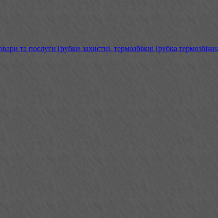
овари та послуги
Трубки захистні, термозбіжні
Трубка термозбіжн