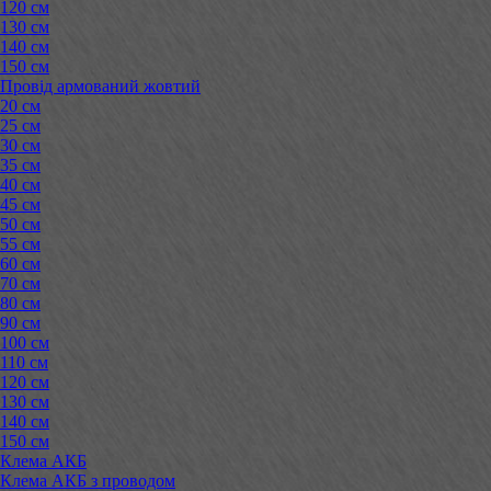
120 см
130 см
140 см
150 см
Провід армований жовтий
20 см
25 см
30 см
35 см
40 см
45 см
50 см
55 см
60 см
70 см
80 см
90 см
100 см
110 см
120 см
130 см
140 см
150 см
Клема АКБ
Клема АКБ з проводом