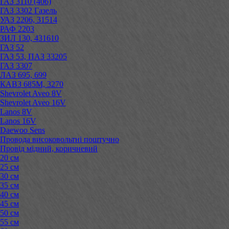
ГАЗ 3110 (406)
ГАЗ 3302 Газель
УАЗ 2206, 31514
РАФ 2203
ЗИЛ 130, 431610
ГАЗ 52
ГАЗ 53, ПАЗ 33205
ГАЗ 3307
ЛАЗ 695, 699
КАВЗ 685М, 3270
Shevrolet Aveo 8V
Shevrolet Aveo 16V
Lanos 8V
Lanos 16V
Daewoo Sens
Провода високовольтні поштучно
Провід мідний, коричневий
20 см
25 см
30 см
35 см
40 см
45 см
50 см
55 см