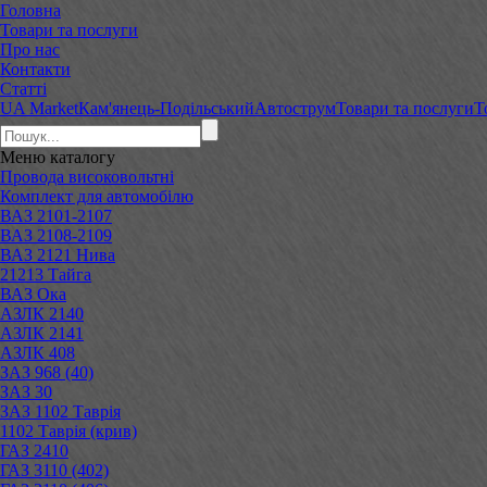
Головна
Товари та послуги
Про нас
Контакти
Статті
UA Market
Кам'янець-Подільський
Автострум
Товари та послуги
Т
Меню
каталогу
Провода високовольтні
Комплект для автомобілю
ВАЗ 2101-2107
ВАЗ 2108-2109
ВАЗ 2121 Нива
21213 Тайга
ВАЗ Ока
АЗЛК 2140
АЗЛК 2141
АЗЛК 408
ЗАЗ 968 (40)
ЗАЗ 30
ЗАЗ 1102 Таврія
1102 Таврія (крив)
ГАЗ 2410
ГАЗ 3110 (402)