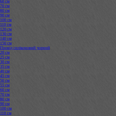
60 см
70 см
80 см
90 см
100 см
110 см
120 см
130 см
140 см
150 см
Провід силіконовий чорний
20 см
25 см
30 см
35 см
40 см
45 см
50 см
55 см
60 см
70 см
80 см
90 см
100 см
110 см