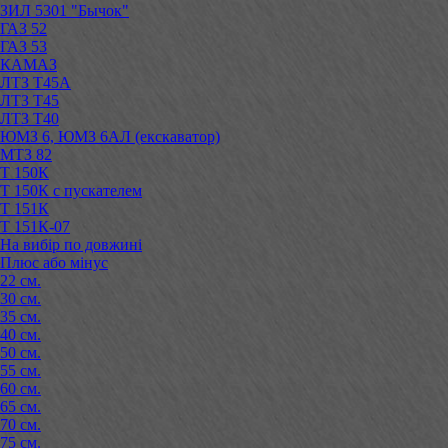
ЗИЛ 5301 "Бычок"
ГАЗ 52
ГАЗ 53
КАМАЗ
ЛТЗ Т45А
ЛТЗ Т45
ЛТЗ Т40
ЮМЗ 6, ЮМЗ 6АЛ (екскаватор)
МТЗ 82
Т 150К
Т 150К с пускателем
Т 151К
Т 151К-07
На вибір по довжині
Плюс або мінус
22 см.
30 см.
35 см.
40 см.
50 см.
55 см.
60 см.
65 см.
70 см.
75 см.