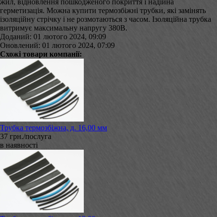
жил, відновлення пошкодженого покриття і надійна
герметизація. Можна купити термозбіжні трубки, які замінять
ізоляційну стрічку і не розмотаються з часом. Ізоляційна трубка
витримує максимальну напругу 380В.
Доданий: 01 лютого 2024, 09:09
Оновлений: 01 лютого 2024, 07:09
Схожі товари компанії:
Трубка термозбіжна, д. 16,00 мм
37 грн./послуга
в наявності