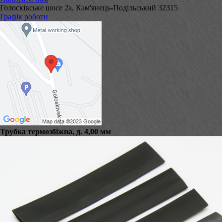
Голосківське шосе 2а, Кам'янець-Подільський 32315
Графік роботи
Трубка термозбіжна, д. 4,00 мм