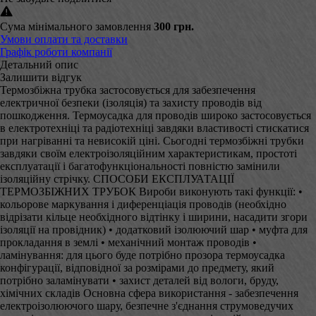
Сума мінімального замовлення
300 грн.
Умови оплати та доставки
Графік роботи компанії
Детальний опис
Залишити відгук
Термозбіжна трубка застосовується для забезпечення
електричної безпеки (ізоляція) та захисту проводів від
пошкодження. Термоусадка для проводів широко застосовується
в електротехніці та радіотехніці завдяки властивості стискатися
при нагріванні та невисокій ціні. Сьогодні термозбіжні трубки
завдяки своїм електроізоляційним характеристикам, простоті
експлуатації і багатофункціональності повністю замінили
ізоляційну стрічку. СПОСОБИ ЕКСПЛУАТАЦІЇ
ТЕРМОЗБІЖНИХ ТРУБОК Вироби виконують такі функції: •
кольорове маркування і диференціація проводів (необхідно
відрізати кільце необхідного відтінку і ширини, насадити згори
ізоляції на провідник) • додатковий ізолюючий шар • муфта для
прокладання в землі • механічний монтаж проводів •
ламінування: для цього буде потрібно прозора термоусадка
конфігурації, відповідної за розмірами до предмету, який
потрібно заламінувати • захист деталей від вологи, бруду,
хімічних складів Основна сфера використання - забезпечення
електроізолюючого шару, безпечне з'єднання струмоведучих