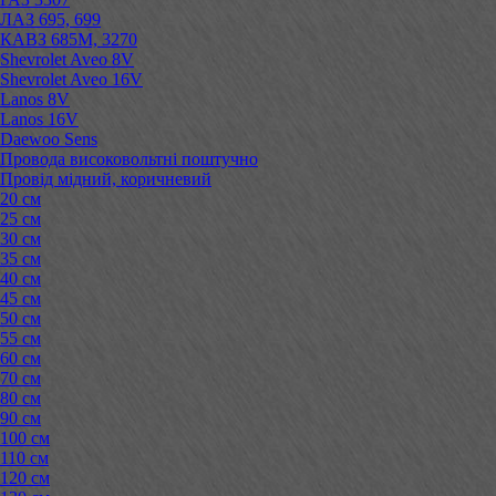
ЛАЗ 695, 699
КАВЗ 685М, 3270
Shevrolet Aveo 8V
Shevrolet Aveo 16V
Lanos 8V
Lanos 16V
Daewoo Sens
Провода високовольтні поштучно
Провід мідний, коричневий
20 см
25 см
30 см
35 см
40 см
45 см
50 см
55 см
60 см
70 см
80 см
90 см
100 см
110 см
120 см