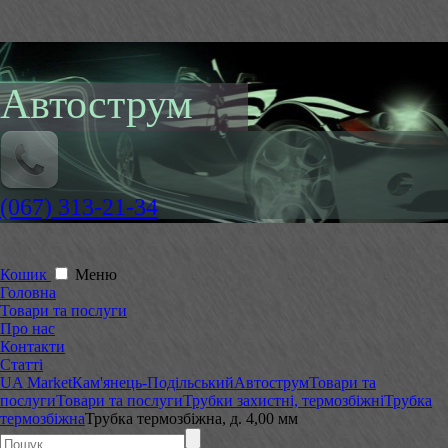
Автострум
(067) 313-21-34
Кошик
Меню
Головна
Товари та послуги
Про нас
Контакти
Статті
UA Market
Кам'янець-Подільський
Автострум
Товари та
послуги
Товари та послуги
Трубки захистні, термозбіжні
Трубка
термозбіжна
Трубка термозбіжна, д. 4,00 мм