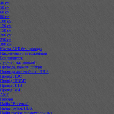
40 см
50 см
60 см
80 см
100 см
120 см
150 см
200 см
250 см
300 см
Клема АКБ без провода
Наконечники автомобільні
Без покриття
Луджені-пасивовані
Провода, кабеля, шнури
Провода автомобільні ПВ-3
Провід ПВС
Провід ШВВП
Провід ППВ
Провід ВВП
АМГ
Набори
Набір "Веселка"
Набір трубок ПВХ
Набір трубок термоусадочных