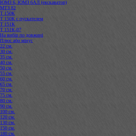
ЮМЗ 6, ЮМЗ 6АЛ (екскаватор)
МТЗ 82
Т 150К
Т 150К с пускателем
Т 151К
Т 151К-07
На вибір по довжині
Плюс або мінус
22 см.
30 см.
35 см.
40 см.
50 см.
55 см.
60 см.
65 см.
70 см.
75 см.
80 см.
90 см.
100 см.
120 см.
130 см.
150 см.
180 см.