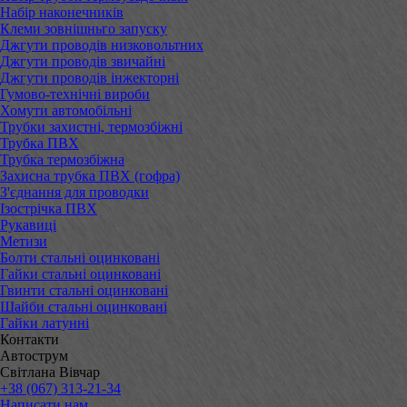
Набір наконечників
Клеми зовнішньго запуску
Джгути проводів низковольтних
Джгути проводів звичайні
Джгути проводів інжекторні
Гумово-технічні вироби
Хомути автомобільні
Трубки захистні, термозбіжні
Трубка ПВХ
Трубка термозбіжна
Захисна трубка ПВХ (гофра)
З'єднання для проводки
Ізострічка ПВХ
Рукавиці
Метизи
Болти стальні оцинковані
Гайки стальні оцинковані
Гвинти стальні оцинковані
Шайби стальні оцинковані
Гайки латунні
Контакти
Автострум
Світлана Вівчар
+38 (067) 313-21-34
Написати нам