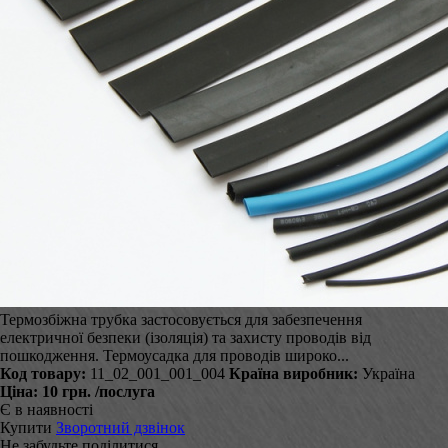
Термозбіжна трубка застосовується для забезпечення
електричної безпеки (ізоляція) та захисту проводів від
пошкодження. Термоусадка для проводів широко...
Код товару:
11_02_001_001_004
Країна виробник:
Україна
Ціна:
10 грн.
/послуга
Є в наявності
Купити
Зворотний дзвінок
Не забудьте поділитися