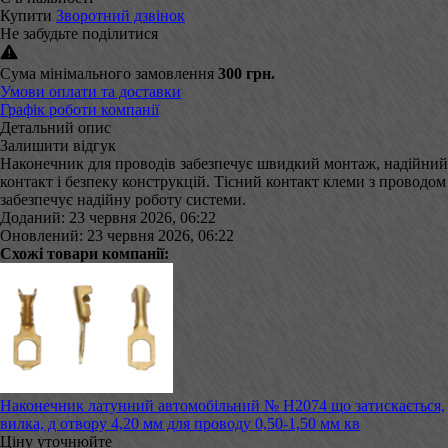
Купити
Зворотний дзвінок
Не забудьте поділитися
Сума мінімального замовлення
300 грн.
Умови оплати та доставки
Графік роботи компанії
Детальний опис
Залишити відгук
Наконечник для проводів забезпечує швидкий монтаж, надійний
контакт і безпеку конструкцій. Тісний контакт клеми з проводом
забезпечує надійну роботу системи.
Доданий: 23 червня 2026, 06:22
Оновлений: 23 червня 2026, 06:22
Схожі товари компанії:
Наконечник латунний автомобільний № Н2074 що затискається,
вилка, д отвору 4,20 мм для проводу 0,50-1,50 мм кв
Ціну уточнюйте