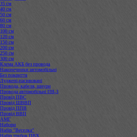
35 см
40 см
50 см
60 см
80 см
100 см
120 см
150 см
200 см
250 см
300 см
Клема АКБ без провода
Наконечники автомобільні
Без покриття
Луджені-пасивовані
Провода, кабеля, шнури
Провода автомобільні ПВ-3
Провід ПВС
Провід ШВВП
Провід ППВ
Провід ВВП
АМГ
Набори
Набір "Веселка"
Набір трубок ПВХ