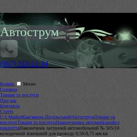
Автострум
(067) 313-21-34
Кошик
Меню
Головна
Товари та послуги
Про нас
Контакти
Статті
UA Market
Кам'янець-Подільський
Автострум
Товари та
послуги
Товари та послуги
Наконечники автомобільні
Без
покриття
Наконечник латунний автомобільний № 505/10
колодочний зовнішній для проводу 0,50-0,75 мм кв