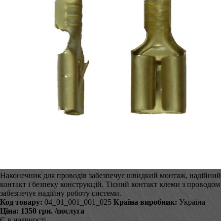
Наконечник для проводів забезпечує швидкий монтаж, надійний
контакт і безпеку конструкцій. Тісний контакт клеми з проводом
забезпечує надійну роботу системи.
Код товару:
04_01_001_001_025
Країна виробник:
Україна
Ціна:
1350 грн.
/послуга
Є в наявності