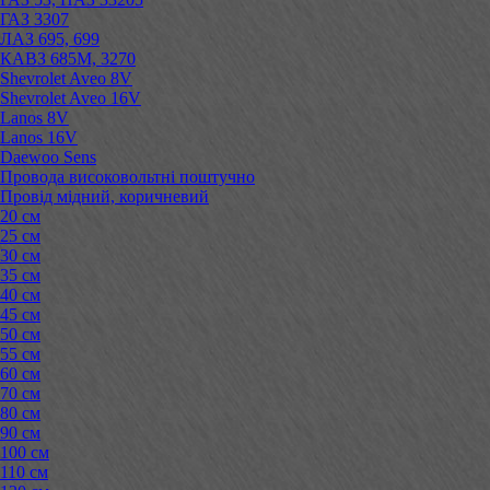
ГАЗ 3307
ЛАЗ 695, 699
КАВЗ 685М, 3270
Shevrolet Aveo 8V
Shevrolet Aveo 16V
Lanos 8V
Lanos 16V
Daewoo Sens
Провода високовольтні поштучно
Провід мідний, коричневий
20 см
25 см
30 см
35 см
40 см
45 см
50 см
55 см
60 см
70 см
80 см
90 см
100 см
110 см