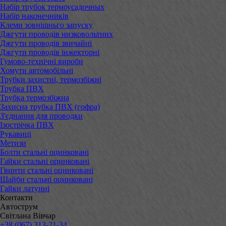
Набір трубок термоусадочных
Набір наконечників
Клеми зовнішньго запуску
Джгути проводів низковольтних
Джгути проводів звичайні
Джгути проводів інжекторні
Гумово-технічні вироби
Хомути автомобільні
Трубки захистні, термозбіжні
Трубка ПВХ
Трубка термозбіжна
Захисна трубка ПВХ (гофра)
З'єднання для проводки
Ізострічка ПВХ
Рукавиці
Метизи
Болти стальні оцинковані
Гайки стальні оцинковані
Гвинти стальні оцинковані
Шайби стальні оцинковані
Гайки латунні
Контакти
Автострум
Світлана Вівчар
+38 (067) 313-21-34