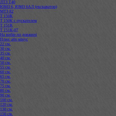
ЛТЗ Т40
ЮМЗ 6, ЮМЗ 6АЛ (екскаватор)
МТЗ 82
Т 150К
Т 150К с пускателем
Т 151К
Т 151К-07
На вибір по довжині
Плюс або мінус
22 см.
30 см.
35 см.
40 см.
50 см.
55 см.
60 см.
65 см.
70 см.
75 см.
80 см.
90 см.
100 см.
120 см.
130 см.
150 см.