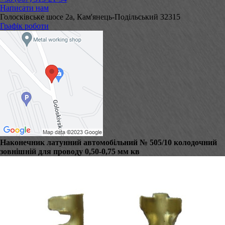
Написати нам
Голосківське шосе 2а, Кам'янець-Подільський 32315
Графік роботи
Наконечник латунний автомобільний № 505/10 колодочний
зовнішній для проводу 0,50-0,75 мм кв