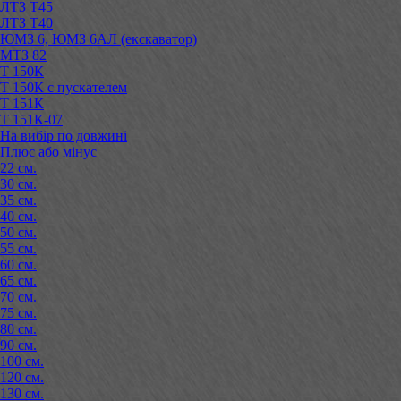
ЛТЗ Т45
ЛТЗ Т40
ЮМЗ 6, ЮМЗ 6АЛ (екскаватор)
МТЗ 82
Т 150К
Т 150К с пускателем
Т 151К
Т 151К-07
На вибір по довжині
Плюс або мінус
22 см.
30 см.
35 см.
40 см.
50 см.
55 см.
60 см.
65 см.
70 см.
75 см.
80 см.
90 см.
100 см.
120 см.
130 см.