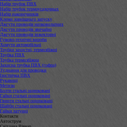
Набір трубок ПВХ
Набір трубок термоусадочных
Набір наконечників
Клеми зовнішньго запуску
Джгути проводів низковольтних
Джгути проводів звичайні
Джгути проводів інжекторні
Гумово-технічні вироби
Хомути автомобільні
Трубки захистні, термозбіжні
Трубка ПВХ
Трубка термозбіжна
Захисна трубка ПВХ (гофра)
З'єднання для проводки
Ізострічка ПВХ
Рукавиці
Метизи
Болти стальні оцинковані
Гайки стальні оцинковані
Гвинти стальні оцинковані
Шайби стальні оцинковані
Гайки латунні
Контакти
Автострум
Світлана Вівчар