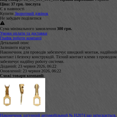
Ціна:
37 грн.
/послуга
Є в наявності
Купити
Зворотний дзвінок
Не забудьте поділитися
Сума мінімального замовлення
300 грн.
Умови оплати та доставки
Графік роботи компанії
Детальний опис
Залишити відгук
Наконечник для проводів забезпечує швидкий монтаж, надійний
контакт і безпеку конструкцій. Тісний контакт клеми з проводом
забезпечує надійну роботу системи.
Доданий: 23 червня 2026, 06:22
Оновлений: 23 червня 2026, 06:22
Схожі товари компанії:
Наконечник латунний автомобільний № Н2074 що затискається,