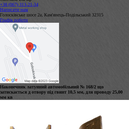
+38 (067) 313-21-34
Написати нам
Голосківське шосе 2а, Кам'янець-Подільський 32315
Графік роботи
Наконечник латунний автомобільний № 168/2 що
затискається д отвору під гвинт 10,5 мм, для проводу 25,00
мм кв