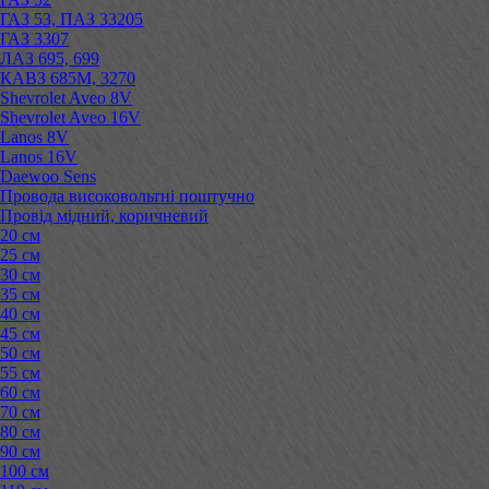
ГАЗ 53, ПАЗ 33205
ГАЗ 3307
ЛАЗ 695, 699
КАВЗ 685М, 3270
Shevrolet Aveo 8V
Shevrolet Aveo 16V
Lanos 8V
Lanos 16V
Daewoo Sens
Провода високовольтні поштучно
Провід мідний, коричневий
20 см
25 см
30 см
35 см
40 см
45 см
50 см
55 см
60 см
70 см
80 см
90 см
100 см