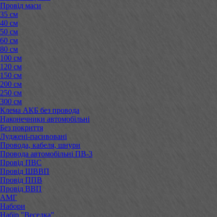
Провід маси
35 см
40 см
50 см
60 см
80 см
100 см
120 см
150 см
200 см
250 см
300 см
Клема АКБ без провода
Наконечники автомобільні
Без покриття
Луджені-пасивовані
Провода, кабеля, шнури
Провода автомобільні ПВ-3
Провід ПВС
Провід ШВВП
Провід ППВ
Провід ВВП
АМГ
Набори
Набір "Веселка"