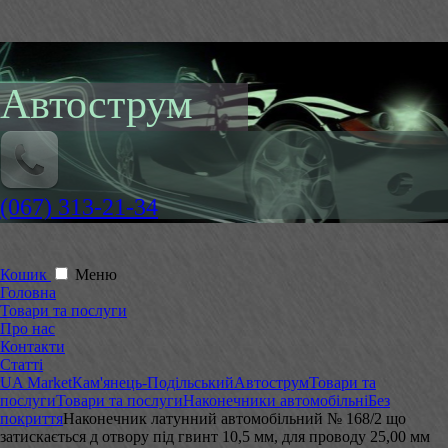
Автострум
(067) 313-21-34
Кошик
Меню
Головна
Товари та послуги
Про нас
Контакти
Статті
UA Market
Кам'янець-Подільський
Автострум
Товари та
послуги
Товари та послуги
Наконечники автомобільні
Без
покриття
Наконечник латунний автомобільний № 168/2 що
затискається д отвору під гвинт 10,5 мм, для проводу 25,00 мм