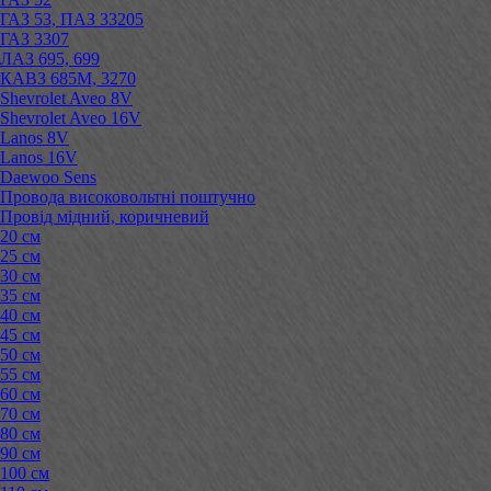
ГАЗ 53, ПАЗ 33205
ГАЗ 3307
ЛАЗ 695, 699
КАВЗ 685М, 3270
Shevrolet Aveo 8V
Shevrolet Aveo 16V
Lanos 8V
Lanos 16V
Daewoo Sens
Провода високовольтні поштучно
Провід мідний, коричневий
20 см
25 см
30 см
35 см
40 см
45 см
50 см
55 см
60 см
70 см
80 см
90 см
100 см