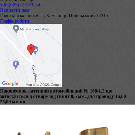
+38 (067) 313-21-34
Написати нам
Голосківське шосе 2а, Кам'янець-Подільський 32315
Графік роботи
Наконечник латунний автомобільний № 168-1,2 що
затискається д отвору під гвинт 8,5 мм, для проводу 16,00-
25,00 мм кв