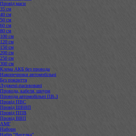
Провід маси
35 см
40 см
50 см
60 см
80 см
100 см
120 см
150 см
200 см
250 см
300 см
Клема АКБ без провода
Наконечники автомобільні
Без покриття
Луджені-пасивовані
Провода, кабеля, шнури
Провода автомобільні ПВ-3
Провід ПВС
Провід ШВВП
Провід ППВ
Провід ВВП
АМГ
Набори
Набір "Веселка"