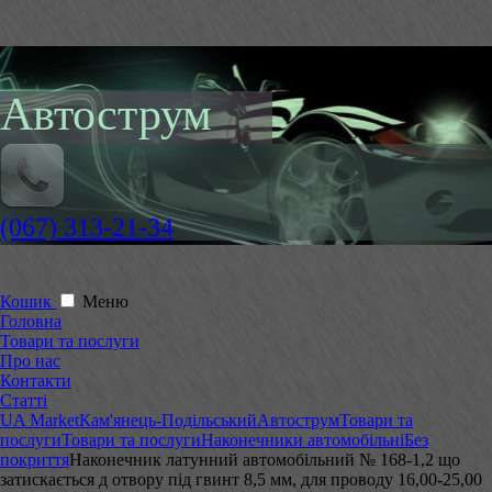
Автострум
(067) 313-21-34
Кошик
Меню
Головна
Товари та послуги
Про нас
Контакти
Статті
UA Market
Кам'янець-Подільський
Автострум
Товари та
послуги
Товари та послуги
Наконечники автомобільні
Без
покриття
Наконечник латунний автомобільний № 168-1,2 що
затискається д отвору під гвинт 8,5 мм, для проводу 16,00-25,00