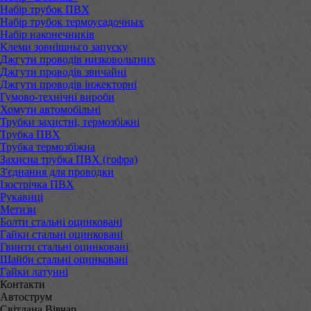
Набір трубок ПВХ
Набір трубок термоусадочных
Набір наконечників
Клеми зовнішньго запуску
Джгути проводів низковольтних
Джгути проводів звичайні
Джгути проводів інжекторні
Гумово-технічні вироби
Хомути автомобільні
Трубки захистні, термозбіжні
Трубка ПВХ
Трубка термозбіжна
Захисна трубка ПВХ (гофра)
З'єднання для проводки
Ізострічка ПВХ
Рукавиці
Метизи
Болти стальні оцинковані
Гайки стальні оцинковані
Гвинти стальні оцинковані
Шайби стальні оцинковані
Гайки латунні
Контакти
Автострум
Світлана Вівчар