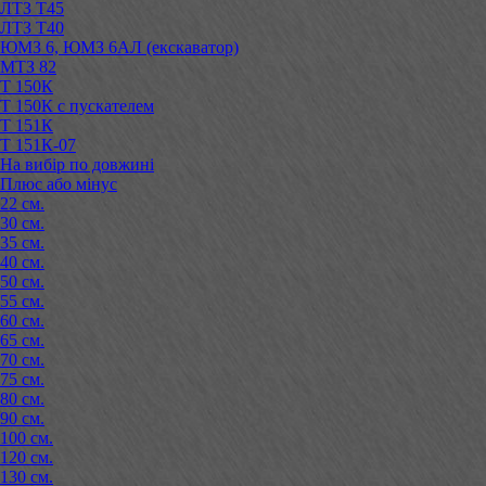
ЛТЗ Т45
ЛТЗ Т40
ЮМЗ 6, ЮМЗ 6АЛ (екскаватор)
МТЗ 82
Т 150К
Т 150К с пускателем
Т 151К
Т 151К-07
На вибір по довжині
Плюс або мінус
22 см.
30 см.
35 см.
40 см.
50 см.
55 см.
60 см.
65 см.
70 см.
75 см.
80 см.
90 см.
100 см.
120 см.
130 см.