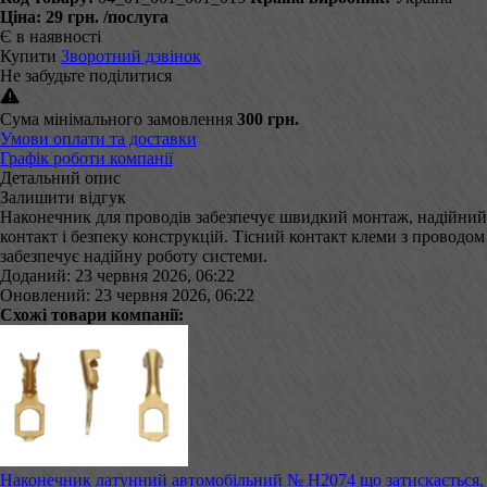
Ціна:
29 грн.
/послуга
Є в наявності
Купити
Зворотний дзвінок
Не забудьте поділитися
Сума мінімального замовлення
300 грн.
Умови оплати та доставки
Графік роботи компанії
Детальний опис
Залишити відгук
Наконечник для проводів забезпечує швидкий монтаж, надійний
контакт і безпеку конструкцій. Тісний контакт клеми з проводом
забезпечує надійну роботу системи.
Доданий: 23 червня 2026, 06:22
Оновлений: 23 червня 2026, 06:22
Схожі товари компанії:
Наконечник латунний автомобільний № Н2074 що затискається,