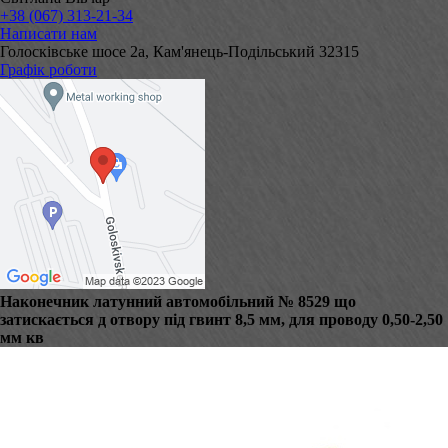
+38 (067) 313-21-34
Написати нам
Голосківське шосе 2а, Кам'янець-Подільський 32315
Графік роботи
Наконечник латунний автомобільний № 8529 що
затискається д отвору під гвинт 8,5 мм, для проводу 0,50-2,50
мм кв