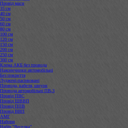
Провід маси
35 см
40 см
50 см
60 см
80 см
100 см
120 см
150 см
200 см
250 см
300 см
Клема АКБ без провода
Наконечники автомобільні
Без покриття
Луджені-пасивовані
Провода, кабеля, шнури
Провода автомобільні ПВ-3
Провід ПВС
Провід ШВВП
Провід ППВ
Провід ВВП
АМГ
Набори
Набір "Веселка"