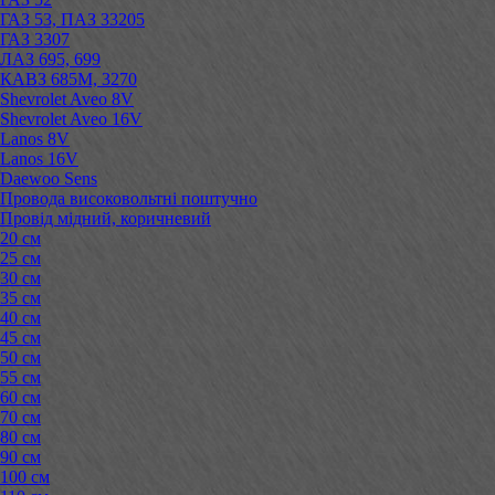
ГАЗ 53, ПАЗ 33205
ГАЗ 3307
ЛАЗ 695, 699
КАВЗ 685М, 3270
Shevrolet Aveo 8V
Shevrolet Aveo 16V
Lanos 8V
Lanos 16V
Daewoo Sens
Провода високовольтні поштучно
Провід мідний, коричневий
20 см
25 см
30 см
35 см
40 см
45 см
50 см
55 см
60 см
70 см
80 см
90 см
100 см