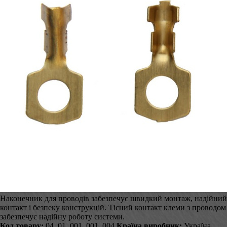
Наконечник для проводів забезпечує швидкий монтаж, надійний
контакт і безпеку конструкцій. Тісний контакт клеми з проводом
забезпечує надійну роботу системи.
Код товару:
04_01_001_001_004
Країна виробник:
Україна