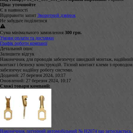
Ціна:
уточнюйте
Є в наявності
Відправити запит
Зворотний дзвінок
Не забудьте поділитися
Сума мінімального замовлення
300 грн.
Умови оплати та доставки
Графік роботи компанії
Детальний опис
Залишити відгук
Наконечник для проводів забезпечує швидкий монтаж, надійний
контакт і безпеку конструкцій. Тісний контакт клеми з проводом
забезпечує надійну роботу системи.
Доданий: 27 березня 2024, 10:17
Оновлений: 27 березня 2024, 10:17
Схожі товари компанії:
Наконечник латунний автомобільний № Н2074 що затискається,