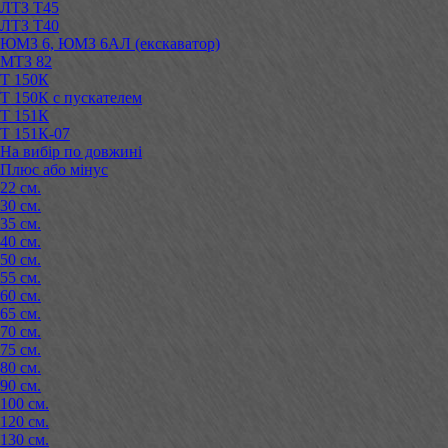
ЛТЗ Т45
ЛТЗ Т40
ЮМЗ 6, ЮМЗ 6АЛ (екскаватор)
МТЗ 82
Т 150К
Т 150К с пускателем
Т 151К
Т 151К-07
На вибір по довжині
Плюс або мінус
22 см.
30 см.
35 см.
40 см.
50 см.
55 см.
60 см.
65 см.
70 см.
75 см.
80 см.
90 см.
100 см.
120 см.
130 см.