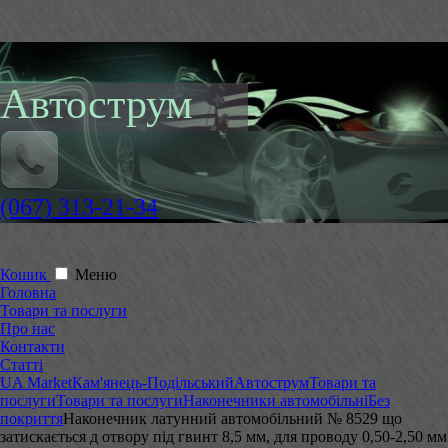
Автострум
(067) 313-21-34
Кошик
Меню
Головна
Товари та послуги
Про нас
Контакти
Статті
UA Market
Кам'янець-Подільський
Автострум
Товари та
послуги
Товари та послуги
Наконечники автомобільні
Без
покриття
Наконечник латунний автомобільний № 8529 що
затискається д отвору під гвинт 8,5 мм, для проводу 0,50-2,50 мм