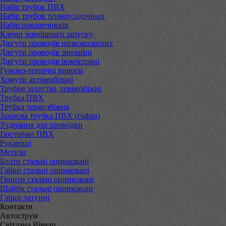
Набір трубок ПВХ
Набір трубок термоусадочных
Набір наконечників
Клеми зовнішньго запуску
Джгути проводів низковольтних
Джгути проводів звичайні
Джгути проводів інжекторні
Гумово-технічні вироби
Хомути автомобільні
Трубки захистні, термозбіжні
Трубка ПВХ
Трубка термозбіжна
Захисна трубка ПВХ (гофра)
З'єднання для проводки
Ізострічка ПВХ
Рукавиці
Метизи
Болти стальні оцинковані
Гайки стальні оцинковані
Гвинти стальні оцинковані
Шайби стальні оцинковані
Гайки латунні
Контакти
Автострум
Світлана Вівчар