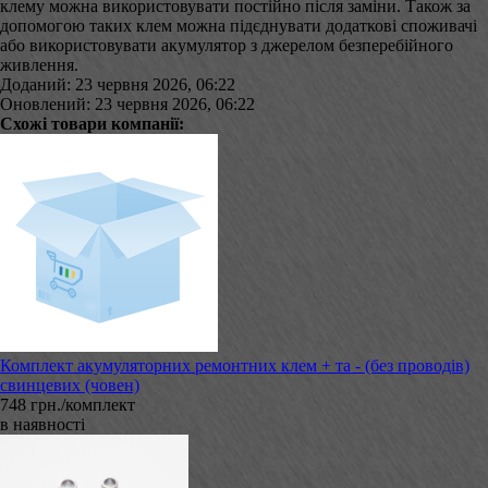
клему можна використовувати постійно після заміни. Також за
допомогою таких клем можна підєднувати додаткові споживачі
або використовувати акумулятор з джерелом безперебійного
живлення.
Доданий: 23 червня 2026, 06:22
Оновлений: 23 червня 2026, 06:22
Схожі товари компанії:
Комплект акумуляторних ремонтних клем + та - (без проводів)
свинцевих (човен)
748 грн./комплект
в наявності