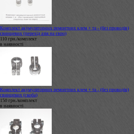
Комплект акумуляторних ремонтних клем + та - (без проводів)
свинцевих (перехід азія на євро)
110 грн./комплект
в наявності
Комплект акумуляторних ремонтних клем + та - (без проводів)
свинцевих (скоба)
150 грн./комплект
в наявності