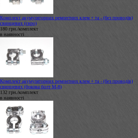
Комплект акумуляторних ремонтних клем + та - (без проводів)
свинцевих (євро)
180 грн./комплект
в наявності
Комплект акумуляторних ремонтних клем + та - (без проводів)
свинцевих (бокова болт М-8)
132 грн./комплект
в наявності