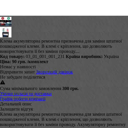
Клема акумуляторна ремонтна призначена для заміни штатної
пошкодженої клеми. В клемі є кріплення, що дозволяють
використовувати її без заміни проводу....
Код товару:
03_01_001_001_231
Країна виробник:
Україна
Ціна:
90 грн.
/комплект
Немає у наявності
Відправити запит
Зворотний дзвінок
Не забудьте поділитися
Сума мінімального замовлення
300 грн.
Умови оплати та доставки
Графік роботи компанії
Детальний опис
Залишити відгук
Клема акумуляторна ремонтна призначена для заміни штатної
пошкодженої клеми. В клемі є кріплення, що дозволяють
використовувати її без заміни проводу. Акумуляторну ремонтну