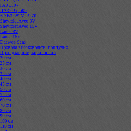
ГАЗ 3307
ЛАЗ 695, 699
КАВЗ 685М, 3270
Shevrolet Aveo 8V
Shevrolet Aveo 16V
Lanos 8V
Lanos 16V
Daewoo Sens
Провода високовольтні поштучно
Провід мідний, коричневий
20 см
25 см
30 см
35 см
40 см
45 см
50 см
55 см
60 см
70 см
80 см
90 см
100 см
110 см