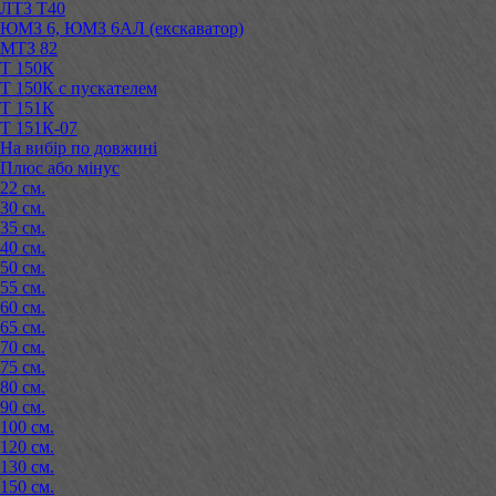
ЛТЗ Т40
ЮМЗ 6, ЮМЗ 6АЛ (екскаватор)
МТЗ 82
Т 150К
Т 150К с пускателем
Т 151К
Т 151К-07
На вибір по довжині
Плюс або мінус
22 см.
30 см.
35 см.
40 см.
50 см.
55 см.
60 см.
65 см.
70 см.
75 см.
80 см.
90 см.
100 см.
120 см.
130 см.
150 см.