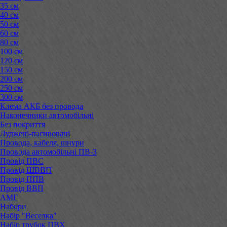
35 см
40 см
50 см
60 см
80 см
100 см
120 см
150 см
200 см
250 см
300 см
Клема АКБ без провода
Наконечники автомобільні
Без покриття
Луджені-пасивовані
Провода, кабеля, шнури
Провода автомобільні ПВ-3
Провід ПВС
Провід ШВВП
Провід ППВ
Провід ВВП
АМГ
Набори
Набір "Веселка"
Набір трубок ПВХ