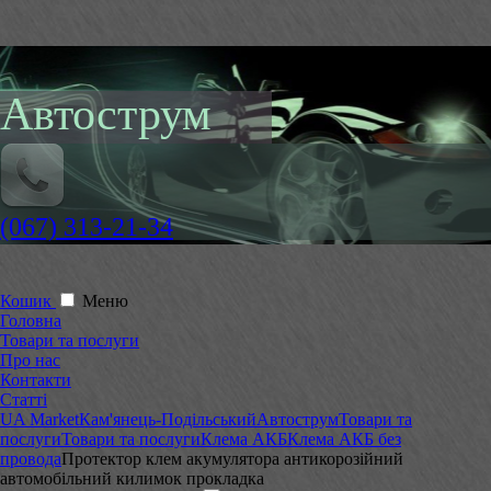
Автострум
(067) 313-21-34
Кошик
Меню
Головна
Товари та послуги
Про нас
Контакти
Статті
UA Market
Кам'янець-Подільський
Автострум
Товари та
послуги
Товари та послуги
Клема АКБ
Клема АКБ без
провода
Протектор клем акумулятора антикорозійний
автомобільний килимок прокладка