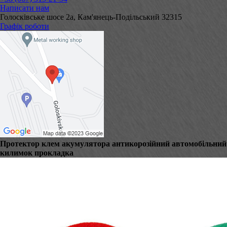
Написати нам
Голосківське шосе 2а, Кам'янець-Подільський 32315
Графік роботи
Протектор клем акумулятора антикорозійний автомобільний
килимок прокладка