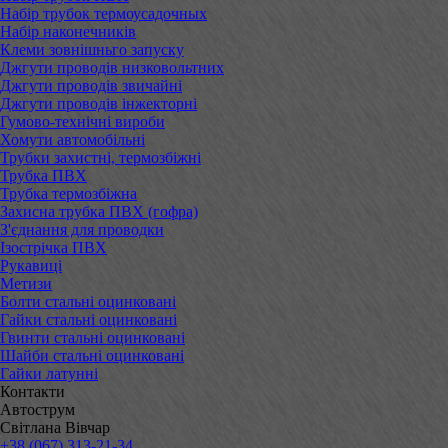
Набір трубок термоусадочных
Набір наконечників
Клеми зовнішньго запуску
Джгути проводів низковольтних
Джгути проводів звичайні
Джгути проводів інжекторні
Гумово-технічні вироби
Хомути автомобільні
Трубки захистні, термозбіжні
Трубка ПВХ
Трубка термозбіжна
Захисна трубка ПВХ (гофра)
З'єднання для проводки
Ізострічка ПВХ
Рукавиці
Метизи
Болти стальні оцинковані
Гайки стальні оцинковані
Гвинти стальні оцинковані
Шайби стальні оцинковані
Гайки латунні
Контакти
Автострум
Світлана Вівчар
+38 (067) 313-21-34