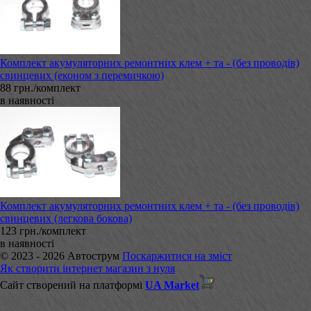
Комплект акумуляторних ремонтних клем + та - (без проводів)
свинцевих (економ з перемичкою)
88 грн./комплект
в наявності
Комплект акумуляторних ремонтних клем + та - (без проводів)
свинцевих (легкова бокова)
123 грн./комплект
в наявності
© 2023 - 2026 Автострум
Поскаржитися на зміст
Як створити інтернет магазин з нуля
Сайт створений на платформі
UA Market