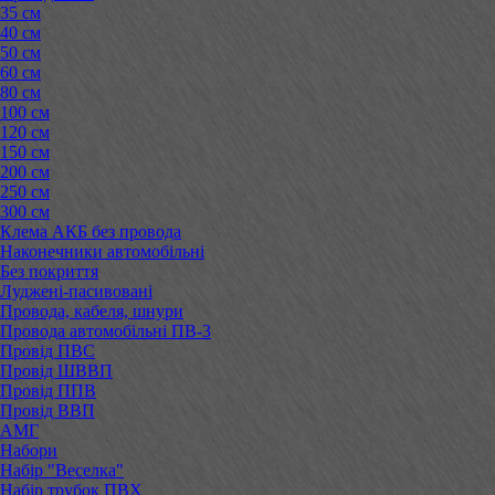
35 см
40 см
50 см
60 см
80 см
100 см
120 см
150 см
200 см
250 см
300 см
Клема АКБ без провода
Наконечники автомобільні
Без покриття
Луджені-пасивовані
Провода, кабеля, шнури
Провода автомобільні ПВ-3
Провід ПВС
Провід ШВВП
Провід ППВ
Провід ВВП
АМГ
Набори
Набір "Веселка"
Набір трубок ПВХ