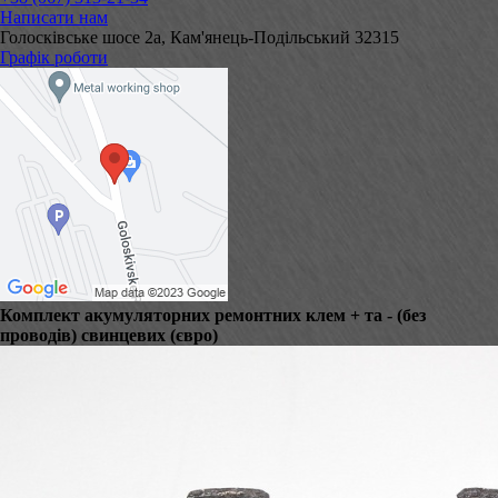
Написати нам
Голосківське шосе 2а, Кам'янець-Подільський 32315
Графік роботи
Комплект акумуляторних ремонтних клем + та - (без
проводів) свинцевих (євро)