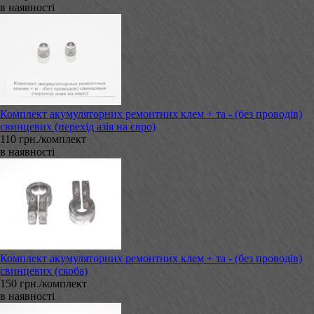
в наявності
Комплект акумуляторних ремонтних клем + та - (без проводів)
свинцевих (перехід азія на євро)
110 грн./комплект
в наявності
Комплект акумуляторних ремонтних клем + та - (без проводів)
свинцевих (скоба)
150 грн./комплект
в наявності