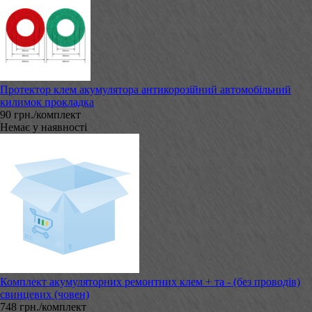
Протектор клем акумулятора антикорозійний автомобільний
килимок прокладка
90 грн./комплект
Немає у наявності
Комплект акумуляторних ремонтних клем + та - (без проводів)
свинцевих (човен)
748 грн./комплект