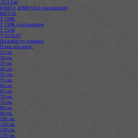
ЛТЗ Т40
ЮМЗ 6, ЮМЗ 6АЛ (екскаватор)
МТЗ 82
Т 150К
Т 150К с пускателем
Т 151К
Т 151К-07
На вибір по довжині
Плюс або мінус
22 см.
30 см.
35 см.
40 см.
50 см.
55 см.
60 см.
65 см.
70 см.
75 см.
80 см.
90 см.
100 см.
120 см.
130 см.
150 см.