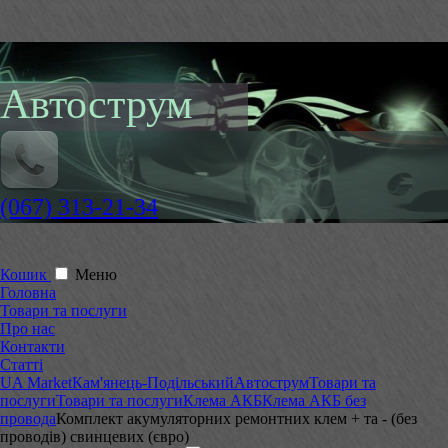
Автострум
(067) 313-21-34
Кошик
Меню
Головна
Товари та послуги
Про нас
Контакти
Статті
UA Market
Кам'янець-Подільський
Автострум
Товари та
послуги
Товари та послуги
Клема АКБ
Клема АКБ без
провода
Комплект акумуляторних ремонтних клем + та - (без
проводів) свинцевих (євро)