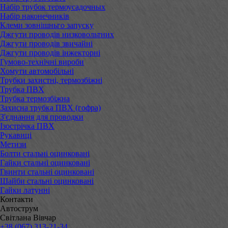
Набір трубок термоусадочных
Набір наконечників
Клеми зовнішньго запуску
Джгути проводів низковольтних
Джгути проводів звичайні
Джгути проводів інжекторні
Гумово-технічні вироби
Хомути автомобільні
Трубки захистні, термозбіжні
Трубка ПВХ
Трубка термозбіжна
Захисна трубка ПВХ (гофра)
З'єднання для проводки
Ізострічка ПВХ
Рукавиці
Метизи
Болти стальні оцинковані
Гайки стальні оцинковані
Гвинти стальні оцинковані
Шайби стальні оцинковані
Гайки латунні
Контакти
Автострум
Світлана Вівчар
+38 (067) 313-21-34