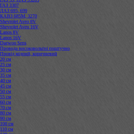
ГАЗ 3307
ЛАЗ 695, 699
КАВЗ 685М, 3270
Shevrolet Aveo 8V
Shevrolet Aveo 16V
Lanos 8V
Lanos 16V
Daewoo Sens
Провода високовольтні поштучно
Провід мідний, коричневий
20 см
25 см
30 см
35 см
40 см
45 см
50 см
55 см
60 см
70 см
80 см
90 см
100 см
110 см