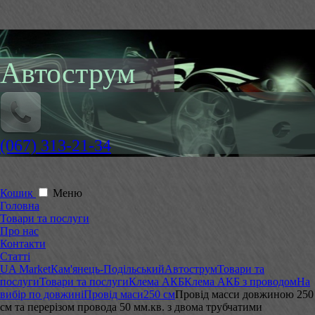
Автострум
(067) 313-21-34
Кошик
Меню
Головна
Товари та послуги
Про нас
Контакти
Статті
UA Market
Кам'янець-Подільський
Автострум
Товари та
послуги
Товари та послуги
Клема АКБ
Клема АКБ з проводом
На
вибір по довжині
Провід маси
250 см
Провід масси довжиною 250
см та перерізом провода 50 мм.кв. з двома трубчатими