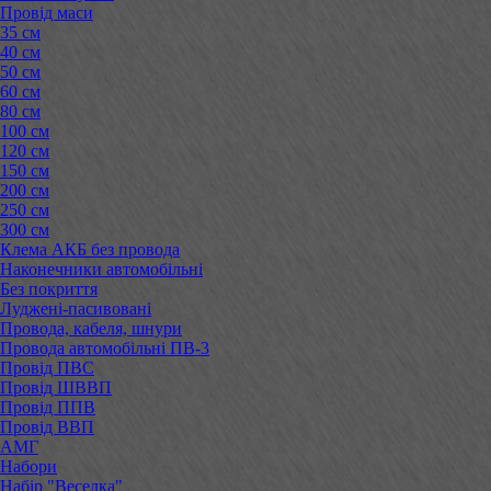
Провід маси
35 см
40 см
50 см
60 см
80 см
100 см
120 см
150 см
200 см
250 см
300 см
Клема АКБ без провода
Наконечники автомобільні
Без покриття
Луджені-пасивовані
Провода, кабеля, шнури
Провода автомобільні ПВ-3
Провід ПВС
Провід ШВВП
Провід ППВ
Провід ВВП
АМГ
Набори
Набір "Веселка"