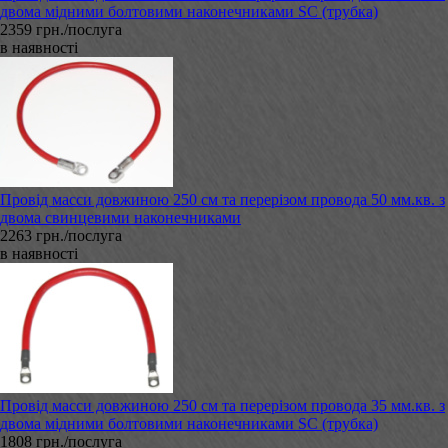
двома мідними болтовими наконечниками SC (трубка)
2359 грн./послуга
в наявності
Провід масси довжиною 250 см та перерізом провода 50 мм.кв. з
двома свинцевими наконечниками
2263 грн./послуга
в наявності
Провід масси довжиною 250 см та перерізом провода 35 мм.кв. з
двома мідними болтовими наконечниками SC (трубка)
1808 грн./послуга