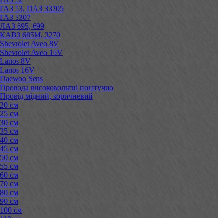
ГАЗ 53, ПАЗ 33205
ГАЗ 3307
ЛАЗ 695, 699
КАВЗ 685М, 3270
Shevrolet Aveo 8V
Shevrolet Aveo 16V
Lanos 8V
Lanos 16V
Daewoo Sens
Провода високовольтні поштучно
Провід мідний, коричневий
20 см
25 см
30 см
35 см
40 см
45 см
50 см
55 см
60 см
70 см
80 см
90 см
100 см