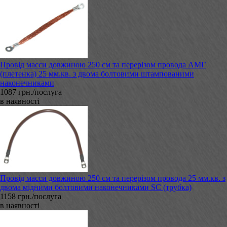
Провід масси довжиною 250 см та перерізом провода АМГ
(плетенка) 25 мм.кв. з двома болтовими штампованими
наконечниками
1087 грн./послуга
в наявності
Провід масси довжиною 250 см та перерізом провода 25 мм.кв. з
двома мідними болтовими наконечниками SC (трубка)
1158 грн./послуга
в наявності