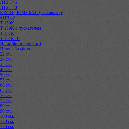
ЛТЗ Т45
ЛТЗ Т40
ЮМЗ 6, ЮМЗ 6АЛ (екскаватор)
МТЗ 82
Т 150К
Т 150К с пускателем
Т 151К
Т 151К-07
На вибір по довжині
Плюс або мінус
22 см.
30 см.
35 см.
40 см.
50 см.
55 см.
60 см.
65 см.
70 см.
75 см.
80 см.
90 см.
100 см.
120 см.
130 см.