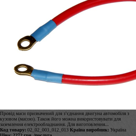
Провід маси призначений для з’єднання двигуна автомобіля з
кузовом (масою). Також його можна використовувати для
заземлення електрообладнання. Для виготовлення...
Код товару:
02_02_003_012_013
Країна виробник:
Україна
Ціна:
2272 грн.
/послуга