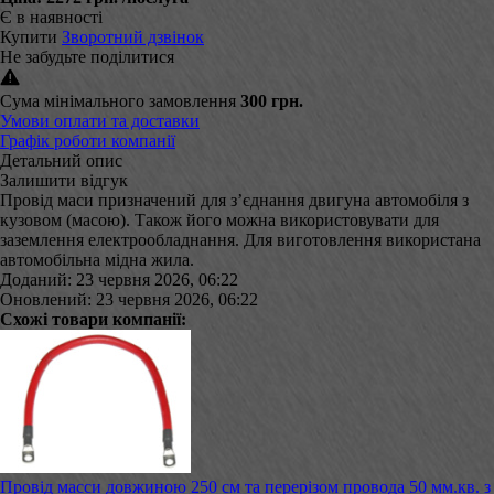
Є в наявності
Купити
Зворотний дзвінок
Не забудьте поділитися
Сума мінімального замовлення
300 грн.
Умови оплати та доставки
Графік роботи компанії
Детальний опис
Залишити відгук
Провід маси призначений для з’єднання двигуна автомобіля з
кузовом (масою). Також його можна використовувати для
заземлення електрообладнання. Для виготовлення використана
автомобільна мідна жила.
Доданий: 23 червня 2026, 06:22
Оновлений: 23 червня 2026, 06:22
Схожі товари компанії:
Провід масси довжиною 250 см та перерізом провода 50 мм.кв. з