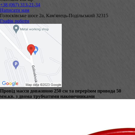
+38 (067) 313-21-34
Написати нам
Голосківське шосе 2а, Кам'янець-Подільський 32315
Графік роботи
Провід масси довжиною 250 см та перерізом провода 50
мм.кв. з двома трубчатими наконечниками