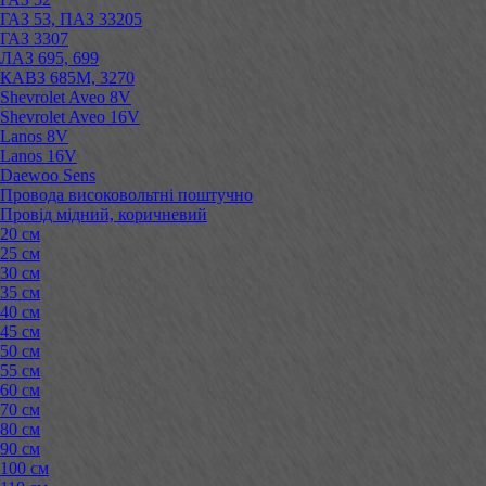
ГАЗ 53, ПАЗ 33205
ГАЗ 3307
ЛАЗ 695, 699
КАВЗ 685М, 3270
Shevrolet Aveo 8V
Shevrolet Aveo 16V
Lanos 8V
Lanos 16V
Daewoo Sens
Провода високовольтні поштучно
Провід мідний, коричневий
20 см
25 см
30 см
35 см
40 см
45 см
50 см
55 см
60 см
70 см
80 см
90 см
100 см