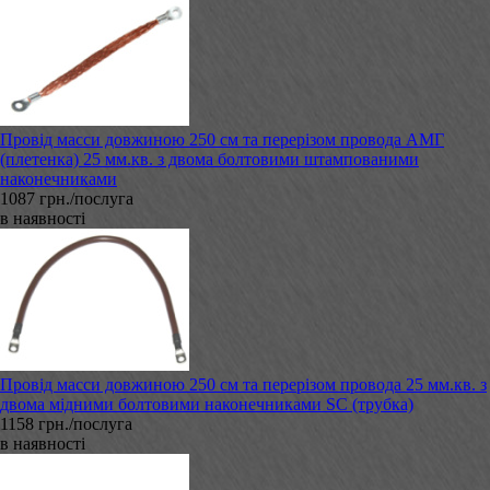
Провід масси довжиною 250 см та перерізом провода АМГ
(плетенка) 25 мм.кв. з двома болтовими штампованими
наконечниками
1087 грн./послуга
в наявності
Провід масси довжиною 250 см та перерізом провода 25 мм.кв. з
двома мідними болтовими наконечниками SC (трубка)
1158 грн./послуга
в наявності