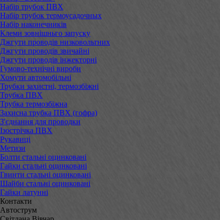
Набір трубок ПВХ
Набір трубок термоусадочных
Набір наконечників
Клеми зовнішньго запуску
Джгути проводів низковольтних
Джгути проводів звичайні
Джгути проводів інжекторні
Гумово-технічні вироби
Хомути автомобільні
Трубки захистні, термозбіжні
Трубка ПВХ
Трубка термозбіжна
Захисна трубка ПВХ (гофра)
З'єднання для проводки
Ізострічка ПВХ
Рукавиці
Метизи
Болти стальні оцинковані
Гайки стальні оцинковані
Гвинти стальні оцинковані
Шайби стальні оцинковані
Гайки латунні
Контакти
Автострум
Світлана Вівчар