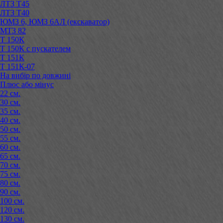
ЛТЗ Т45
ЛТЗ Т40
ЮМЗ 6, ЮМЗ 6АЛ (екскаватор)
МТЗ 82
Т 150К
Т 150К с пускателем
Т 151К
Т 151К-07
На вибір по довжині
Плюс або мінус
22 см.
30 см.
35 см.
40 см.
50 см.
55 см.
60 см.
65 см.
70 см.
75 см.
80 см.
90 см.
100 см.
120 см.
130 см.