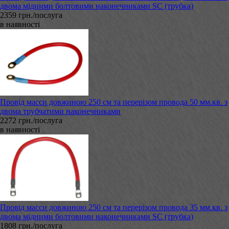
двома мідними болтовими наконечниками SC (трубка)
2359 грн./послуга
в наявності
Провід масси довжиною 250 см та перерізом провода 50 мм.кв. з
двома трубчатими наконечниками
2272 грн./послуга
в наявності
Провід масси довжиною 250 см та перерізом провода 35 мм.кв. з
двома мідними болтовими наконечниками SC (трубка)
1808 грн./послуга