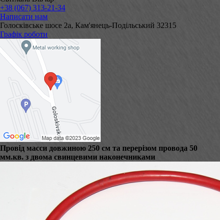
+38 (067) 313-21-34
Написати нам
Голосківське шосе 2а, Кам'янець-Подільський 32315
Графік роботи
Провід масси довжиною 250 см та перерізом провода 50
мм.кв. з двома свинцевими наконечниками