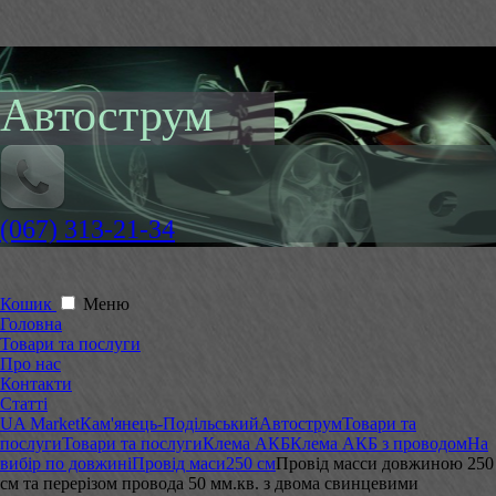
Автострум
(067) 313-21-34
Кошик
Меню
Головна
Товари та послуги
Про нас
Контакти
Статті
UA Market
Кам'янець-Подільський
Автострум
Товари та
послуги
Товари та послуги
Клема АКБ
Клема АКБ з проводом
На
вибір по довжині
Провід маси
250 см
Провід масси довжиною 250
см та перерізом провода 50 мм.кв. з двома свинцевими