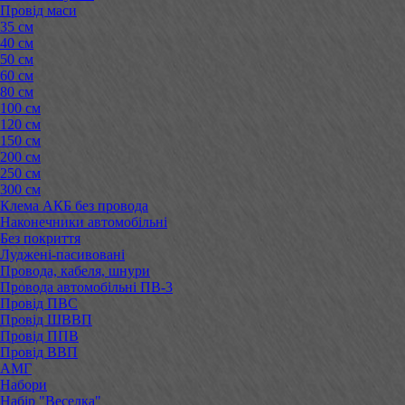
Провід маси
35 см
40 см
50 см
60 см
80 см
100 см
120 см
150 см
200 см
250 см
300 см
Клема АКБ без провода
Наконечники автомобільні
Без покриття
Луджені-пасивовані
Провода, кабеля, шнури
Провода автомобільні ПВ-3
Провід ПВС
Провід ШВВП
Провід ППВ
Провід ВВП
АМГ
Набори
Набір "Веселка"