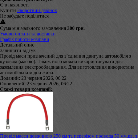
Є в наявності
Купити
Зворотний дзвінок
Не забудьте поділитися
Сума мінімального замовлення
300 грн.
Умови оплати та доставки
Графік роботи компанії
Детальний опис
Залишити відгук
Провід маси призначений для з’єднання двигуна автомобіля з
кузовом (масою). Також його можна використовувати для
заземлення електрообладнання. Для виготовлення використана
автомобільна мідна жила.
Доданий: 23 червня 2026, 06:22
Оновлений: 23 червня 2026, 06:22
Схожі товари компанії:
Провід масси довжиною 250 см та перерізом провода 50 мм.кв. з