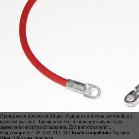
Провід маси призначений для з’єднання двигуна автомобіля з
кузовом (масою). Також його можна використовувати для
заземлення електрообладнання. Для виготовлення...
Код товару:
02_02_003_012_012
Країна виробник:
Україна
Ціна:
2263 грн.
/послуга