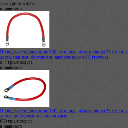
1112 грн./послуга
в наявності
Провід масси довжиною 120 см та перерізом провода 35 мм.кв. з
двома мідними болтовими наконечниками SC (трубка)
947 грн./послуга
в наявності
Провід масси довжиною 120 см та перерізом провода 35 мм.кв. з
двома трубчатими наконечниками
859 грн./послуга
в наявності