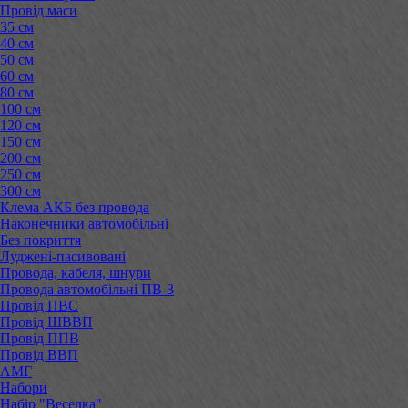
Провід маси
35 см
40 см
50 см
60 см
80 см
100 см
120 см
150 см
200 см
250 см
300 см
Клема АКБ без провода
Наконечники автомобільні
Без покриття
Луджені-пасивовані
Провода, кабеля, шнури
Провода автомобільні ПВ-3
Провід ПВС
Провід ШВВП
Провід ППВ
Провід ВВП
АМГ
Набори
Набір "Веселка"