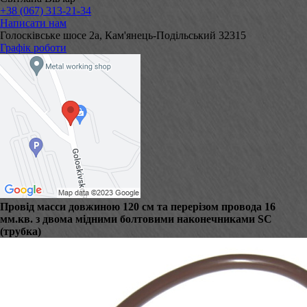
+38 (067) 313-21-34
Написати нам
Голосківське шосе 2а, Кам'янець-Подільський 32315
Графік роботи
Провід масси довжиною 120 см та перерізом провода 16
мм.кв. з двома мідними болтовими наконечниками SC
(трубка)