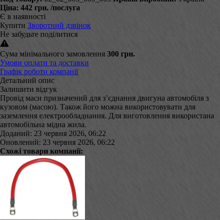
Ціна:
442 грн.
/послуга
Є в наявності
Купити
Зворотний дзвінок
Не забудьте поділитися
Сума мінімального замовлення
300 грн.
Умови оплати та доставки
Графік роботи компанії
Детальний опис
Залишити відгук
Провід маси призначений для з’єднання двигуна автомобіля з
кузовом (масою). Також його можна використовувати для
заземлення електрообладнання. Для виготовлення використана
автомобільна мідна жила.
Доданий: 23 червня 2026, 06:22
Оновлений: 23 червня 2026, 06:22
Схожі товари компанії: