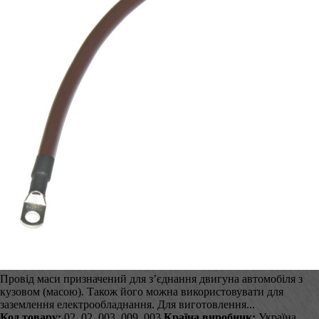
Провід маси призначений для з’єднання двигуна автомобіля з
кузовом (масою). Також його можна використовувати для
заземлення електрообладнання. Для виготовлення...
Код товару:
02_02_003_009_003
Країна виробник:
Україна