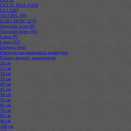
ГАЗ 53, ПАЗ 33205
ГАЗ 3307
ЛАЗ 695, 699
КАВЗ 685М, 3270
Shevrolet Aveo 8V
Shevrolet Aveo 16V
Lanos 8V
Lanos 16V
Daewoo Sens
Провода високовольтні поштучно
Провід мідний, коричневий
20 см
25 см
30 см
35 см
40 см
45 см
50 см
55 см
60 см
70 см
80 см
90 см
100 см