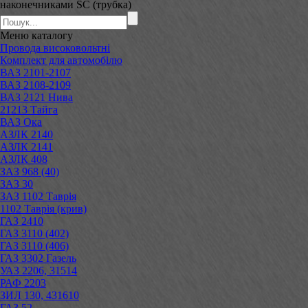
наконечниками SC (трубка)
Меню
каталогу
Провода високовольтні
Комплект для автомобілю
ВАЗ 2101-2107
ВАЗ 2108-2109
ВАЗ 2121 Нива
21213 Тайга
ВАЗ Ока
АЗЛК 2140
АЗЛК 2141
АЗЛК 408
ЗАЗ 968 (40)
ЗАЗ 30
ЗАЗ 1102 Таврія
1102 Таврія (крив)
ГАЗ 2410
ГАЗ 3110 (402)
ГАЗ 3110 (406)
ГАЗ 3302 Газель
УАЗ 2206, 31514
РАФ 2203
ЗИЛ 130, 431610
ГАЗ 52