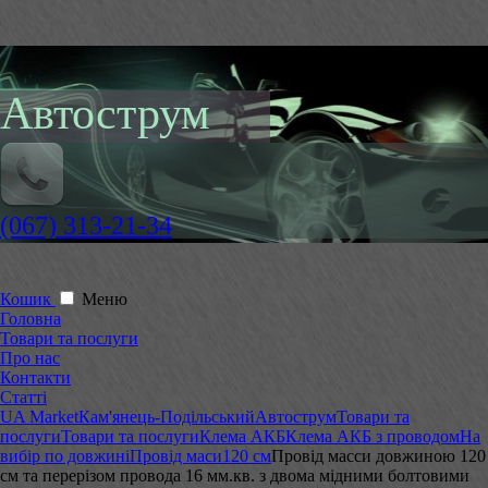
Автострум
(067) 313-21-34
Кошик
Меню
Головна
Товари та послуги
Про нас
Контакти
Статті
UA Market
Кам'янець-Подільський
Автострум
Товари та
послуги
Товари та послуги
Клема АКБ
Клема АКБ з проводом
На
вибір по довжині
Провід маси
120 см
Провід масси довжиною 120
см та перерізом провода 16 мм.кв. з двома мідними болтовими