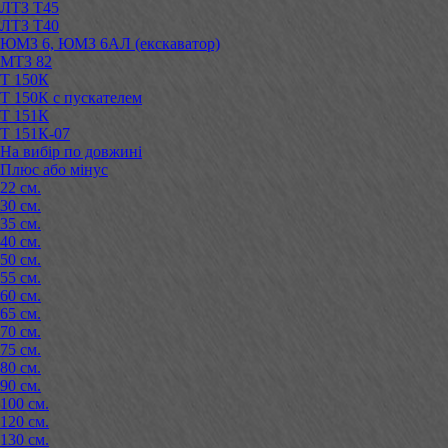
ЛТЗ Т45
ЛТЗ Т40
ЮМЗ 6, ЮМЗ 6АЛ (екскаватор)
МТЗ 82
Т 150К
Т 150К с пускателем
Т 151К
Т 151К-07
На вибір по довжині
Плюс або мінус
22 см.
30 см.
35 см.
40 см.
50 см.
55 см.
60 см.
65 см.
70 см.
75 см.
80 см.
90 см.
100 см.
120 см.
130 см.