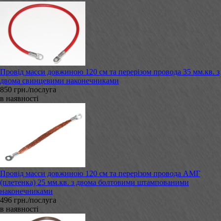
Провід масси довжиною 120 см та перерізом провода 35 мм.кв. з
двома свинцевими наконечниками
850 грн./послуга
в наявності
Провід масси довжиною 120 см та перерізом провода АМГ
(плетенка) 25 мм.кв. з двома болтовими штампованими
наконечниками
496 грн./послуга
в наявності