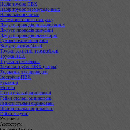
Набір трубок ПВХ
Набір трубок термоусадочных
Набір наконечників
Клеми зовнішньго запуску
Джгути проводів низковольтних
Джгути проводів звичайні
Джгути проводів інжекторні
Гумово-технічні вироби
Хомути автомобільні
Трубки захистні, термозбіжні
Трубка ПВХ
Трубка термозбіжна
Захисна трубка ПВХ (гофра)
З'єднання для проводки
Ізострічка ПВХ
Рукавиці
Метизи
Болти стальні оцинковані
Гайки стальні оцинковані
Гвинти стальні оцинковані
Шайби стальні оцинковані
Гайки латунні
Контакти
Автострум
Світлана Вівчар