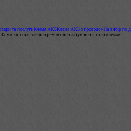
овари та послуги
Клема АКБ
Клема АКБ з проводом
На вибір по 
а 35 мм.кв з підсиленою ремонтною латунною литою клемою