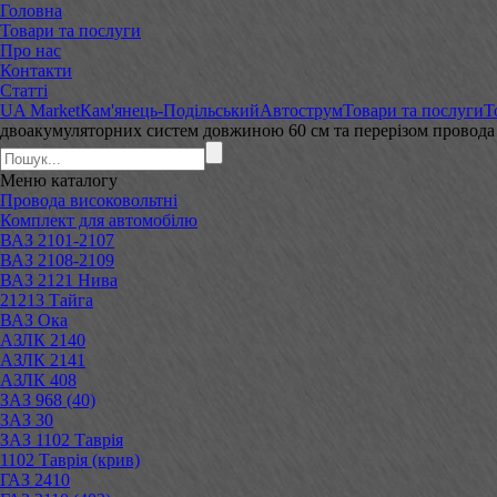
Головна
Товари та послуги
Про нас
Контакти
Статті
UA Market
Кам'янець-Подільський
Автострум
Товари та послуги
Т
двоакумуляторних систем довжиною 60 см та перерізом провод
Меню
каталогу
Провода високовольтні
Комплект для автомобілю
ВАЗ 2101-2107
ВАЗ 2108-2109
ВАЗ 2121 Нива
21213 Тайга
ВАЗ Ока
АЗЛК 2140
АЗЛК 2141
АЗЛК 408
ЗАЗ 968 (40)
ЗАЗ 30
ЗАЗ 1102 Таврія
1102 Таврія (крив)
ГАЗ 2410