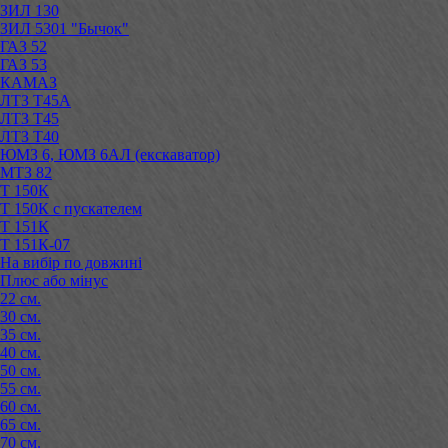
ЗИЛ 130
ЗИЛ 5301 "Бычок"
ГАЗ 52
ГАЗ 53
КАМАЗ
ЛТЗ Т45А
ЛТЗ Т45
ЛТЗ Т40
ЮМЗ 6, ЮМЗ 6АЛ (екскаватор)
МТЗ 82
Т 150К
Т 150К с пускателем
Т 151К
Т 151К-07
На вибір по довжині
Плюс або мінус
22 см.
30 см.
35 см.
40 см.
50 см.
55 см.
60 см.
65 см.
70 см.