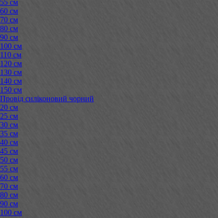
55 см
60 см
70 см
80 см
90 см
100 см
110 см
120 см
130 см
140 см
150 см
Провід силіконовий чорний
20 см
25 см
30 см
35 см
40 см
45 см
50 см
55 см
60 см
70 см
80 см
90 см
100 см