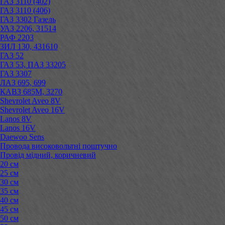
ГАЗ 3110 (402)
ГАЗ 3110 (406)
ГАЗ 3302 Газель
УАЗ 2206, 31514
РАФ 2203
ЗИЛ 130, 431610
ГАЗ 52
ГАЗ 53, ПАЗ 33205
ГАЗ 3307
ЛАЗ 695, 699
КАВЗ 685М, 3270
Shevrolet Aveo 8V
Shevrolet Aveo 16V
Lanos 8V
Lanos 16V
Daewoo Sens
Провода високовольтні поштучно
Провід мідний, коричневий
20 см
25 см
30 см
35 см
40 см
45 см
50 см