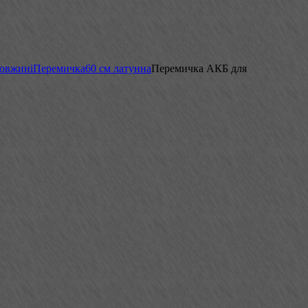
довжині
Перемичка
60 см латунна
Перемичка АКБ для