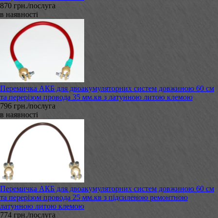
870 грн./послуга
в наявності
Перемичка АКБ для двоакумуляторних систем довжиною 60 см
та перерізом провода 35 мм.кв з латунною литою клемою
796 грн./послуга
в наявності
Перемичка АКБ для двоакумуляторних систем довжиною 60 см
та перерізом провода 25 мм.кв з підсиленою ремонтною
латунною литою клемою
774 грн./послуга