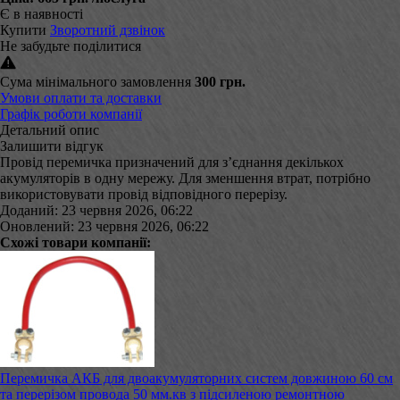
Є в наявності
Купити
Зворотний дзвінок
Не забудьте поділитися
Сума мінімального замовлення
300 грн.
Умови оплати та доставки
Графік роботи компанії
Детальний опис
Залишити відгук
Провід перемичка призначений для з’єднання декількох
акумуляторів в одну мережу. Для зменшення втрат, потрібно
використовувати провід відповідного перерізу.
Доданий: 23 червня 2026, 06:22
Оновлений: 23 червня 2026, 06:22
Схожі товари компанії:
Перемичка АКБ для двоакумуляторних систем довжиною 60 см
та перерізом провода 50 мм.кв з підсиленою ремонтною