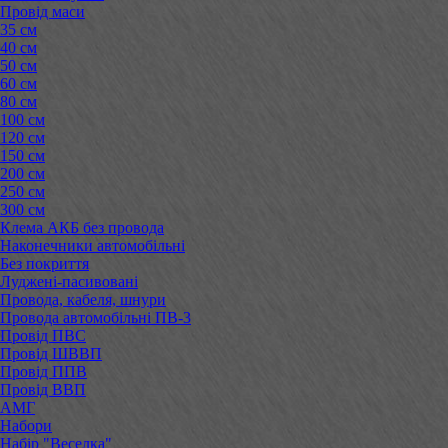
Провід маси
35 см
40 см
50 см
60 см
80 см
100 см
120 см
150 см
200 см
250 см
300 см
Клема АКБ без провода
Наконечники автомобільні
Без покриття
Луджені-пасивовані
Провода, кабеля, шнури
Провода автомобільні ПВ-3
Провід ПВС
Провід ШВВП
Провід ППВ
Провід ВВП
АМГ
Набори
Набір "Веселка"