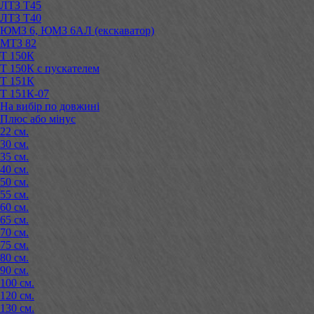
ЛТЗ Т45
ЛТЗ Т40
ЮМЗ 6, ЮМЗ 6АЛ (екскаватор)
МТЗ 82
Т 150К
Т 150К с пускателем
Т 151К
Т 151К-07
На вибір по довжині
Плюс або мінус
22 см.
30 см.
35 см.
40 см.
50 см.
55 см.
60 см.
65 см.
70 см.
75 см.
80 см.
90 см.
100 см.
120 см.
130 см.