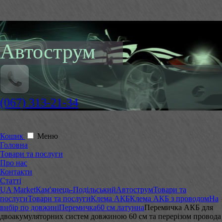
Автострум
(067) 313-21-34
Кошик
Меню
Головна
Товари та послуги
Про нас
Контакти
Статті
UA Market
Кам'янець-Подільський
Автострум
Товари та
послуги
Товари та послуги
Клема АКБ
Клема АКБ з проводом
На
вибір по довжині
Перемичка
60 см латунна
Перемичка АКБ для
двоакумуляторних систем довжиною 60 см та перерізом провода