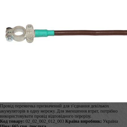
Провід перемичка призначений для з’єднання декількох
акумуляторів в одну мережу. Для зменшення втрат, потрібно
використовувати провід відповідного перерізу.
Код товару:
02_02_002_012_003
Країна виробник:
Україна
Ціна:
665 грн.
/послуга