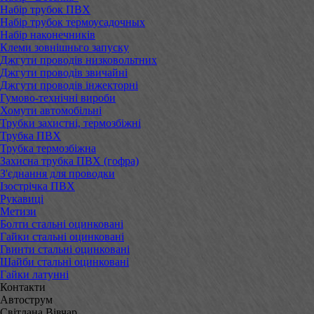
Набір трубок ПВХ
Набір трубок термоусадочных
Набір наконечників
Клеми зовнішньго запуску
Джгути проводів низковольтних
Джгути проводів звичайні
Джгути проводів інжекторні
Гумово-технічні вироби
Хомути автомобільні
Трубки захистні, термозбіжні
Трубка ПВХ
Трубка термозбіжна
Захисна трубка ПВХ (гофра)
З'єднання для проводки
Ізострічка ПВХ
Рукавиці
Метизи
Болти стальні оцинковані
Гайки стальні оцинковані
Гвинти стальні оцинковані
Шайби стальні оцинковані
Гайки латунні
Контакти
Автострум
Світлана Вівчар