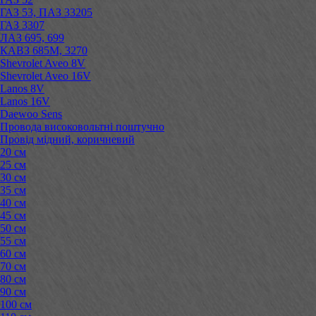
ГАЗ 53, ПАЗ 33205
ГАЗ 3307
ЛАЗ 695, 699
КАВЗ 685М, 3270
Shevrolet Aveo 8V
Shevrolet Aveo 16V
Lanos 8V
Lanos 16V
Daewoo Sens
Провода високовольтні поштучно
Провід мідний, коричневий
20 см
25 см
30 см
35 см
40 см
45 см
50 см
55 см
60 см
70 см
80 см
90 см
100 см