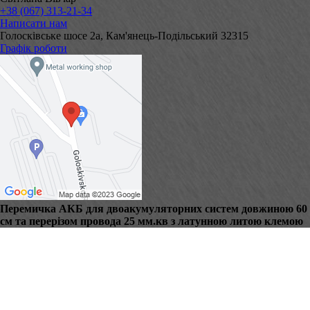
+38 (067) 313-21-34
Написати нам
Голосківське шосе 2а, Кам'янець-Подільський 32315
Графік роботи
Перемичка АКБ для двоакумуляторних систем довжиною 60
см та перерізом провода 25 мм.кв з латунною литою клемою