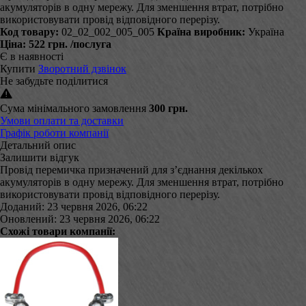
акумуляторів в одну мережу. Для зменшення втрат, потрібно
використовувати провід відповідного перерізу.
Код товару:
02_02_002_005_005
Країна виробник:
Україна
Ціна:
522 грн.
/послуга
Є в наявності
Купити
Зворотний дзвінок
Не забудьте поділитися
Сума мінімального замовлення
300 грн.
Умови оплати та доставки
Графік роботи компанії
Детальний опис
Залишити відгук
Провід перемичка призначений для з’єднання декількох
акумуляторів в одну мережу. Для зменшення втрат, потрібно
використовувати провід відповідного перерізу.
Доданий: 23 червня 2026, 06:22
Оновлений: 23 червня 2026, 06:22
Схожі товари компанії: