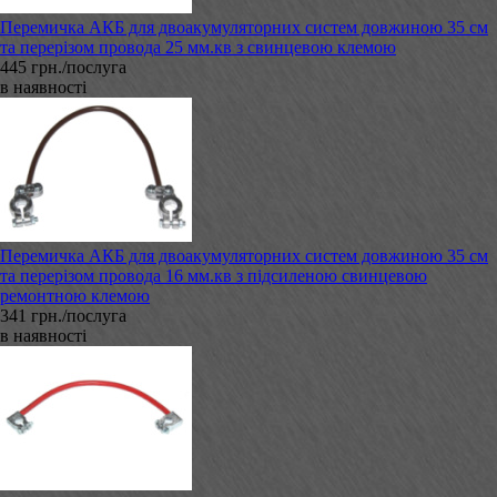
Перемичка АКБ для двоакумуляторних систем довжиною 35 см
та перерізом провода 25 мм.кв з свинцевою клемою
445 грн./послуга
в наявності
Перемичка АКБ для двоакумуляторних систем довжиною 35 см
та перерізом провода 16 мм.кв з підсиленою свинцевою
ремонтною клемою
341 грн./послуга
в наявності