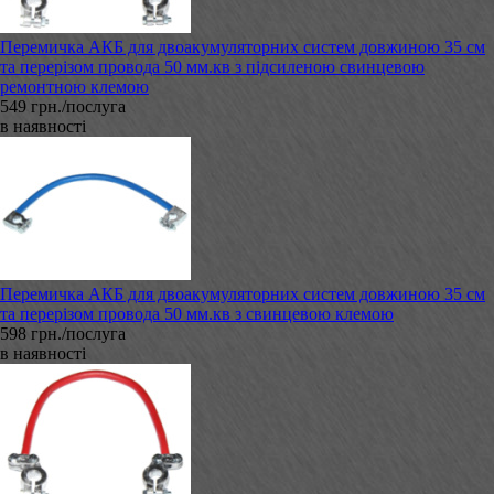
Перемичка АКБ для двоакумуляторних систем довжиною 35 см
та перерізом провода 50 мм.кв з підсиленою свинцевою
ремонтною клемою
549 грн./послуга
в наявності
Перемичка АКБ для двоакумуляторних систем довжиною 35 см
та перерізом провода 50 мм.кв з свинцевою клемою
598 грн./послуга
в наявності