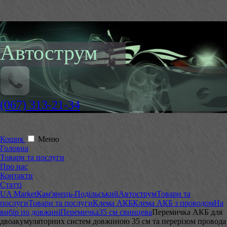
Автострум
(067) 313-21-34
Кошик
Меню
Головна
Товари та послуги
Про нас
Контакти
Статті
UA Market
Кам'янець-Подільський
Автострум
Товари та
послуги
Товари та послуги
Клема АКБ
Клема АКБ з проводом
На
вибір по довжині
Перемичка
35 см свинцева
Перемичка АКБ для
двоакумуляторних систем довжиною 35 см та перерізом провода