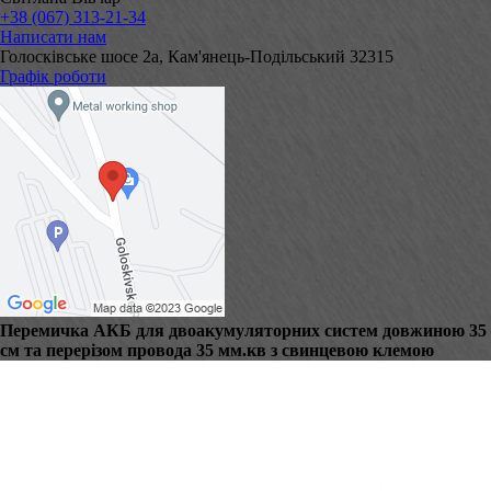
+38 (067) 313-21-34
Написати нам
Голосківське шосе 2а, Кам'янець-Подільський 32315
Графік роботи
Перемичка АКБ для двоакумуляторних систем довжиною 35
см та перерізом провода 35 мм.кв з свинцевою клемою