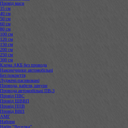
Провід маси
35 см
40 см
50 см
60 см
80 см
100 см
120 см
150 см
200 см
250 см
300 см
Клема АКБ без провода
Наконечники автомобільні
Без покриття
Луджені-пасивовані
Провода, кабеля, шнури
Провода автомобільні ПВ-3
Провід ПВС
Провід ШВВП
Провід ППВ
Провід ВВП
АМГ
Набори
Набір "Веселка"