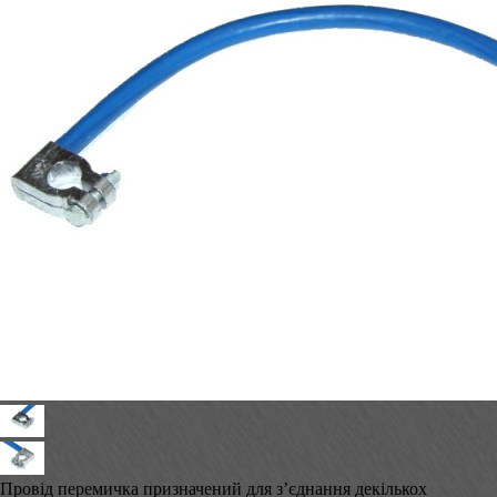
Провід перемичка призначений для з’єднання декількох