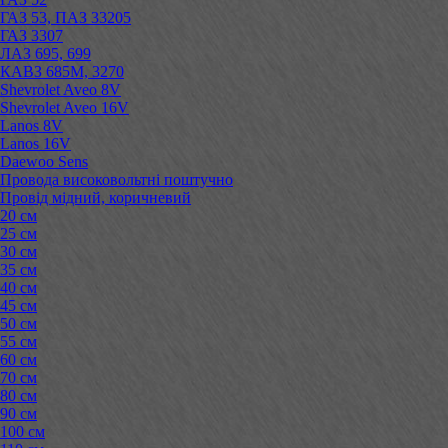
ГАЗ 53, ПАЗ 33205
ГАЗ 3307
ЛАЗ 695, 699
КАВЗ 685М, 3270
Shevrolet Aveo 8V
Shevrolet Aveo 16V
Lanos 8V
Lanos 16V
Daewoo Sens
Провода високовольтні поштучно
Провід мідний, коричневий
20 см
25 см
30 см
35 см
40 см
45 см
50 см
55 см
60 см
70 см
80 см
90 см
100 см