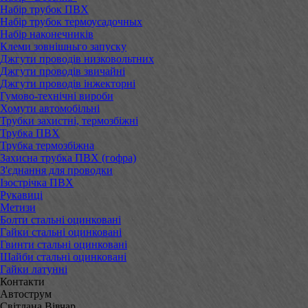
Набір трубок ПВХ
Набір трубок термоусадочных
Набір наконечників
Клеми зовнішньго запуску
Джгути проводів низковольтних
Джгути проводів звичайні
Джгути проводів інжекторні
Гумово-технічні вироби
Хомути автомобільні
Трубки захистні, термозбіжні
Трубка ПВХ
Трубка термозбіжна
Захисна трубка ПВХ (гофра)
З'єднання для проводки
Ізострічка ПВХ
Рукавиці
Метизи
Болти стальні оцинковані
Гайки стальні оцинковані
Гвинти стальні оцинковані
Шайби стальні оцинковані
Гайки латунні
Контакти
Автострум
Світлана Вівчар