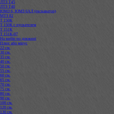
ЛТЗ Т45
ЛТЗ Т40
ЮМЗ 6, ЮМЗ 6АЛ (екскаватор)
МТЗ 82
Т 150К
Т 150К с пускателем
Т 151К
Т 151К-07
На вибір по довжині
Плюс або мінус
22 см.
30 см.
35 см.
40 см.
50 см.
55 см.
60 см.
65 см.
70 см.
75 см.
80 см.
90 см.
100 см.
120 см.
130 см.