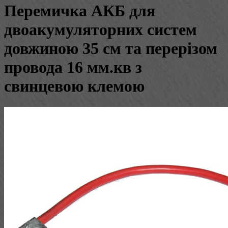
Перемичка АКБ для
двоакумуляторних систем
довжиною 35 см та перерізом
провода 16 мм.кв з
свинцевою клемою