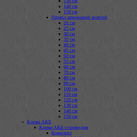
130 см
140 см
150 см
Провід армований жовтий
20 см
25 см
30 см
35 см
40 см
45 см
50 см
55 см
60 см
70 см
80 см
90 см
100 см
110 см
120 см
130 см
140 см
150 см
Клема АКБ
Клема АКБ з проводом
Комплект