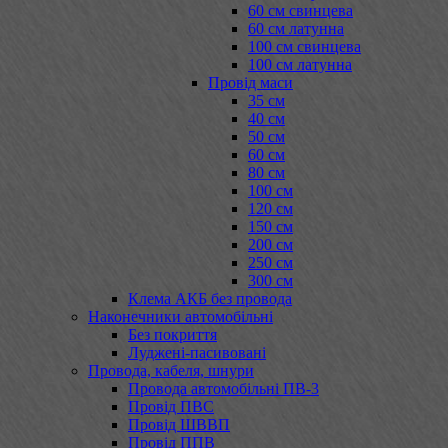
60 см свинцева
60 см латунна
100 см свинцева
100 см латунна
Провід маси
35 см
40 см
50 см
60 см
80 см
100 см
120 см
150 см
200 см
250 см
300 см
Клема АКБ без провода
Наконечники автомобільні
Без покриття
Луджені-пасивовані
Провода, кабеля, шнури
Провода автомобільні ПВ-3
Провід ПВС
Провід ШВВП
Провід ППВ