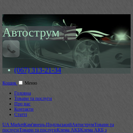
Автострум
(067) 313-21-34
Кошик
Меню
Головна
Товари та послуги
Про нас
Контакти
Статті
UA Market
Кам'янець-Подільський
Автострум
Товари та
послуги
Товари та послуги
Клема АКБ
Клема АКБ з