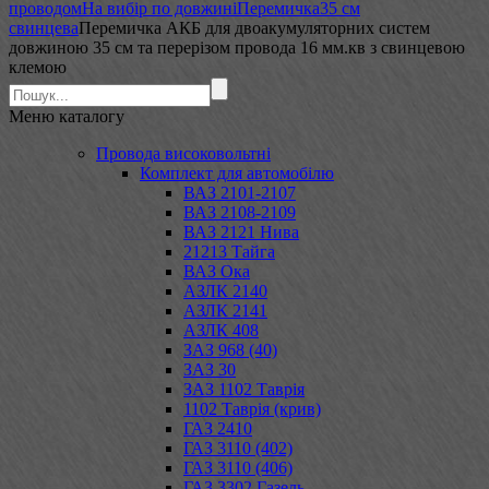
проводом
На вибір по довжині
Перемичка
35 см
свинцева
Перемичка АКБ для двоакумуляторних систем
довжиною 35 см та перерізом провода 16 мм.кв з свинцевою
клемою
Меню
каталогу
Провода високовольтні
Комплект для автомобілю
ВАЗ 2101-2107
ВАЗ 2108-2109
ВАЗ 2121 Нива
21213 Тайга
ВАЗ Ока
АЗЛК 2140
АЗЛК 2141
АЗЛК 408
ЗАЗ 968 (40)
ЗАЗ 30
ЗАЗ 1102 Таврія
1102 Таврія (крив)
ГАЗ 2410
ГАЗ 3110 (402)
ГАЗ 3110 (406)
ГАЗ 3302 Газель