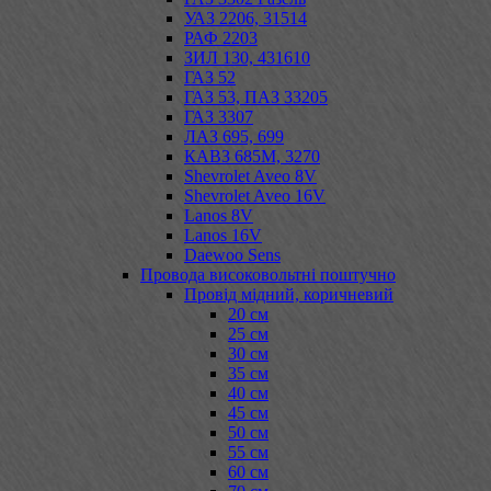
УАЗ 2206, 31514
РАФ 2203
ЗИЛ 130, 431610
ГАЗ 52
ГАЗ 53, ПАЗ 33205
ГАЗ 3307
ЛАЗ 695, 699
КАВЗ 685М, 3270
Shevrolet Aveo 8V
Shevrolet Aveo 16V
Lanos 8V
Lanos 16V
Daewoo Sens
Провода високовольтні поштучно
Провід мідний, коричневий
20 см
25 см
30 см
35 см
40 см
45 см
50 см
55 см
60 см