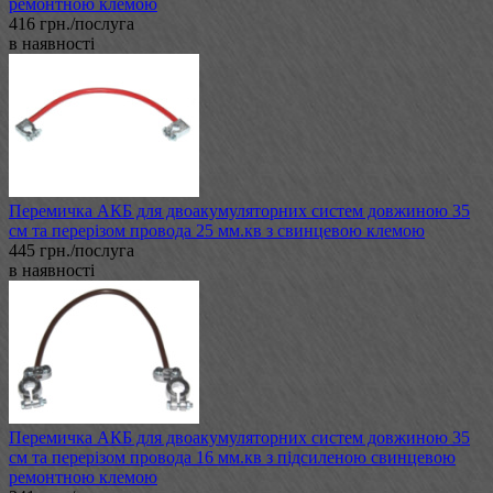
ремонтною клемою
416 грн./послуга
в наявності
Перемичка АКБ для двоакумуляторних систем довжиною 35
см та перерізом провода 25 мм.кв з свинцевою клемою
445 грн./послуга
в наявності
Перемичка АКБ для двоакумуляторних систем довжиною 35
см та перерізом провода 16 мм.кв з підсиленою свинцевою
ремонтною клемою