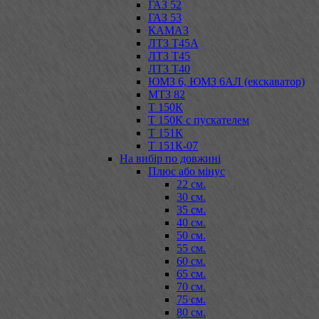
ГАЗ 52
ГАЗ 53
КАМАЗ
ЛТЗ Т45А
ЛТЗ Т45
ЛТЗ Т40
ЮМЗ 6, ЮМЗ 6АЛ (екскаватор)
МТЗ 82
Т 150К
Т 150К с пускателем
Т 151К
Т 151К-07
На вибір по довжині
Плюс або мінус
22 см.
30 см.
35 см.
40 см.
50 см.
55 см.
60 см.
65 см.
70 см.
75 см.
80 см.