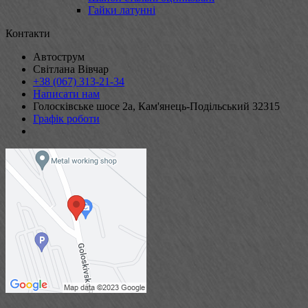
Гайки латунні
Контакти
Автострум
Світлана Вівчар
+38 (067) 313-21-34
Написати нам
Голосківське шосе 2а, Кам'янець-Подільський 32315
Графік роботи