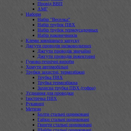
Провід ВВП
АМГ
Набори
Набір "Веселка"
Набір трубок ПВХ
Набір трубок термоусадочных
Набір наконечників
Клеми зовнішньго запуску
Джгути проводів низковольтних
Джгути проводів звичайні
Джгути проводів інжекторні
Гумово-технічні вироби
Хомути автомобільні
Трубки захистні, термозбіжні
Трубка ПВХ
Трубка термозбіжна
Захисна трубка ПВХ (гофра)
З'єднання для проводки
Ізострічка ПВХ
Рукавиці
Метизи
Болти стальні оцинковані
Гайки стальні оцинковані
Гвинти стальні оцинковані
Шайби стальні оцинковані