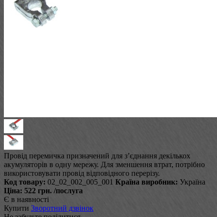
Провід перемичка призначений для з’єднання декількох
акумуляторів в одну мережу. Для зменшення втрат, потрібно
використовувати провід відповідного перерізу.
Код товару:
02_02_002_005_001
Країна виробник:
Україна
Ціна:
522 грн.
/послуга
Є в наявності
Купити
Зворотний дзвінок
Не забудьте поділитися