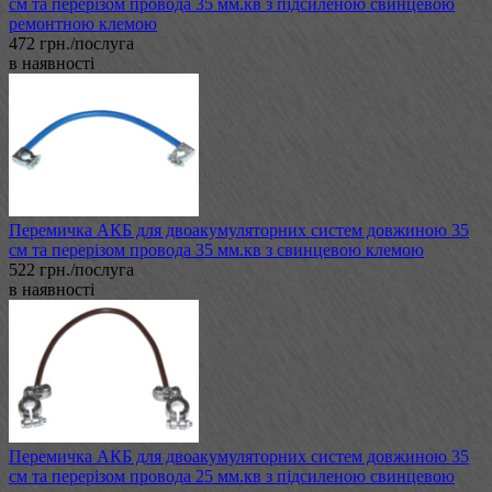
см та перерізом провода 35 мм.кв з підсиленою свинцевою
ремонтною клемою
472 грн./послуга
в наявності
Перемичка АКБ для двоакумуляторних систем довжиною 35
см та перерізом провода 35 мм.кв з свинцевою клемою
522 грн./послуга
в наявності
Перемичка АКБ для двоакумуляторних систем довжиною 35
см та перерізом провода 25 мм.кв з підсиленою свинцевою