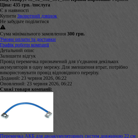
Ціна:
435 грн.
/послуга
Є в наявності
Купити
Зворотний дзвінок
Не забудьте поділитися
Сума мінімального замовлення
300 грн.
Умови оплати та доставки
Графік роботи компанії
Детальний опис
Залишити відгук
Провід перемичка призначений для з’єднання декількох
акумуляторів в одну мережу. Для зменшення втрат, потрібно
використовувати провід відповідного перерізу.
Доданий: 23 червня 2026, 06:22
Оновлений: 23 червня 2026, 06:22
Схожі товари компанії:
Перемичка АКБ для двоакумуляторних систем довжиною 22 см