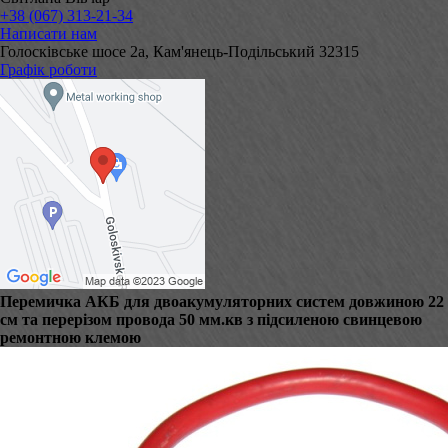
+38 (067) 313-21-34
Написати нам
Голосківське шосе 2а, Кам'янець-Подільський 32315
Графік роботи
Перемичка АКБ для двоакумуляторних систем довжиною 22
см та перерізом провода 50 мм.кв з підсиленою свинцевою
ремонтною клемою