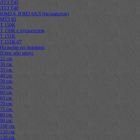
ЛТЗ Т45
ЛТЗ Т40
ЮМЗ 6, ЮМЗ 6АЛ (екскаватор)
МТЗ 82
Т 150К
Т 150К с пускателем
Т 151К
Т 151К-07
На вибір по довжині
Плюс або мінус
22 см.
30 см.
35 см.
40 см.
50 см.
55 см.
60 см.
65 см.
70 см.
75 см.
80 см.
90 см.
100 см.
120 см.
130 см.