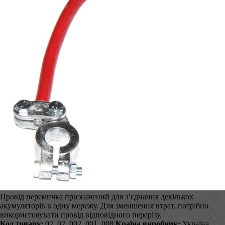
Провід перемичка призначений для з’єднання декількох
акумуляторів в одну мережу. Для зменшення втрат, потрібно
використовувати провід відповідного перерізу.
Код товару:
02_02_002_001_008
Країна виробник:
Україна