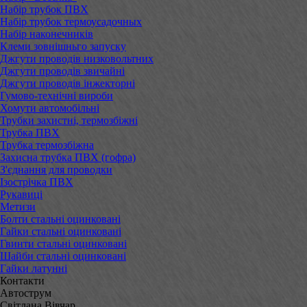
Набір трубок ПВХ
Набір трубок термоусадочных
Набір наконечників
Клеми зовнішньго запуску
Джгути проводів низковольтних
Джгути проводів звичайні
Джгути проводів інжекторні
Гумово-технічні вироби
Хомути автомобільні
Трубки захистні, термозбіжні
Трубка ПВХ
Трубка термозбіжна
Захисна трубка ПВХ (гофра)
З'єднання для проводки
Ізострічка ПВХ
Рукавиці
Метизи
Болти стальні оцинковані
Гайки стальні оцинковані
Гвинти стальні оцинковані
Шайби стальні оцинковані
Гайки латунні
Контакти
Автострум
Світлана Вівчар