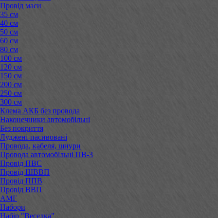
Провід маси
35 см
40 см
50 см
60 см
80 см
100 см
120 см
150 см
200 см
250 см
300 см
Клема АКБ без провода
Наконечники автомобільні
Без покриття
Луджені-пасивовані
Провода, кабеля, шнури
Провода автомобільні ПВ-3
Провід ПВС
Провід ШВВП
Провід ППВ
Провід ВВП
АМГ
Набори
Набір "Веселка"