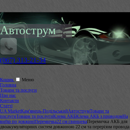
Автострум
(067) 313-21-34
Кошик
Меню
Головна
Товари та послуги
Про нас
Контакти
Статті
UA Market
Кам'янець-Подільський
Автострум
Товари та
послуги
Товари та послуги
Клема АКБ
Клема АКБ з проводом
На
вибір по довжині
Перемичка
22 см свинцева
Перемичка АКБ для
двоакумуляторних систем довжиною 22 см та перерізом провода