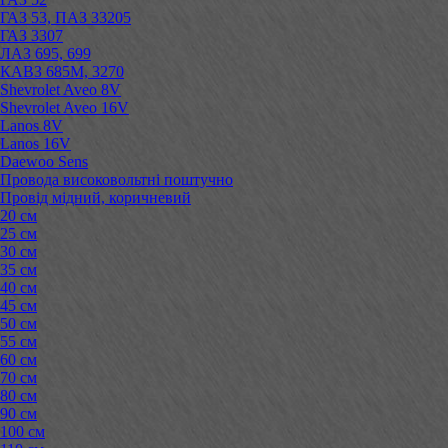
ГАЗ 53, ПАЗ 33205
ГАЗ 3307
ЛАЗ 695, 699
КАВЗ 685М, 3270
Shevrolet Aveo 8V
Shevrolet Aveo 16V
Lanos 8V
Lanos 16V
Daewoo Sens
Провода високовольтні поштучно
Провід мідний, коричневий
20 см
25 см
30 см
35 см
40 см
45 см
50 см
55 см
60 см
70 см
80 см
90 см
100 см