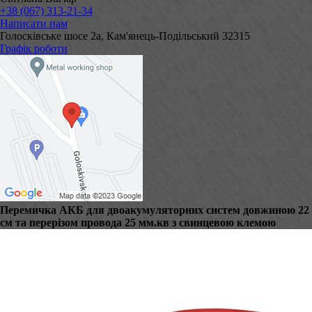
+38 (067) 313-21-34
Написати нам
Голосківське шосе 2а, Кам'янець-Подільський 32315
Графік роботи
Перемичка АКБ для двоакумуляторних систем довжиною 22
см та перерізом провода 25 мм.кв з свинцевою клемою