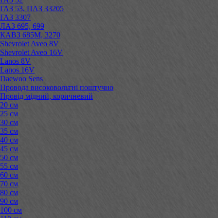
ГАЗ 53, ПАЗ 33205
ГАЗ 3307
ЛАЗ 695, 699
КАВЗ 685М, 3270
Shevrolet Aveo 8V
Shevrolet Aveo 16V
Lanos 8V
Lanos 16V
Daewoo Sens
Провода високовольтні поштучно
Провід мідний, коричневий
20 см
25 см
30 см
35 см
40 см
45 см
50 см
55 см
60 см
70 см
80 см
90 см
100 см