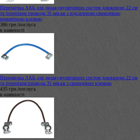
Перемичка АКБ для двоакумуляторних систем довжиною 22 см
та перерізом провода 35 мм.кв з підсиленою свинцевою
ремонтною клемою
386 грн./послуга
в наявності
Перемичка АКБ для двоакумуляторних систем довжиною 22 см
та перерізом провода 35 мм.кв з свинцевою клемою
435 грн./послуга
в наявності