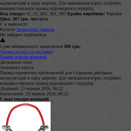
акумуляторів в одну мережу. Для зменшення втрат, потрібно
використовувати провід відповідного перерізу.
Код товару:
02_02_002_001_003
Країна виробник:
Україна
Ціна:
387 грн.
/послуга
Є в наявності
Купити
Зворотний дзвінок
Не забудьте поділитися
Сума мінімального замовлення
300 грн.
Умови оплати та доставки
Графік роботи компанії
Детальний опис
Залишити відгук
Провід перемичка призначений для з’єднання декількох
акумуляторів в одну мережу. Для зменшення втрат, потрібно
використовувати провід відповідного перерізу.
Доданий: 23 червня 2026, 06:22
Оновлений: 23 червня 2026, 06:22
Схожі товари компанії: