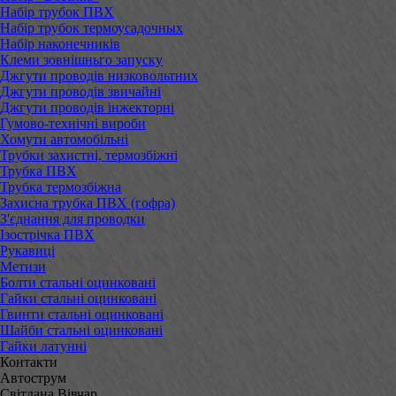
Набір трубок ПВХ
Набір трубок термоусадочных
Набір наконечників
Клеми зовнішньго запуску
Джгути проводів низковольтних
Джгути проводів звичайні
Джгути проводів інжекторні
Гумово-технічні вироби
Хомути автомобільні
Трубки захистні, термозбіжні
Трубка ПВХ
Трубка термозбіжна
Захисна трубка ПВХ (гофра)
З'єднання для проводки
Ізострічка ПВХ
Рукавиці
Метизи
Болти стальні оцинковані
Гайки стальні оцинковані
Гвинти стальні оцинковані
Шайби стальні оцинковані
Гайки латунні
Контакти
Автострум
Світлана Вівчар