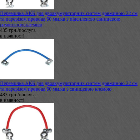
Перемичка АКБ для двоакумуляторних систем довжиною 22 см
та перерізом провода 50 мм.кв з підсиленою свинцевою
ремонтною клемою
435 грн./послуга
в наявності
Перемичка АКБ для двоакумуляторних систем довжиною 22 см
та перерізом провода 50 мм.кв з свинцевою клемою
483 грн./послуга
в наявності