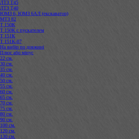
ЛТЗ Т45
ЛТЗ Т40
ЮМЗ 6, ЮМЗ 6АЛ (екскаватор)
МТЗ 82
Т 150К
Т 150К с пускателем
Т 151К
Т 151К-07
На вибір по довжині
Плюс або мінус
22 см.
30 см.
35 см.
40 см.
50 см.
55 см.
60 см.
65 см.
70 см.
75 см.
80 см.
90 см.
100 см.
120 см.
130 см.