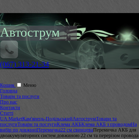
Автострум
(067) 313-21-34
Кошик
Меню
Головна
Товари та послуги
Про нас
Контакти
Статті
UA Market
Кам'янець-Подільський
Автострум
Товари та
послуги
Товари та послуги
Клема АКБ
Клема АКБ з проводом
На
вибір по довжині
Перемичка
22 см свинцева
Перемичка АКБ для
двоакумуляторних систем довжиною 22 см та перерізом провода