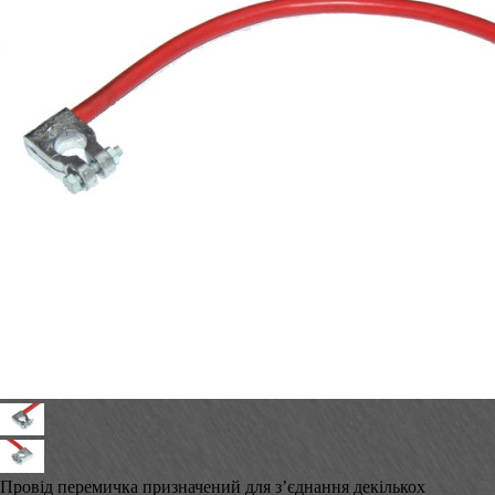
Провід перемичка призначений для з’єднання декількох