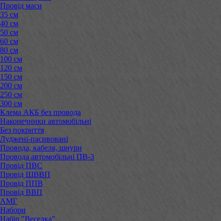
Провід маси
35 см
40 см
50 см
60 см
80 см
100 см
120 см
150 см
200 см
250 см
300 см
Клема АКБ без провода
Наконечники автомобільні
Без покриття
Луджені-пасивовані
Провода, кабеля, шнури
Провода автомобільні ПВ-3
Провід ПВС
Провід ШВВП
Провід ППВ
Провід ВВП
АМГ
Набори
Набір "Веселка"