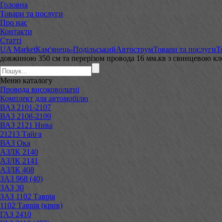
Головна
Товари та послуги
Про нас
Контакти
Статті
UA Market
Кам'янець-Подільський
Автострум
Товари та послуги
Т
довжиною 350 см та перерізом провода 16 мм.кв з свинцевою к
Меню
каталогу
Провода високовольтні
Комплект для автомобілю
ВАЗ 2101-2107
ВАЗ 2108-2109
ВАЗ 2121 Нива
21213 Тайга
ВАЗ Ока
АЗЛК 2140
АЗЛК 2141
АЗЛК 408
ЗАЗ 968 (40)
ЗАЗ 30
ЗАЗ 1102 Таврія
1102 Таврія (крив)
ГАЗ 2410