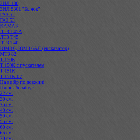
ЗИЛ 130
ЗИЛ 5301 "Бычок"
ГАЗ 52
ГАЗ 53
КАМАЗ
ЛТЗ Т45А
ЛТЗ Т45
ЛТЗ Т40
ЮМЗ 6, ЮМЗ 6АЛ (екскаватор)
МТЗ 82
Т 150К
Т 150К с пускателем
Т 151К
Т 151К-07
На вибір по довжині
Плюс або мінус
22 см.
30 см.
35 см.
40 см.
50 см.
55 см.
60 см.
65 см.
70 см.