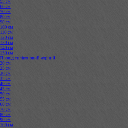
55 см
60 см
70 см
80 см
90 см
100 см
110 см
120 см
130 см
140 см
150 см
Провід силіконовий чорний
20 см
25 см
30 см
35 см
40 см
45 см
50 см
55 см
60 см
70 см
80 см
90 см
100 см