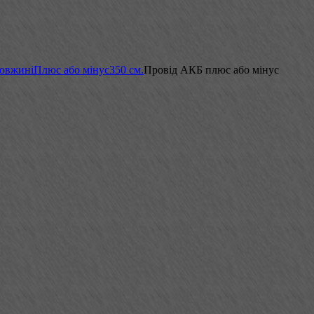
довжині
Плюс або мінус
350 см.
Провід АКБ плюс або мінус