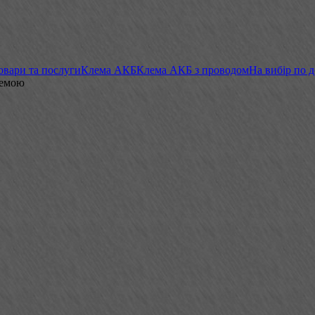
овари та послуги
Клема АКБ
Клема АКБ з проводом
На вибір по 
лемою