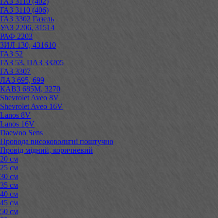
ГАЗ 3110 (402)
ГАЗ 3110 (406)
ГАЗ 3302 Газель
УАЗ 2206, 31514
РАФ 2203
ЗИЛ 130, 431610
ГАЗ 52
ГАЗ 53, ПАЗ 33205
ГАЗ 3307
ЛАЗ 695, 699
КАВЗ 685М, 3270
Shevrolet Aveo 8V
Shevrolet Aveo 16V
Lanos 8V
Lanos 16V
Daewoo Sens
Провода високовольтні поштучно
Провід мідний, коричневий
20 см
25 см
30 см
35 см
40 см
45 см
50 см