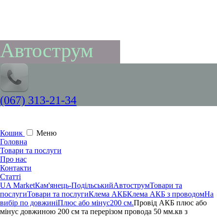
Автострум
(067) 313-21-34
Кошик
Меню
Головна
Товари та послуги
Про нас
Контакти
Статті
UA Market
Кам'янець-Подільський
Автострум
Товари та
послуги
Товари та послуги
Клема АКБ
Клема АКБ з проводом
На
вибір по довжині
Плюс або мінус
200 см.
Провід АКБ плюс або
мінус довжиною 200 см та перерізом провода 50 мм.кв з