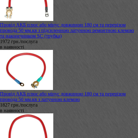
Провід АКБ плюс або мінус довжиною 180 см та перерізом
провода 50 мм.кв з підсиленною латунною ремонтною клемою
та наконечником SC (трубка)
1972 грн./послуга
в наявності
Провід АКБ плюс або мінус довжиною 180 см та перерізом
провода 50 мм.кв з латунною клемою
1827 грн./послуга
в наявності