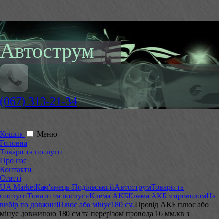
Автострум
(067) 313-21-34
Кошик
Меню
Головна
Товари та послуги
Про нас
Контакти
Статті
UA Market
Кам'янець-Подільський
Автострум
Товари та
послуги
Товари та послуги
Клема АКБ
Клема АКБ з проводом
На
вибір по довжині
Плюс або мінус
180 см.
Провід АКБ плюс або
мінус довжиною 180 см та перерізом провода 16 мм.кв з