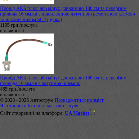
Провід АКБ плюс або мінус довжиною 180 см та перерізом
провода 16 мм.кв з підсиленною латунною ремонтною клемою
та наконечником SC (трубка)
1195 грн./послуга
в наявності
Провід АКБ плюс або мінус довжиною 180 см та перерізом
провода 16 мм.кв з латунною клемою
465 грн./послуга
в наявності
© 2023 - 2026 Автострум
Поскаржитися на зміст
Як створити інтернет магазин з нуля
Сайт створений на платформі
UA Market