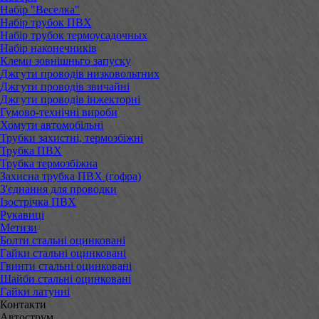
Набір "Веселка"
Набір трубок ПВХ
Набір трубок термоусадочных
Набір наконечників
Клеми зовнішньго запуску
Джгути проводів низковольтних
Джгути проводів звичайні
Джгути проводів інжекторні
Гумово-технічні вироби
Хомути автомобільні
Трубки захистні, термозбіжні
Трубка ПВХ
Трубка термозбіжна
Захисна трубка ПВХ (гофра)
З'єднання для проводки
Ізострічка ПВХ
Рукавиці
Метизи
Болти стальні оцинковані
Гайки стальні оцинковані
Гвинти стальні оцинковані
Шайби стальні оцинковані
Гайки латунні
Контакти
Автострум