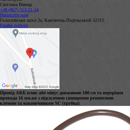
Світлана Вівчар
+38 (067) 313-21-34
Написати нам
Голосківське шосе 2а, Кам'янець-Подільський 32315
Графік роботи
Провід АКБ плюс або мінус довжиною 180 см та перерізом
провода 16 мм.кв з підсиленою свинцевою ремонтною
клемою та наконечником SC (трубка)