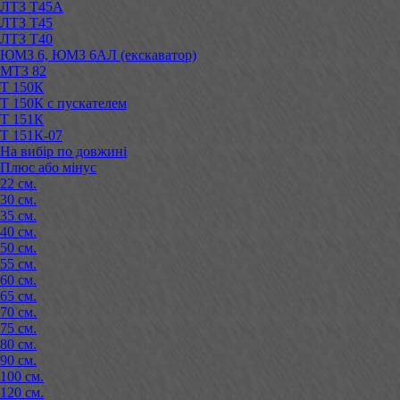
ЛТЗ Т45А
ЛТЗ Т45
ЛТЗ Т40
ЮМЗ 6, ЮМЗ 6АЛ (екскаватор)
МТЗ 82
Т 150К
Т 150К с пускателем
Т 151К
Т 151К-07
На вибір по довжині
Плюс або мінус
22 см.
30 см.
35 см.
40 см.
50 см.
55 см.
60 см.
65 см.
70 см.
75 см.
80 см.
90 см.
100 см.
120 см.