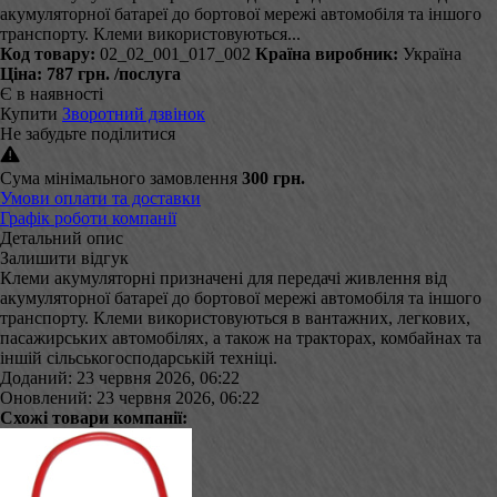
акумуляторної батареї до бортової мережі автомобіля та іншого
транспорту. Клеми використовуються...
Код товару:
02_02_001_017_002
Країна виробник:
Україна
Ціна:
787 грн.
/послуга
Є в наявності
Купити
Зворотний дзвінок
Не забудьте поділитися
Сума мінімального замовлення
300 грн.
Умови оплати та доставки
Графік роботи компанії
Детальний опис
Залишити відгук
Клеми акумуляторні призначені для передачі живлення від
акумуляторної батареї до бортової мережі автомобіля та іншого
транспорту. Клеми використовуються в вантажних, легкових,
пасажирських автомобілях, а також на тракторах, комбайнах та
іншій сільськогосподарській техніці.
Доданий: 23 червня 2026, 06:22
Оновлений: 23 червня 2026, 06:22
Схожі товари компанії: