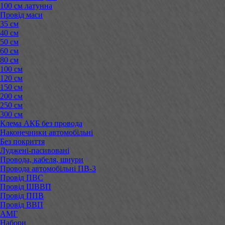
100 см латунна
Провід маси
35 см
40 см
50 см
60 см
80 см
100 см
120 см
150 см
200 см
250 см
300 см
Клема АКБ без провода
Наконечники автомобільні
Без покриття
Луджені-пасивовані
Провода, кабеля, шнури
Провода автомобільні ПВ-3
Провід ПВС
Провід ШВВП
Провід ППВ
Провід ВВП
АМГ
Набори