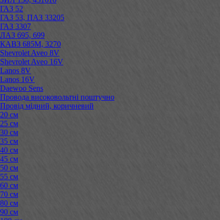
ГАЗ 52
ГАЗ 53, ПАЗ 33205
ГАЗ 3307
ЛАЗ 695, 699
КАВЗ 685М, 3270
Shevrolet Aveo 8V
Shevrolet Aveo 16V
Lanos 8V
Lanos 16V
Daewoo Sens
Провода високовольтні поштучно
Провід мідний, коричневий
20 см
25 см
30 см
35 см
40 см
45 см
50 см
55 см
60 см
70 см
80 см
90 см