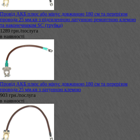
Провід АКБ плюс або мінус довжиною 180 см та перерізом
провода 25 мм.кв з підсиленною латунною ремонтною клемою
та наконечником SC (трубка)
1289 грн./послуга
в наявності
Провід АКБ плюс або мінус довжиною 180 см та перерізом
провода 25 мм.кв з латунною клемою
903 грн./послуга
в наявності