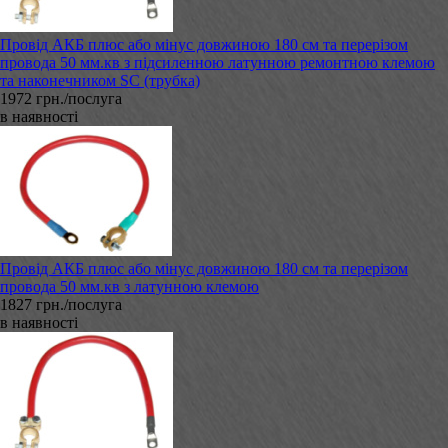
Провід АКБ плюс або мінус довжиною 180 см та перерізом
провода 50 мм.кв з підсиленною латунною ремонтною клемою
та наконечником SC (трубка)
1972 грн./послуга
в наявності
Провід АКБ плюс або мінус довжиною 180 см та перерізом
провода 50 мм.кв з латунною клемою
1827 грн./послуга
в наявності