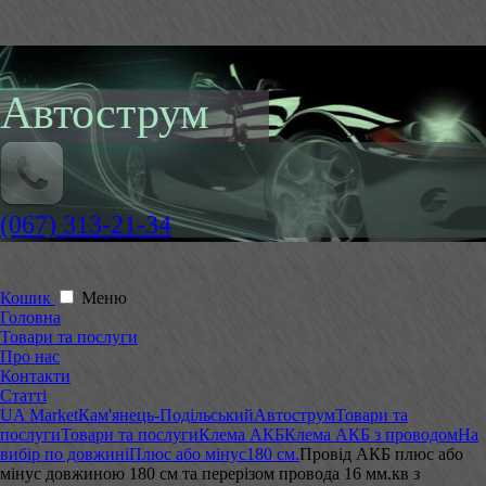
Автострум
(067) 313-21-34
Кошик
Меню
Головна
Товари та послуги
Про нас
Контакти
Статті
UA Market
Кам'янець-Подільський
Автострум
Товари та
послуги
Товари та послуги
Клема АКБ
Клема АКБ з проводом
На
вибір по довжині
Плюс або мінус
180 см.
Провід АКБ плюс або
мінус довжиною 180 см та перерізом провода 16 мм.кв з