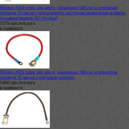
Провід АКБ плюс або мінус довжиною 180 см та перерізом
провода 35 мм.кв з підсиленною латунною ремонтною клемою
та наконечником SC (трубка)
1575 грн./послуга
в наявності
Провід АКБ плюс або мінус довжиною 180 см та перерізом
провода 35 мм.кв з латунною клемою
1460 грн./послуга
в наявності