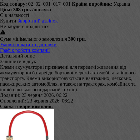
Код товару:
02_02_001_017_001
Країна виробник:
Україна
Ціна:
308 грн.
/послуга
Є в наявності
Купити
Зворотний дзвінок
Не забудьте поділитися
Сума мінімального замовлення
300 грн.
Умови оплати та доставки
Графік роботи компанії
Детальний опис
Залишити відгук
Клеми акумуляторні призначені для передачі живлення від
акумуляторної батареї до бортової мережі автомобіля та іншого
транспорту. Клеми використовуються в вантажних, легкових,
пасажирських автомобілях, а також на тракторах, комбайнах та
іншій сільськогосподарській техніці.
Доданий: 23 червня 2026, 06:22
Оновлений: 23 червня 2026, 06:22
Схожі товари компанії: