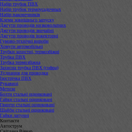
Набір трубок ПВХ
Набір трубок термоусадочных
Набір наконечників
Клеми зовнішньго запуску
Джгути проводів низковольтних
Джгути проводів звичайні
Джгути проводів інжекторні
Гумово-технічні вироби
Хомути автомобільні
Трубки захистні, термозбіжні
Трубка ПВХ
Трубка термозбіжна
Захисна трубка ПВХ (гофра)
З'єднання для проводки
Ізострічка ПВХ
Рукавиці
Метизи
Болти стальні оцинковані
Гайки стальні оцинковані
Гвинти стальні оцинковані
Шайби стальні оцинковані
Гайки латунні
Контакти
Автострум
Світлана Вівчар