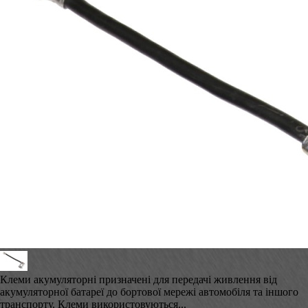
Клеми акумуляторні призначені для передачі живлення від
акумуляторної батареї до бортової мережі автомобіля та іншого
транспорту. Клеми використовуються...