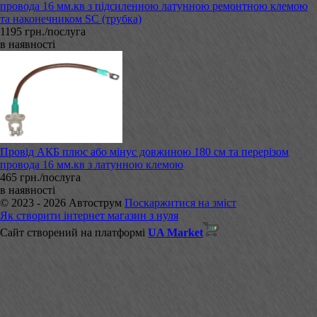
провода 16 мм.кв з підсиленною латунною ремонтною клемою
та наконечником SC (трубка)
1195 грн./послуга
в наявності
Провід АКБ плюс або мінус довжиною 180 см та перерізом
провода 16 мм.кв з латунною клемою
465 грн./послуга
в наявності
© 2023 - 2026 Автострум
Поскаржитися на зміст
Як створити інтернет магазин з нуля
Сайт створений на платформі
UA Market