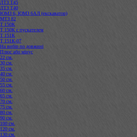
ЛТЗ Т45
ЛТЗ Т40
ЮМЗ 6, ЮМЗ 6АЛ (екскаватор)
МТЗ 82
Т 150К
Т 150К с пускателем
Т 151К
Т 151К-07
На вибір по довжині
Плюс або мінус
22 см.
30 см.
35 см.
40 см.
50 см.
55 см.
60 см.
65 см.
70 см.
75 см.
80 см.
90 см.
100 см.
120 см.
130 см.