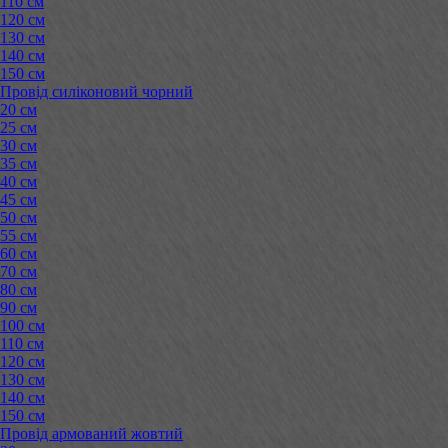
110 см
120 см
130 см
140 см
150 см
Провід силіконовий чорний
20 см
25 см
30 см
35 см
40 см
45 см
50 см
55 см
60 см
70 см
80 см
90 см
100 см
110 см
120 см
130 см
140 см
150 см
Провід армований жовтий