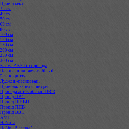
Провід маси
35 см
40 см
50 см
60 см
80 см
100 см
120 см
150 см
200 см
250 см
300 см
Клема АКБ без провода
Наконечники автомобільні
Без покриття
Луджені-пасивовані
Провода, кабеля, шнури
Провода автомобільні ПВ-3
Провід ПВС
Провід ШВВП
Провід ППВ
Провід ВВП
АМГ
Набори
Набір "Веселка"