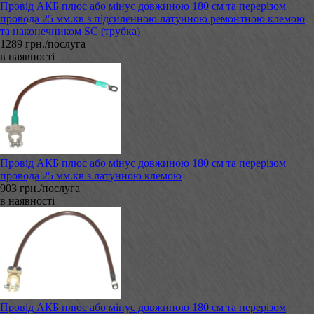
Провід АКБ плюс або мінус довжиною 180 см та перерізом
провода 25 мм.кв з підсиленною латунною ремонтною клемою
та наконечником SC (трубка)
1289 грн./послуга
в наявності
Провід АКБ плюс або мінус довжиною 180 см та перерізом
провода 25 мм.кв з латунною клемою
903 грн./послуга
в наявності
Провід АКБ плюс або мінус довжиною 180 см та перерізом