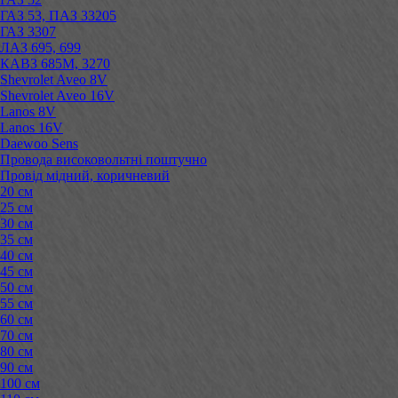
ГАЗ 53, ПАЗ 33205
ГАЗ 3307
ЛАЗ 695, 699
КАВЗ 685М, 3270
Shevrolet Aveo 8V
Shevrolet Aveo 16V
Lanos 8V
Lanos 16V
Daewoo Sens
Провода високовольтні поштучно
Провід мідний, коричневий
20 см
25 см
30 см
35 см
40 см
45 см
50 см
55 см
60 см
70 см
80 см
90 см
100 см