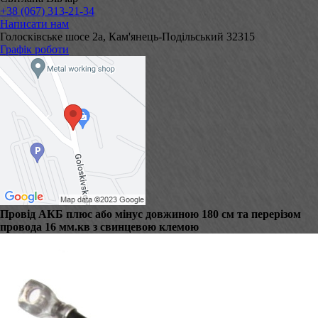
+38 (067) 313-21-34
Написати нам
Голосківське шосе 2а, Кам'янець-Подільський 32315
Графік роботи
Провід АКБ плюс або мінус довжиною 180 см та перерізом
провода 16 мм.кв з свинцевою клемою