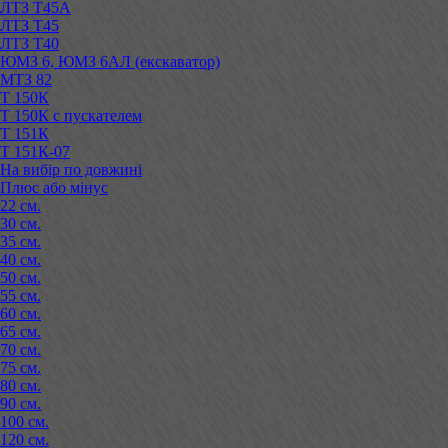
ЛТЗ Т45А
ЛТЗ Т45
ЛТЗ Т40
ЮМЗ 6, ЮМЗ 6АЛ (екскаватор)
МТЗ 82
Т 150К
Т 150К с пускателем
Т 151К
Т 151К-07
На вибір по довжині
Плюс або мінус
22 см.
30 см.
35 см.
40 см.
50 см.
55 см.
60 см.
65 см.
70 см.
75 см.
80 см.
90 см.
100 см.
120 см.