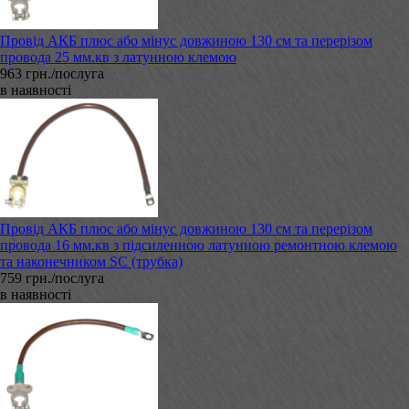
Провід АКБ плюс або мінус довжиною 130 см та перерізом
провода 25 мм.кв з латунною клемою
963 грн./послуга
в наявності
Провід АКБ плюс або мінус довжиною 130 см та перерізом
провода 16 мм.кв з підсиленною латунною ремонтною клемою
та наконечником SC (трубка)
759 грн./послуга
в наявності