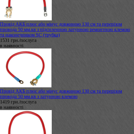
Провід АКБ плюс або мінус довжиною 130 см та перерізом
провода 50 мм.кв з підсиленною латунною ремонтною клемою
та наконечником SC (трубка)
1531 грн./послуга
в наявності
Провід АКБ плюс або мінус довжиною 130 см та перерізом
провода 50 мм.кв з латунною клемою
1419 грн./послуга
в наявності