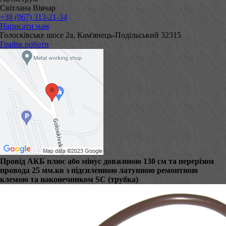
Світлана Вівчар
+38 (067) 313-21-34
Написати нам
Голосківське шосе 2а, Кам'янець-Подільський 32315
Графік роботи
Провід АКБ плюс або мінус довжиною 130 см та перерізом
провода 25 мм.кв з підсиленною латунною ремонтною
клемою та наконечником SC (трубка)