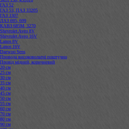
ГАЗ 52
ГАЗ 53, ПАЗ 33205
ГАЗ 3307
ЛАЗ 695, 699
КАВЗ 685М, 3270
Shevrolet Aveo 8V
Shevrolet Aveo 16V
Lanos 8V
Lanos 16V
Daewoo Sens
Провода високовольтні поштучно
Провід мідний, коричневий
20 см
25 см
30 см
35 см
40 см
45 см
50 см
55 см
60 см
70 см
80 см
90 см