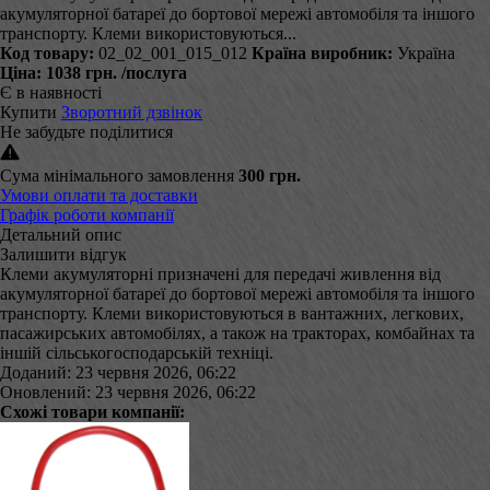
акумуляторної батареї до бортової мережі автомобіля та іншого
транспорту. Клеми використовуються...
Код товару:
02_02_001_015_012
Країна виробник:
Україна
Ціна:
1038 грн.
/послуга
Є в наявності
Купити
Зворотний дзвінок
Не забудьте поділитися
Сума мінімального замовлення
300 грн.
Умови оплати та доставки
Графік роботи компанії
Детальний опис
Залишити відгук
Клеми акумуляторні призначені для передачі живлення від
акумуляторної батареї до бортової мережі автомобіля та іншого
транспорту. Клеми використовуються в вантажних, легкових,
пасажирських автомобілях, а також на тракторах, комбайнах та
іншій сільськогосподарській техніці.
Доданий: 23 червня 2026, 06:22
Оновлений: 23 червня 2026, 06:22
Схожі товари компанії: