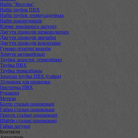
Набір "Веселка"
Набір трубок ПВХ
Набір трубок термоусадочных
Набір наконечників
Клеми зовнішньго запуску
Джгути проводів низковольтних
Джгути проводів звичайні
Джгути проводів інжекторні
Гумово-технічні вироби
Хомути автомобільні
Трубки захистні, термозбіжні
Трубка ПВХ
Трубка термозбіжна
Захисна трубка ПВХ (гофра)
З'єднання для проводки
Ізострічка ПВХ
Рукавиці
Метизи
Болти стальні оцинковані
Гайки стальні оцинковані
Гвинти стальні оцинковані
Шайби стальні оцинковані
Гайки латунні
Контакти
Автострум