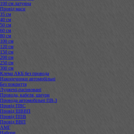
100 см латунна
Провід маси
35 см
40 см
50 см
60 см
80 см
100 см
120 см
150 см
200 см
250 см
300 см
Клема АКБ без провода
Наконечники автомобільні
Без покриття
Луджені-пасивовані
Провода, кабеля, шнури
Провода автомобільні ПВ-3
Провід ПВС
Провід ШВВП
Провід ППВ
Провід ВВП
АМГ
Набори