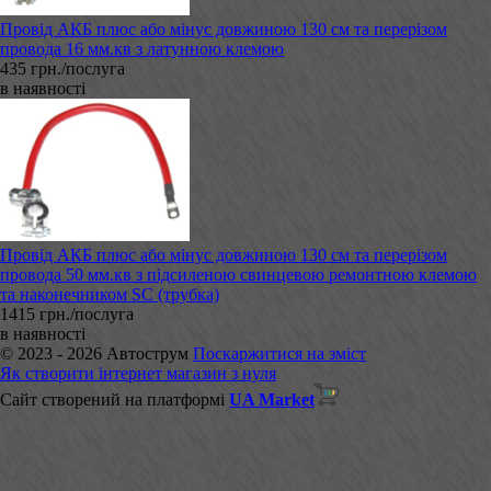
Провід АКБ плюс або мінус довжиною 130 см та перерізом
провода 16 мм.кв з латунною клемою
435 грн./послуга
в наявності
Провід АКБ плюс або мінус довжиною 130 см та перерізом
провода 50 мм.кв з підсиленою свинцевою ремонтною клемою
та наконечником SC (трубка)
1415 грн./послуга
в наявності
© 2023 - 2026 Автострум
Поскаржитися на зміст
Як створити інтернет магазин з нуля
Сайт створений на платформі
UA Market