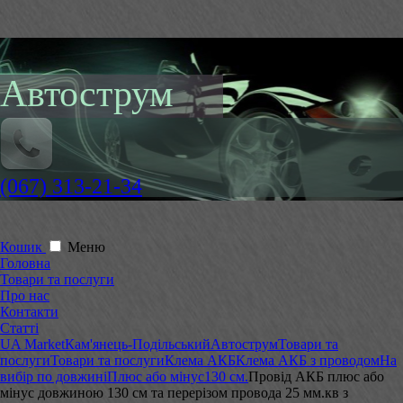
Автострум
(067) 313-21-34
Кошик
Меню
Головна
Товари та послуги
Про нас
Контакти
Статті
UA Market
Кам'янець-Подільський
Автострум
Товари та
послуги
Товари та послуги
Клема АКБ
Клема АКБ з проводом
На
вибір по довжині
Плюс або мінус
130 см.
Провід АКБ плюс або
мінус довжиною 130 см та перерізом провода 25 мм.кв з