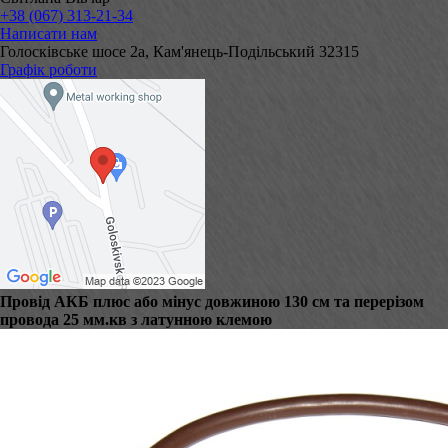
+38 (067) 313-21-34
Написати нам
Голосківське шосе 2а, Кам'янець-Подільський 32315
Графік роботи
Провід АКБ плюс або мінус довжиною 130 см та перерізом
провода 25 мм.кв з латунною клемою