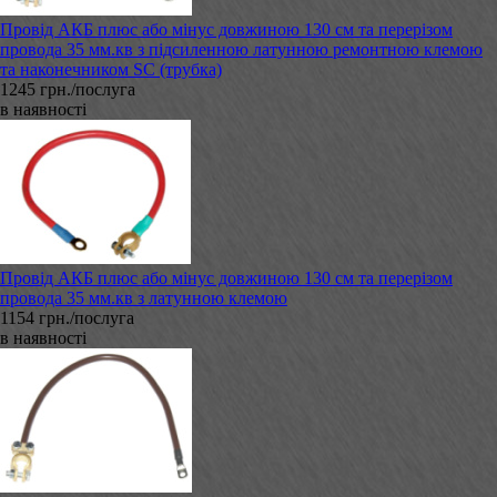
Провід АКБ плюс або мінус довжиною 130 см та перерізом
провода 35 мм.кв з підсиленною латунною ремонтною клемою
та наконечником SC (трубка)
1245 грн./послуга
в наявності
Провід АКБ плюс або мінус довжиною 130 см та перерізом
провода 35 мм.кв з латунною клемою
1154 грн./послуга
в наявності