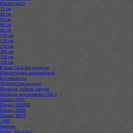
Провід маси
35 см
40 см
50 см
60 см
80 см
100 см
120 см
150 см
200 см
250 см
300 см
Клема АКБ без провода
Наконечники автомобільні
Без покриття
Луджені-пасивовані
Провода, кабеля, шнури
Провода автомобільні ПВ-3
Провід ПВС
Провід ШВВП
Провід ППВ
Провід ВВП
АМГ
Набори
Набір "Веселка"