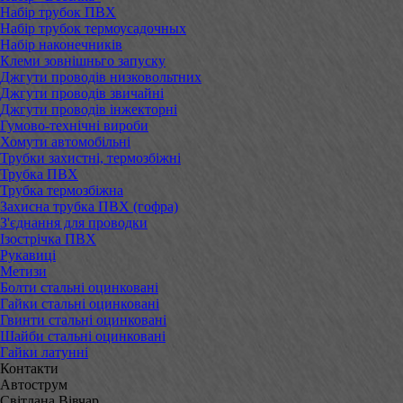
Набір трубок ПВХ
Набір трубок термоусадочных
Набір наконечників
Клеми зовнішньго запуску
Джгути проводів низковольтних
Джгути проводів звичайні
Джгути проводів інжекторні
Гумово-технічні вироби
Хомути автомобільні
Трубки захистні, термозбіжні
Трубка ПВХ
Трубка термозбіжна
Захисна трубка ПВХ (гофра)
З'єднання для проводки
Ізострічка ПВХ
Рукавиці
Метизи
Болти стальні оцинковані
Гайки стальні оцинковані
Гвинти стальні оцинковані
Шайби стальні оцинковані
Гайки латунні
Контакти
Автострум
Світлана Вівчар