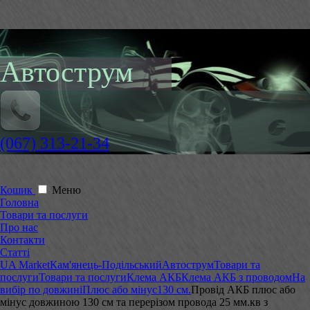
Автострум
(067) 313-21-34
Кошик
Меню
Головна
Товари та послуги
Про нас
Контакти
Статті
UA Market
Кам'янець-Подільський
Автострум
Товари та
послуги
Товари та послуги
Клема АКБ
Клема АКБ з проводом
На
вибір по довжині
Плюс або мінус
130 см.
Провід АКБ плюс або
мінус довжиною 130 см та перерізом провода 25 мм.кв з