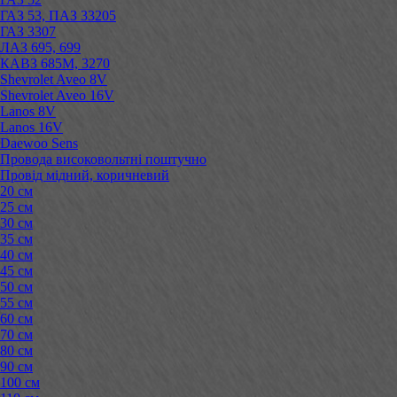
ГАЗ 53, ПАЗ 33205
ГАЗ 3307
ЛАЗ 695, 699
КАВЗ 685М, 3270
Shevrolet Aveo 8V
Shevrolet Aveo 16V
Lanos 8V
Lanos 16V
Daewoo Sens
Провода високовольтні поштучно
Провід мідний, коричневий
20 см
25 см
30 см
35 см
40 см
45 см
50 см
55 см
60 см
70 см
80 см
90 см
100 см