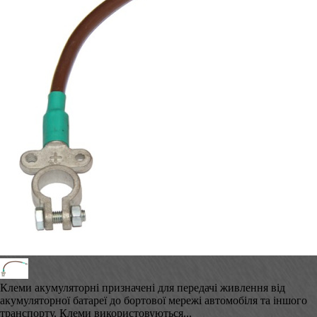
Клеми акумуляторні призначені для передачі живлення від
акумуляторної батареї до бортової мережі автомобіля та іншого
транспорту. Клеми використовуються...