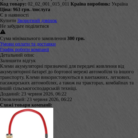
Код товару:
02_02_001_015_011
Країна виробник:
Україна
Ціна:
963 грн.
/послуга
Є в наявності
Купити
Зворотний дзвінок
Не забудьте поділитися
Сума мінімального замовлення
300 грн.
Умови оплати та доставки
Графік роботи компанії
Детальний опис
Залишити відгук
Клеми акумуляторні призначені для передачі живлення від
акумуляторної батареї до бортової мережі автомобіля та іншого
транспорту. Клеми використовуються в вантажних, легкових,
пасажирських автомобілях, а також на тракторах, комбайнах та
іншій сільськогосподарській техніці.
Доданий: 23 червня 2026, 06:22
Оновлений: 23 червня 2026, 06:22
Схожі товари компанії: