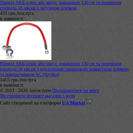
Провід АКБ плюс або мінус довжиною 130 см та перерізом
провода 16 мм.кв з латунною клемою
435 грн./послуга
в наявності
Провід АКБ плюс або мінус довжиною 130 см та перерізом
провода 50 мм.кв з підсиленою свинцевою ремонтною клемою
та наконечником SC (трубка)
1415 грн./послуга
в наявності
© 2023 - 2026 Автострум
Поскаржитися на зміст
Як створити інтернет магазин з нуля
Сайт створений на платформі
UA Market