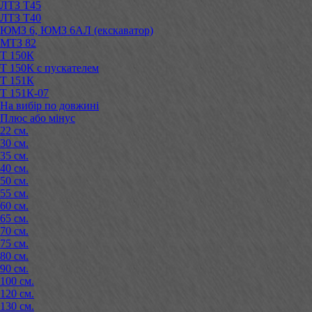
ЛТЗ Т45
ЛТЗ Т40
ЮМЗ 6, ЮМЗ 6АЛ (екскаватор)
МТЗ 82
Т 150К
Т 150К с пускателем
Т 151К
Т 151К-07
На вибір по довжині
Плюс або мінус
22 см.
30 см.
35 см.
40 см.
50 см.
55 см.
60 см.
65 см.
70 см.
75 см.
80 см.
90 см.
100 см.
120 см.
130 см.