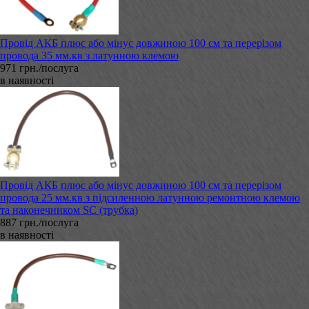
Провід АКБ плюс або мінус довжиною 100 см та перерізом
провода 35 мм.кв з латунною клемою
971 грн./послуга
в наявності
Провід АКБ плюс або мінус довжиною 100 см та перерізом
провода 25 мм.кв з підсиленною латунною ремонтною клемою
та наконечником SC (трубка)
887 грн./послуга
в наявності