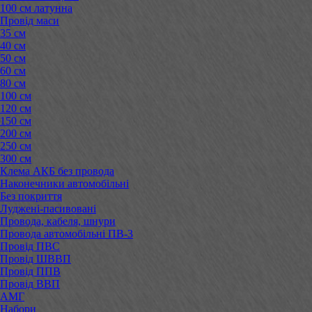
100 см латунна
Провід маси
35 см
40 см
50 см
60 см
80 см
100 см
120 см
150 см
200 см
250 см
300 см
Клема АКБ без провода
Наконечники автомобільні
Без покриття
Луджені-пасивовані
Провода, кабеля, шнури
Провода автомобільні ПВ-3
Провід ПВС
Провід ШВВП
Провід ППВ
Провід ВВП
АМГ
Набори