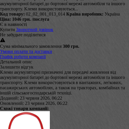
акумуляторної батареї до бортової мережі автомобіля та іншого
транспорту. Клеми використовуються...
Код товару:
02_02_001_013_014
Країна виробник:
Україна
Ціна:
1046 грн.
/послуга
Є в наявності
Купити
Зворотний дзвінок
Не забудьте поділитися
Сума мінімального замовлення
300 грн.
Умови оплати та доставки
Графік роботи компанії
Детальний опис
Залишити відгук
Клеми акумуляторні призначені для передачі живлення від
акумуляторної батареї до бортової мережі автомобіля та іншого
транспорту. Клеми використовуються в вантажних, легкових,
пасажирських автомобілях, а також на тракторах, комбайнах та
іншій сільськогосподарській техніці.
Доданий: 23 червня 2026, 06:22
Оновлений: 23 червня 2026, 06:22
Схожі товари компанії: