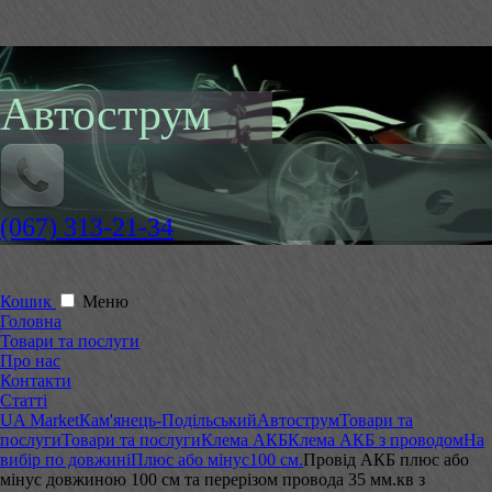
Автострум
(067) 313-21-34
Кошик
Меню
Головна
Товари та послуги
Про нас
Контакти
Статті
UA Market
Кам'янець-Подільський
Автострум
Товари та
послуги
Товари та послуги
Клема АКБ
Клема АКБ з проводом
На
вибір по довжині
Плюс або мінус
100 см.
Провід АКБ плюс або
мінус довжиною 100 см та перерізом провода 35 мм.кв з