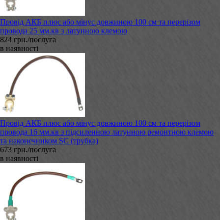
Провід АКБ плюс або мінус довжиною 100 см та перерізом
провода 25 мм.кв з латунною клемою
824 грн./послуга
в наявності
Провід АКБ плюс або мінус довжиною 100 см та перерізом
провода 16 мм.кв з підсиленною латунною ремонтною клемою
та наконечником SC (трубка)
673 грн./послуга
в наявності