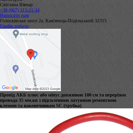
Світлана Вівчар
+38 (067) 313-21-34
Написати нам
Голосківське шосе 2а, Кам'янець-Подільський 32315
Графік роботи
Провід АКБ плюс або мінус довжиною 100 см та перерізом
провода 35 мм.кв з підсиленною латунною ремонтною
клемою та наконечником SC (трубка)