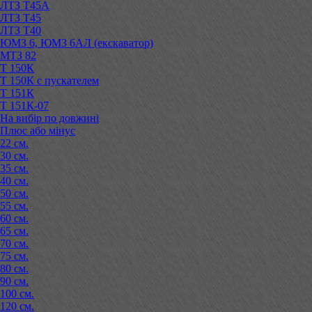
ЛТЗ Т45А
ЛТЗ Т45
ЛТЗ Т40
ЮМЗ 6, ЮМЗ 6АЛ (екскаватор)
МТЗ 82
Т 150К
Т 150К с пускателем
Т 151К
Т 151К-07
На вибір по довжині
Плюс або мінус
22 см.
30 см.
35 см.
40 см.
50 см.
55 см.
60 см.
65 см.
70 см.
75 см.
80 см.
90 см.
100 см.
120 см.