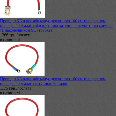
Провід АКБ плюс або мінус довжиною 100 см та перерізом
провода 50 мм.кв з підсиленною латунною ремонтною клемою
та наконечником SC (трубка)
1266 грн./послуга
в наявності
Провід АКБ плюс або мінус довжиною 100 см та перерізом
провода 50 мм.кв з латунною клемою
1175 грн./послуга
в наявності