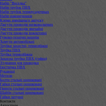
Набір "Веселка"
Набір трубок ПВХ
Набір трубок термоусадочных
Набір наконечників
Клеми зовнішньго запуску
Джгути проводів низковольтних
Джгути проводів звичайні
Джгути проводів інжекторні
Гумово-технічні вироби
Хомути автомобільні
Трубки захистні, термозбіжні
Трубка ПВХ
Трубка термозбіжна
Захисна трубка ПВХ (гофра)
З'єднання для проводки
Ізострічка ПВХ
Рукавиці
Метизи
Болти стальні оцинковані
Гайки стальні оцинковані
Гвинти стальні оцинковані
Шайби стальні оцинковані
Гайки латунні
Контакти
Автострум