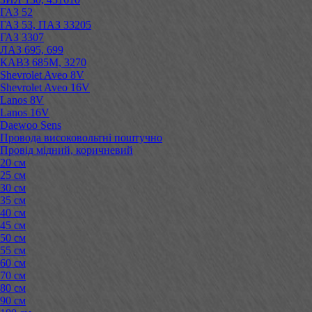
ГАЗ 52
ГАЗ 53, ПАЗ 33205
ГАЗ 3307
ЛАЗ 695, 699
КАВЗ 685М, 3270
Shevrolet Aveo 8V
Shevrolet Aveo 16V
Lanos 8V
Lanos 16V
Daewoo Sens
Провода високовольтні поштучно
Провід мідний, коричневий
20 см
25 см
30 см
35 см
40 см
45 см
50 см
55 см
60 см
70 см
80 см
90 см