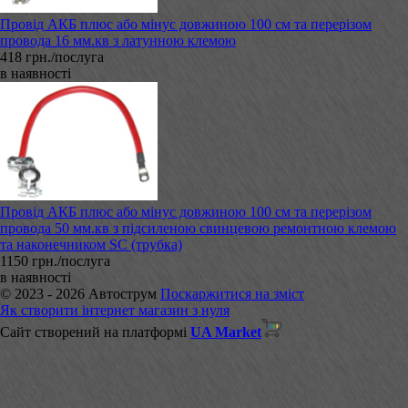
Провід АКБ плюс або мінус довжиною 100 см та перерізом
провода 16 мм.кв з латунною клемою
418 грн./послуга
в наявності
Провід АКБ плюс або мінус довжиною 100 см та перерізом
провода 50 мм.кв з підсиленою свинцевою ремонтною клемою
та наконечником SC (трубка)
1150 грн./послуга
в наявності
© 2023 - 2026 Автострум
Поскаржитися на зміст
Як створити інтернет магазин з нуля
Сайт створений на платформі
UA Market