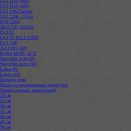
ГАЗ 3110 (402)
ГАЗ 3110 (406)
ГАЗ 3302 Газель
УАЗ 2206, 31514
РАФ 2203
ЗИЛ 130, 431610
ГАЗ 52
ГАЗ 53, ПАЗ 33205
ГАЗ 3307
ЛАЗ 695, 699
КАВЗ 685М, 3270
Shevrolet Aveo 8V
Shevrolet Aveo 16V
Lanos 8V
Lanos 16V
Daewoo Sens
Провода високовольтні поштучно
Провід мідний, коричневий
20 см
25 см
30 см
35 см
40 см
45 см
50 см