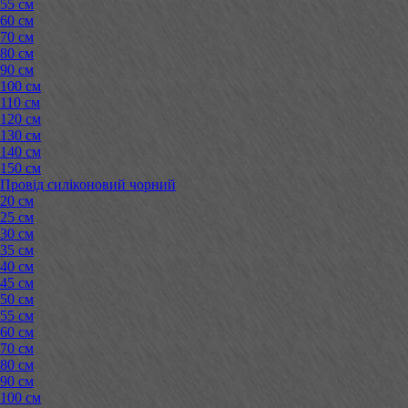
55 см
60 см
70 см
80 см
90 см
100 см
110 см
120 см
130 см
140 см
150 см
Провід силіконовий чорний
20 см
25 см
30 см
35 см
40 см
45 см
50 см
55 см
60 см
70 см
80 см
90 см
100 см