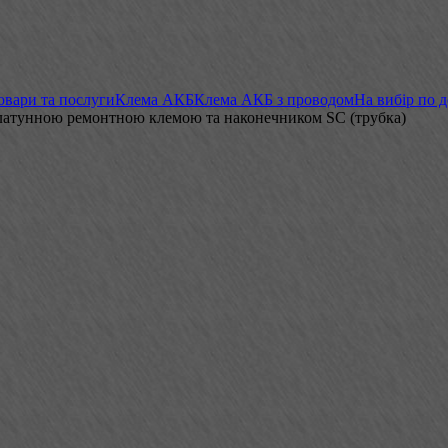
овари та послуги
Клема АКБ
Клема АКБ з проводом
На вибір по 
 латунною ремонтною клемою та наконечником SC (трубка)