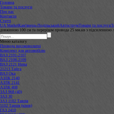
Головна
Товари та послуги
Про нас
Контакти
Статті
UA Market
Кам'янець-Подільський
Автострум
Товари та послуги
Т
довжиною 100 см та перерізом провода 25 мм.кв з підсиленною
Меню
каталогу
Провода високовольтні
Комплект для автомобілю
ВАЗ 2101-2107
ВАЗ 2108-2109
ВАЗ 2121 Нива
21213 Тайга
ВАЗ Ока
АЗЛК 2140
АЗЛК 2141
АЗЛК 408
ЗАЗ 968 (40)
ЗАЗ 30
ЗАЗ 1102 Таврія
1102 Таврія (крив)
ГАЗ 2410