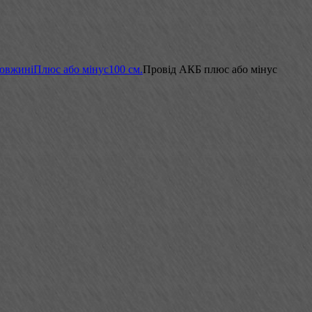
довжині
Плюс або мінус
100 см.
Провід АКБ плюс або мінус