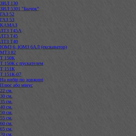
ЗИЛ 130
ЗИЛ 5301 "Бычок"
ГАЗ 52
ГАЗ 53
КАМАЗ
ЛТЗ Т45А
ЛТЗ Т45
ЛТЗ Т40
ЮМЗ 6, ЮМЗ 6АЛ (екскаватор)
МТЗ 82
Т 150К
Т 150К с пускателем
Т 151К
Т 151К-07
На вибір по довжині
Плюс або мінус
22 см.
30 см.
35 см.
40 см.
50 см.
55 см.
60 см.
65 см.
70 см.