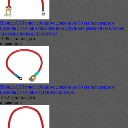
Провід АКБ плюс або мінус довжиною 80 см та перерізом
провода 50 мм.кв з підсиленною латунною ремонтною клемою
та наконечником SC (трубка)
1090 грн./послуга
в наявності
Провід АКБ плюс або мінус довжиною 80 см та перерізом
провода 50 мм.кв з латунною клемою
1012 грн./послуга
в наявності