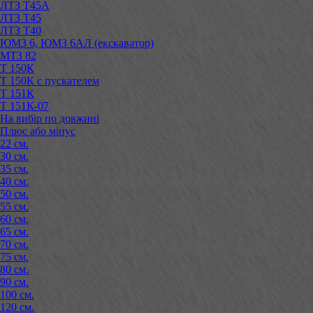
ЛТЗ Т45А
ЛТЗ Т45
ЛТЗ Т40
ЮМЗ 6, ЮМЗ 6АЛ (екскаватор)
МТЗ 82
Т 150К
Т 150К с пускателем
Т 151К
Т 151К-07
На вибір по довжині
Плюс або мінус
22 см.
30 см.
35 см.
40 см.
50 см.
55 см.
60 см.
65 см.
70 см.
75 см.
80 см.
90 см.
100 см.
120 см.