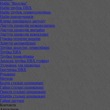
Набір "Веселка"
Набір трубок ПВХ
Набір трубок термоусадочных
Набір наконечників
Клеми зовнішньго запуску
Джгути проводів низковольтних
Джгути проводів звичайні
Джгути проводів інжекторні
Гумово-технічні вироби
Хомути автомобільні
Трубки захистні, термозбіжні
Трубка ПВХ
Трубка термозбіжна
Захисна трубка ПВХ (гофра)
З'єднання для проводки
Ізострічка ПВХ
Рукавиці
Метизи
Болти стальні оцинковані
Гайки стальні оцинковані
Гвинти стальні оцинковані
Шайби стальні оцинковані
Гайки латунні
Контакти
Автострум