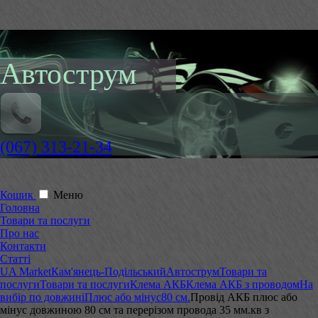
Автострум
(067) 313-21-34
Кошик
Меню
Головна
Товари та послуги
Про нас
Контакти
Статті
UA Market
Кам'янець-Подільський
Автострум
Товари та
послуги
Товари та послуги
Клема АКБ
Клема АКБ з проводом
На
вибір по довжині
Плюс або мінус
80 см.
Провід АКБ плюс або
мінус довжиною 80 см та перерізом провода 35 мм.кв з