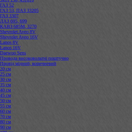
ГАЗ 52
ГАЗ 53, ПАЗ 33205
ГАЗ 3307
ЛАЗ 695, 699
КАВЗ 685М, 3270
Shevrolet Aveo 8V
Shevrolet Aveo 16V
Lanos 8V
Lanos 16V
Daewoo Sens
Провода високовольтні поштучно
Провід мідний, коричневий
20 см
25 см
30 см
35 см
40 см
45 см
50 см
55 см
60 см
70 см
80 см
90 см