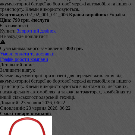
акумуляторної батареї до бортової мережі автомобіля та іншого
транспорту. Клеми використовуються...
Код товару:
02_02_001_011_006
Країна виробник:
Україна
Ціна:
798 грн.
/послуга
Є в наявності
Купити
Зворотний дзвінок
Не забудьте поділитися
Сума мінімального замовлення
300 грн.
Умови оплати та доставки
Графік роботи компанії
Детальний опис
Залишити відгук
Клеми акумуляторні призначені для передачі живлення від
акумуляторної батареї до бортової мережі автомобіля та іншого
транспорту. Клеми використовуються в вантажних, легкових,
пасажирських автомобілях, а також на тракторах, комбайнах та
іншій сільськогосподарській техніці.
Доданий: 23 червня 2026, 06:22
Оновлений: 23 червня 2026, 06:22
Схожі товари компанії: