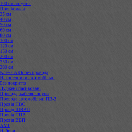
100 см латунна
Провід маси
35 см
40 см
50 см
60 см
80 см
100 см
120 см
150 см
200 см
250 см
300 см
Клема АКБ без провода
Наконечники автомобільні
Без покриття
Луджені-пасивовані
Провода, кабеля, шнури
Провода автомобільні ПВ-3
Провід ПВС
Провід ШВВП
Провід ППВ
Провід ВВП
АМГ
Набори