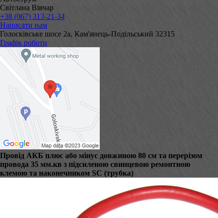
Світлана Вівчар
+38 (067) 313-21-34
Написати нам
Голосківське шосе 2а, Кам'янець-Подільський 32315
Графік роботи
Провід АКБ плюс або мінус довжиною 80 см та перерізом
провода 35 мм.кв з підсиленою свинцевою ремонтною
клемою та наконечником SC (трубка)