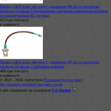
Провід АКБ плюс або мінус довжиною 80 см та перерізом
провода 16 мм.кв з підсиленною латунною ремонтною клемою
та наконечником SC (трубка)
615 грн./послуга
в наявності
Провід АКБ плюс або мінус довжиною 80 см та перерізом
провода 16 мм.кв з латунною клемою
406 грн./послуга
в наявності
© 2023 - 2026 Автострум
Поскаржитися на зміст
Як створити інтернет магазин з нуля
Сайт створений на платформі
UA Market