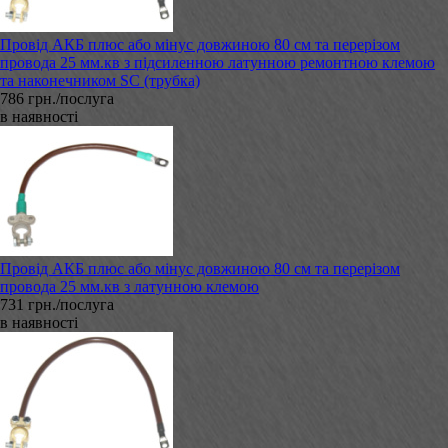
Провід АКБ плюс або мінус довжиною 80 см та перерізом
провода 25 мм.кв з підсиленною латунною ремонтною клемою
та наконечником SC (трубка)
786 грн./послуга
в наявності
Провід АКБ плюс або мінус довжиною 80 см та перерізом
провода 25 мм.кв з латунною клемою
731 грн./послуга
в наявності