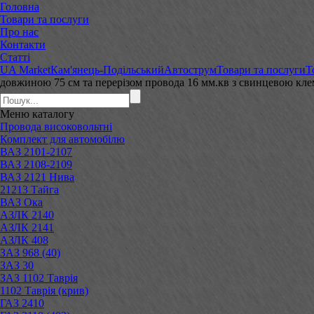
Головна
Товари та послуги
Про нас
Контакти
Статті
UA Market
Кам'янець-Подільський
Автострум
Товари та послуги
Т
довжиною 75 см та перерізом провода 16 мм.кв з свинцевою кл
Меню
каталогу
Провода високовольтні
Комплект для автомобілю
ВАЗ 2101-2107
ВАЗ 2108-2109
ВАЗ 2121 Нива
21213 Тайга
ВАЗ Ока
АЗЛК 2140
АЗЛК 2141
АЗЛК 408
ЗАЗ 968 (40)
ЗАЗ 30
ЗАЗ 1102 Таврія
1102 Таврія (крив)
ГАЗ 2410