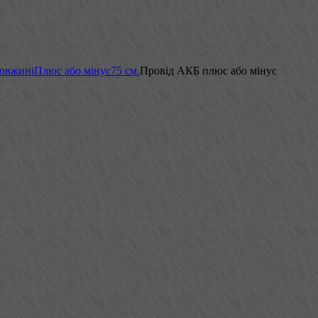
довжині
Плюс або мінус
75 см.
Провід АКБ плюс або мінус