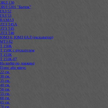
ЗИЛ 130
ЗИЛ 5301 "Бычок"
ГАЗ 52
ГАЗ 53
КАМАЗ
ЛТЗ Т45А
ЛТЗ Т45
ЛТЗ Т40
ЮМЗ 6, ЮМЗ 6АЛ (екскаватор)
МТЗ 82
Т 150К
Т 150К с пускателем
Т 151К
Т 151К-07
На вибір по довжині
Плюс або мінус
22 см.
30 см.
35 см.
40 см.
50 см.
55 см.
60 см.
65 см.
70 см.