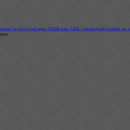
овари та послуги
Клема АКБ
Клема АКБ з проводом
На вибір по 
емою