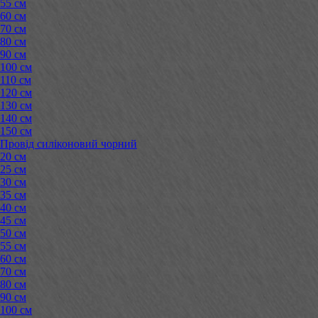
55 см
60 см
70 см
80 см
90 см
100 см
110 см
120 см
130 см
140 см
150 см
Провід силіконовий чорний
20 см
25 см
30 см
35 см
40 см
45 см
50 см
55 см
60 см
70 см
80 см
90 см
100 см