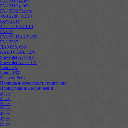
ГАЗ 3110 (402)
ГАЗ 3110 (406)
ГАЗ 3302 Газель
УАЗ 2206, 31514
РАФ 2203
ЗИЛ 130, 431610
ГАЗ 52
ГАЗ 53, ПАЗ 33205
ГАЗ 3307
ЛАЗ 695, 699
КАВЗ 685М, 3270
Shevrolet Aveo 8V
Shevrolet Aveo 16V
Lanos 8V
Lanos 16V
Daewoo Sens
Провода високовольтні поштучно
Провід мідний, коричневий
20 см
25 см
30 см
35 см
40 см
45 см
50 см