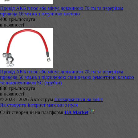
Провід АКБ плюс або мінус довжиною 70 см та перерізом
провода 16 мм.кв з латунною клемою
400 грн./послуга
в наявності
Провід АКБ плюс або мінус довжиною 70 см та перерізом
провода 50 мм.кв з підсиленою свинцевою ремонтною клемою
та наконечником SC (трубка)
886 грн./послуга
в наявності
© 2023 - 2026 Автострум
Поскаржитися на зміст
Як створити інтернет магазин з нуля
Сайт створений на платформі
UA Market