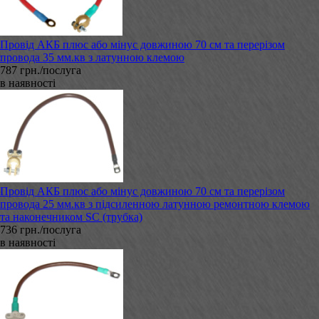
Провід АКБ плюс або мінус довжиною 70 см та перерізом
провода 35 мм.кв з латунною клемою
787 грн./послуга
в наявності
Провід АКБ плюс або мінус довжиною 70 см та перерізом
провода 25 мм.кв з підсиленною латунною ремонтною клемою
та наконечником SC (трубка)
736 грн./послуга
в наявності