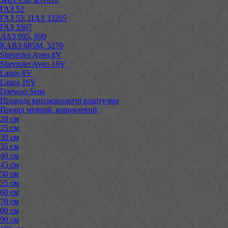
ГАЗ 52
ГАЗ 53, ПАЗ 33205
ГАЗ 3307
ЛАЗ 695, 699
КАВЗ 685М, 3270
Shevrolet Aveo 8V
Shevrolet Aveo 16V
Lanos 8V
Lanos 16V
Daewoo Sens
Провода високовольтні поштучно
Провід мідний, коричневий
20 см
25 см
30 см
35 см
40 см
45 см
50 см
55 см
60 см
70 см
80 см
90 см