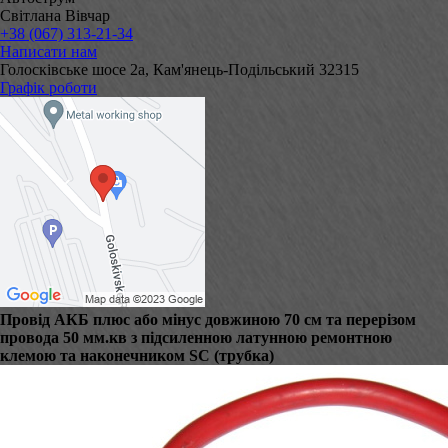
Світлана Вівчар
+38 (067) 313-21-34
Написати нам
Голосківське шосе 2а, Кам'янець-Подільський 32315
Графік роботи
Провід АКБ плюс або мінус довжиною 70 см та перерізом
провода 50 мм.кв з підсиленною латунною ремонтною
клемою та наконечником SC (трубка)