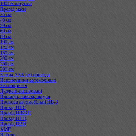
100 см латунна
Провід маси
35 см
40 см
50 см
60 см
80 см
100 см
120 см
150 см
200 см
250 см
300 см
Клема АКБ без провода
Наконечники автомобільні
Без покриття
Луджені-пасивовані
Провода, кабеля, шнури
Провода автомобільні ПВ-3
Провід ПВС
Провід ШВВП
Провід ППВ
Провід ВВП
АМГ
Набори