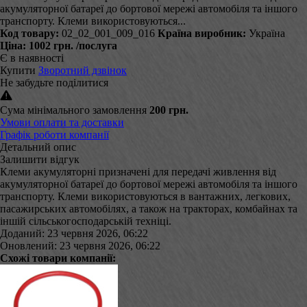
акумуляторної батареї до бортової мережі автомобіля та іншого
транспорту. Клеми використовуються...
Код товару:
02_02_001_009_016
Країна виробник:
Україна
Ціна:
1002 грн.
/послуга
Є в наявності
Купити
Зворотний дзвінок
Не забудьте поділитися
Сума мінімального замовлення
200 грн.
Умови оплати та доставки
Графік роботи компанії
Детальний опис
Залишити відгук
Клеми акумуляторні призначені для передачі живлення від
акумуляторної батареї до бортової мережі автомобіля та іншого
транспорту. Клеми використовуються в вантажних, легкових,
пасажирських автомобілях, а також на тракторах, комбайнах та
іншій сільськогосподарській техніці.
Доданий: 23 червня 2026, 06:22
Оновлений: 23 червня 2026, 06:22
Схожі товари компанії: