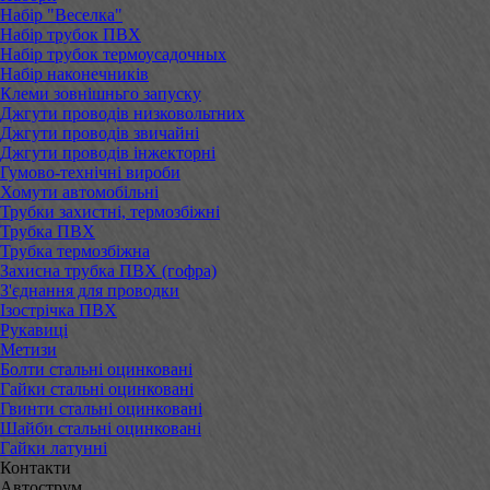
Набір "Веселка"
Набір трубок ПВХ
Набір трубок термоусадочных
Набір наконечників
Клеми зовнішньго запуску
Джгути проводів низковольтних
Джгути проводів звичайні
Джгути проводів інжекторні
Гумово-технічні вироби
Хомути автомобільні
Трубки захистні, термозбіжні
Трубка ПВХ
Трубка термозбіжна
Захисна трубка ПВХ (гофра)
З'єднання для проводки
Ізострічка ПВХ
Рукавиці
Метизи
Болти стальні оцинковані
Гайки стальні оцинковані
Гвинти стальні оцинковані
Шайби стальні оцинковані
Гайки латунні
Контакти
Автострум