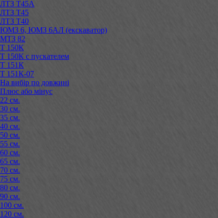
ЛТЗ Т45А
ЛТЗ Т45
ЛТЗ Т40
ЮМЗ 6, ЮМЗ 6АЛ (екскаватор)
МТЗ 82
Т 150К
Т 150К с пускателем
Т 151К
Т 151К-07
На вибір по довжині
Плюс або мінус
22 см.
30 см.
35 см.
40 см.
50 см.
55 см.
60 см.
65 см.
70 см.
75 см.
80 см.
90 см.
100 см.
120 см.