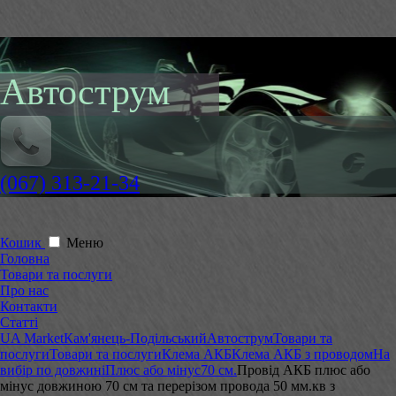
Автострум
(067) 313-21-34
Кошик
Меню
Головна
Товари та послуги
Про нас
Контакти
Статті
UA Market
Кам'янець-Подільський
Автострум
Товари та
послуги
Товари та послуги
Клема АКБ
Клема АКБ з проводом
На
вибір по довжині
Плюс або мінус
70 см.
Провід АКБ плюс або
мінус довжиною 70 см та перерізом провода 50 мм.кв з