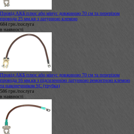
Провід АКБ плюс або мінус довжиною 70 см та перерізом
провода 25 мм.кв з латунною клемою
684 грн./послуга
в наявності
Провід АКБ плюс або мінус довжиною 70 см та перерізом
провода 16 мм.кв з підсиленною латунною ремонтною клемою
та наконечником SC (трубка)
586 грн./послуга
в наявності