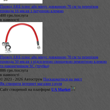
Провід АКБ плюс або мінус довжиною 70 см та перерізом
провода 16 мм.кв з латунною клемою
400 грн./послуга
в наявності
Провід АКБ плюс або мінус довжиною 70 см та перерізом
провода 50 мм.кв з підсиленою свинцевою ремонтною клемою
та наконечником SC (трубка)
886 грн./послуга
в наявності
© 2023 - 2026 Автострум
Поскаржитися на зміст
Як створити інтернет магазин з нуля
Сайт створений на платформі
UA Market