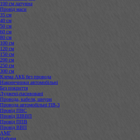
100 см латунна
Провід маси
35 см
40 см
50 см
60 см
80 см
100 см
120 см
150 см
200 см
250 см
300 см
Клема АКБ без провода
Наконечники автомобільні
Без покриття
Луджені-пасивовані
Провода, кабеля, шнури
Провода автомобільні ПВ-3
Провід ПВС
Провід ШВВП
Провід ППВ
Провід ВВП
АМГ
Набори