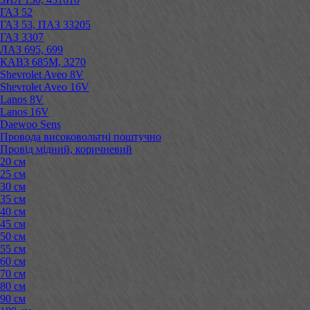
ГАЗ 52
ГАЗ 53, ПАЗ 33205
ГАЗ 3307
ЛАЗ 695, 699
КАВЗ 685М, 3270
Shevrolet Aveo 8V
Shevrolet Aveo 16V
Lanos 8V
Lanos 16V
Daewoo Sens
Провода високовольтні поштучно
Провід мідний, коричневий
20 см
25 см
30 см
35 см
40 см
45 см
50 см
55 см
60 см
70 см
80 см
90 см