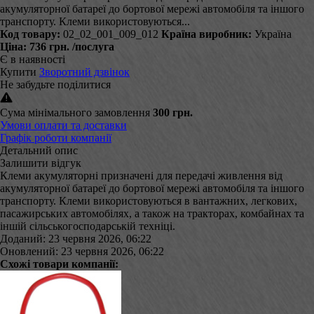
акумуляторної батареї до бортової мережі автомобіля та іншого
транспорту. Клеми використовуються...
Код товару:
02_02_001_009_012
Країна виробник:
Україна
Ціна:
736 грн.
/послуга
Є в наявності
Купити
Зворотний дзвінок
Не забудьте поділитися
Сума мінімального замовлення
300 грн.
Умови оплати та доставки
Графік роботи компанії
Детальний опис
Залишити відгук
Клеми акумуляторні призначені для передачі живлення від
акумуляторної батареї до бортової мережі автомобіля та іншого
транспорту. Клеми використовуються в вантажних, легкових,
пасажирських автомобілях, а також на тракторах, комбайнах та
іншій сільськогосподарській техніці.
Доданий: 23 червня 2026, 06:22
Оновлений: 23 червня 2026, 06:22
Схожі товари компанії: