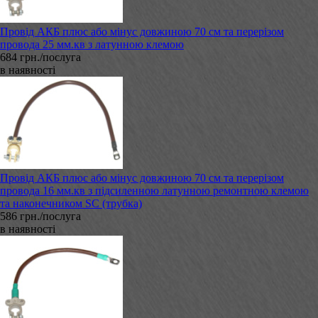
Провід АКБ плюс або мінус довжиною 70 см та перерізом
провода 25 мм.кв з латунною клемою
684 грн./послуга
в наявності
Провід АКБ плюс або мінус довжиною 70 см та перерізом
провода 16 мм.кв з підсиленною латунною ремонтною клемою
та наконечником SC (трубка)
586 грн./послуга
в наявності