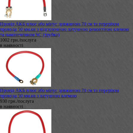
Провід АКБ плюс або мінус довжиною 70 см та перерізом
провода 50 мм.кв з підсиленною латунною ремонтною клемою
та наконечником SC (трубка)
1002 грн./послуга
в наявності
Провід АКБ плюс або мінус довжиною 70 см та перерізом
провода 50 мм.кв з латунною клемою
930 грн./послуга
в наявності