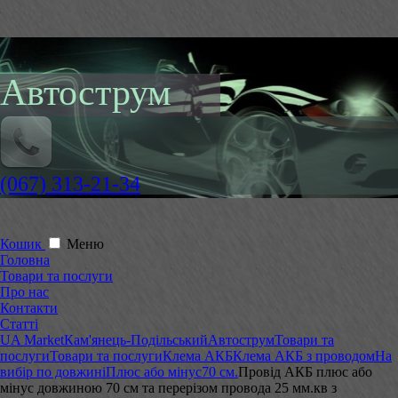
Автострум
(067) 313-21-34
Кошик
Меню
Головна
Товари та послуги
Про нас
Контакти
Статті
UA Market
Кам'янець-Подільський
Автострум
Товари та
послуги
Товари та послуги
Клема АКБ
Клема АКБ з проводом
На
вибір по довжині
Плюс або мінус
70 см.
Провід АКБ плюс або
мінус довжиною 70 см та перерізом провода 25 мм.кв з