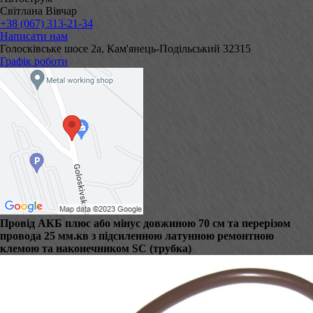
Світлана Вівчар
+38 (067) 313-21-34
Написати нам
Голосківське шосе 2а, Кам'янець-Подільський 32315
Графік роботи
Провід АКБ плюс або мінус довжиною 70 см та перерізом
провода 25 мм.кв з підсиленною латунною ремонтною
клемою та наконечником SC (трубка)