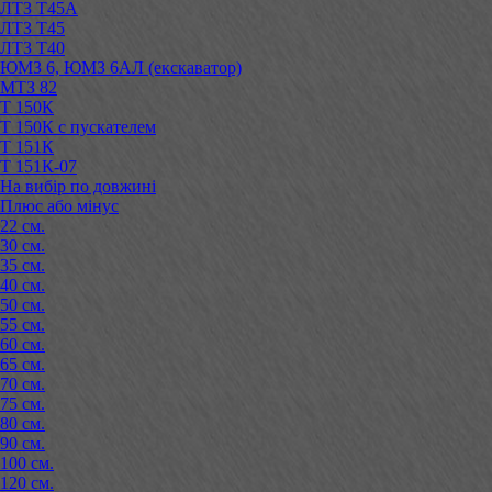
ЛТЗ Т45А
ЛТЗ Т45
ЛТЗ Т40
ЮМЗ 6, ЮМЗ 6АЛ (екскаватор)
МТЗ 82
Т 150К
Т 150К с пускателем
Т 151К
Т 151К-07
На вибір по довжині
Плюс або мінус
22 см.
30 см.
35 см.
40 см.
50 см.
55 см.
60 см.
65 см.
70 см.
75 см.
80 см.
90 см.
100 см.
120 см.