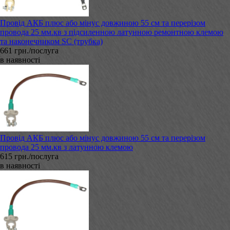
Провід АКБ плюс або мінус довжиною 55 см та перерізом
провода 25 мм.кв з підсиленною латунною ремонтною клемою
та наконечником SC (трубка)
661 грн./послуга
в наявності
Провід АКБ плюс або мінус довжиною 55 см та перерізом
провода 25 мм.кв з латунною клемою
615 грн./послуга
в наявності