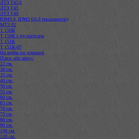
ЛТЗ Т45А
ЛТЗ Т45
ЛТЗ Т40
ЮМЗ 6, ЮМЗ 6АЛ (екскаватор)
МТЗ 82
Т 150К
Т 150К с пускателем
Т 151К
Т 151К-07
На вибір по довжині
Плюс або мінус
22 см.
30 см.
35 см.
40 см.
50 см.
55 см.
60 см.
65 см.
70 см.
75 см.
80 см.
90 см.
100 см.
120 см.