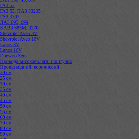
ГАЗ 52
ГАЗ 53, ПАЗ 33205
ГАЗ 3307
ЛАЗ 695, 699
КАВЗ 685М, 3270
Shevrolet Aveo 8V
Shevrolet Aveo 16V
Lanos 8V
Lanos 16V
Daewoo Sens
Провода високовольтні поштучно
Провід мідний, коричневий
20 см
25 см
30 см
35 см
40 см
45 см
50 см
55 см
60 см
70 см
80 см
90 см