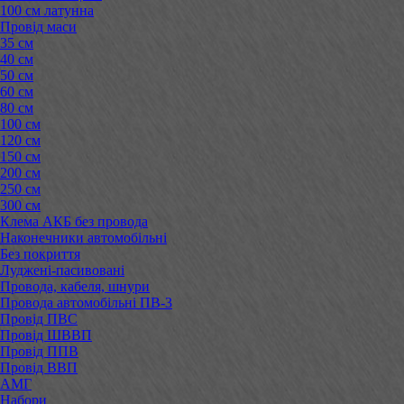
100 см латунна
Провід маси
35 см
40 см
50 см
60 см
80 см
100 см
120 см
150 см
200 см
250 см
300 см
Клема АКБ без провода
Наконечники автомобільні
Без покриття
Луджені-пасивовані
Провода, кабеля, шнури
Провода автомобільні ПВ-3
Провід ПВС
Провід ШВВП
Провід ППВ
Провід ВВП
АМГ
Набори