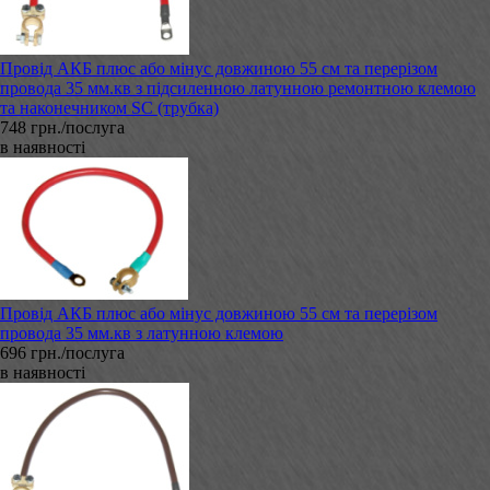
Провід АКБ плюс або мінус довжиною 55 см та перерізом
провода 35 мм.кв з підсиленною латунною ремонтною клемою
та наконечником SC (трубка)
748 грн./послуга
в наявності
Провід АКБ плюс або мінус довжиною 55 см та перерізом
провода 35 мм.кв з латунною клемою
696 грн./послуга
в наявності