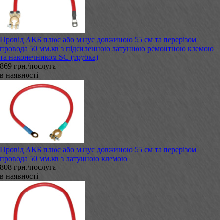
Провід АКБ плюс або мінус довжиною 55 см та перерізом
провода 50 мм.кв з підсиленною латунною ремонтною клемою
та наконечником SC (трубка)
869 грн./послуга
в наявності
Провід АКБ плюс або мінус довжиною 55 см та перерізом
провода 50 мм.кв з латунною клемою
808 грн./послуга
в наявності