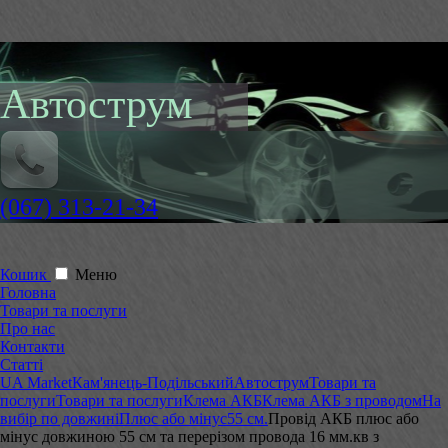
Автострум
(067) 313-21-34
Кошик
Меню
Головна
Товари та послуги
Про нас
Контакти
Статті
UA Market
Кам'янець-Подільський
Автострум
Товари та
послуги
Товари та послуги
Клема АКБ
Клема АКБ з проводом
На
вибір по довжині
Плюс або мінус
55 см.
Провід АКБ плюс або
мінус довжиною 55 см та перерізом провода 16 мм.кв з