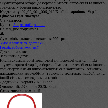
акумуляторної батареї до бортової мережі автомобіля та іншого
транспорту. Клеми використовуються...
Код товару:
02_02_001_006_010
Країна виробник:
Україна
Ціна:
543 грн.
/послуга
Є в наявності
Купити
Зворотний дзвінок
Не забудьте поділитися
Сума мінімального замовлення
300 грн.
Умови оплати та доставки
Графік роботи компанії
Детальний опис
Залишити відгук
Клеми акумуляторні призначені для передачі живлення від
акумуляторної батареї до бортової мережі автомобіля та іншого
транспорту. Клеми використовуються в вантажних, легкових,
пасажирських автомобілях, а також на тракторах, комбайнах та
іншій сільськогосподарській техніці.
Доданий: 23 червня 2026, 06:22
Оновлений: 23 червня 2026, 06:22
Схожі товари компанії: