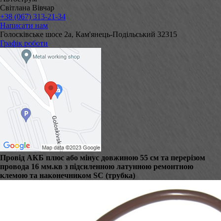
Світлана Вівчар
+38 (067) 313-21-34
Написати нам
Голосківське шосе 2а, Кам'янець-Подільський 32315
Графік роботи
Провід АКБ плюс або мінус довжиною 55 см та перерізом
провода 16 мм.кв з підсиленною латунною ремонтною
клемою та наконечником SC (трубка)