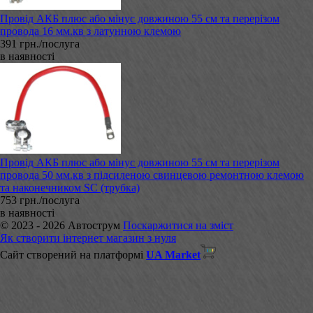
Провід АКБ плюс або мінус довжиною 55 см та перерізом
провода 16 мм.кв з латунною клемою
391 грн./послуга
в наявності
Провід АКБ плюс або мінус довжиною 55 см та перерізом
провода 50 мм.кв з підсиленою свинцевою ремонтною клемою
та наконечником SC (трубка)
753 грн./послуга
в наявності
© 2023 - 2026 Автострум
Поскаржитися на зміст
Як створити інтернет магазин з нуля
Сайт створений на платформі
UA Market