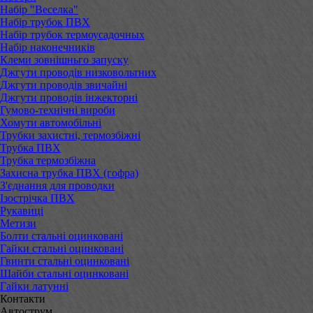
Набір "Веселка"
Набір трубок ПВХ
Набір трубок термоусадочных
Набір наконечників
Клеми зовнішньго запуску
Джгути проводів низковольтних
Джгути проводів звичайні
Джгути проводів інжекторні
Гумово-технічні вироби
Хомути автомобільні
Трубки захистні, термозбіжні
Трубка ПВХ
Трубка термозбіжна
Захисна трубка ПВХ (гофра)
З'єднання для проводки
Ізострічка ПВХ
Рукавиці
Метизи
Болти стальні оцинковані
Гайки стальні оцинковані
Гвинти стальні оцинковані
Шайби стальні оцинковані
Гайки латунні
Контакти
Автострум