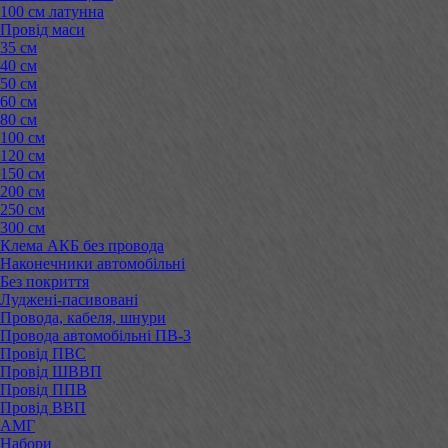
100 см латунна
Провід маси
35 см
40 см
50 см
60 см
80 см
100 см
120 см
150 см
200 см
250 см
300 см
Клема АКБ без провода
Наконечники автомобільні
Без покриття
Луджені-пасивовані
Провода, кабеля, шнури
Провода автомобільні ПВ-3
Провід ПВС
Провід ШВВП
Провід ППВ
Провід ВВП
АМГ
Набори