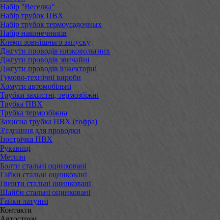
Набір "Веселка"
Набір трубок ПВХ
Набір трубок термоусадочных
Набір наконечників
Клеми зовнішньго запуску
Джгути проводів низковольтних
Джгути проводів звичайні
Джгути проводів інжекторні
Гумово-технічні вироби
Хомути автомобільні
Трубки захистні, термозбіжні
Трубка ПВХ
Трубка термозбіжна
Захисна трубка ПВХ (гофра)
З'єднання для проводки
Ізострічка ПВХ
Рукавиці
Метизи
Болти стальні оцинковані
Гайки стальні оцинковані
Гвинти стальні оцинковані
Шайби стальні оцинковані
Гайки латунні
Контакти
Автострум