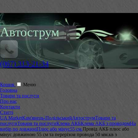
Автострум
(067) 313-21-34
Кошик
Меню
Головна
Товари та послуги
Про нас
Контакти
Статті
UA Market
Кам'янець-Подільський
Автострум
Товари та
послуги
Товари та послуги
Клема АКБ
Клема АКБ з проводом
На
вибір по довжині
Плюс або мінус
55 см.
Провід АКБ плюс або
мінус довжиною 55 см та перерізом провода 50 мм.кв з