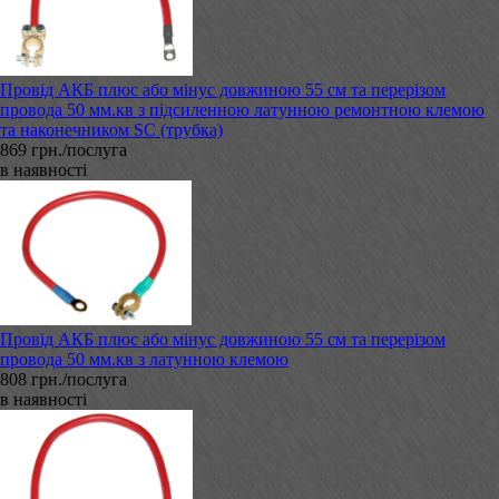
Провід АКБ плюс або мінус довжиною 55 см та перерізом
провода 50 мм.кв з підсиленною латунною ремонтною клемою
та наконечником SC (трубка)
869 грн./послуга
в наявності
Провід АКБ плюс або мінус довжиною 55 см та перерізом
провода 50 мм.кв з латунною клемою
808 грн./послуга
в наявності