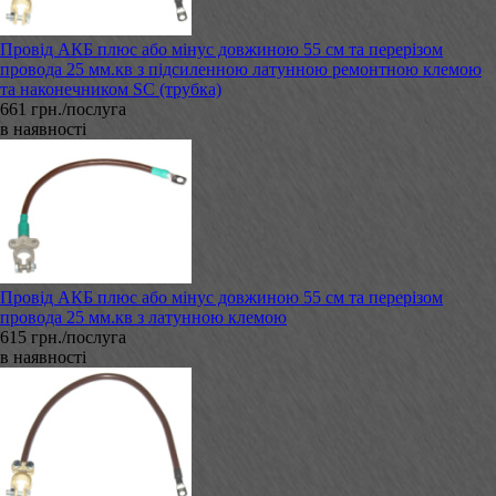
Провід АКБ плюс або мінус довжиною 55 см та перерізом
провода 25 мм.кв з підсиленною латунною ремонтною клемою
та наконечником SC (трубка)
661 грн./послуга
в наявності
Провід АКБ плюс або мінус довжиною 55 см та перерізом
провода 25 мм.кв з латунною клемою
615 грн./послуга
в наявності