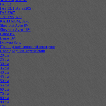
ГАЗ 52
ГАЗ 53, ПАЗ 33205
ГАЗ 3307
ЛАЗ 695, 699
КАВЗ 685М, 3270
Shevrolet Aveo 8V
Shevrolet Aveo 16V
Lanos 8V
Lanos 16V
Daewoo Sens
Провода високовольтні поштучно
Провід мідний, коричневий
20 см
25 см
30 см
35 см
40 см
45 см
50 см
55 см
60 см
70 см
80 см
90 см