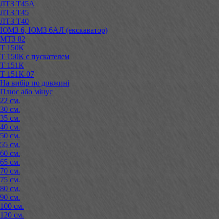
ЛТЗ Т45А
ЛТЗ Т45
ЛТЗ Т40
ЮМЗ 6, ЮМЗ 6АЛ (екскаватор)
МТЗ 82
Т 150К
Т 150К с пускателем
Т 151К
Т 151К-07
На вибір по довжині
Плюс або мінус
22 см.
30 см.
35 см.
40 см.
50 см.
55 см.
60 см.
65 см.
70 см.
75 см.
80 см.
90 см.
100 см.
120 см.