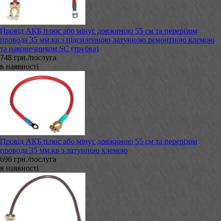
Провід АКБ плюс або мінус довжиною 55 см та перерізом
провода 35 мм.кв з підсиленною латунною ремонтною клемою
та наконечником SC (трубка)
748 грн./послуга
в наявності
Провід АКБ плюс або мінус довжиною 55 см та перерізом
провода 35 мм.кв з латунною клемою
696 грн./послуга
в наявності