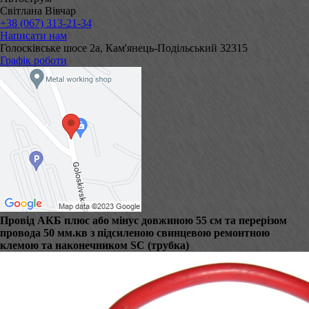
Світлана Вівчар
+38 (067) 313-21-34
Написати нам
Голосківське шосе 2а, Кам'янець-Подільський 32315
Графік роботи
Провід АКБ плюс або мінус довжиною 55 см та перерізом
провода 50 мм.кв з підсиленою свинцевою ремонтною
клемою та наконечником SC (трубка)