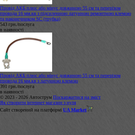
Провід АКБ плюс або мінус довжиною 55 см та перерізом
провода 16 мм.кв з підсиленною латунною ремонтною клемою
та наконечником SC (трубка)
543 грн./послуга
в наявності
Провід АКБ плюс або мінус довжиною 55 см та перерізом
провода 16 мм.кв з латунною клемою
391 грн./послуга
в наявності
© 2023 - 2026 Автострум
Поскаржитися на зміст
Як створити інтернет магазин з нуля
Сайт створений на платформі
UA Market