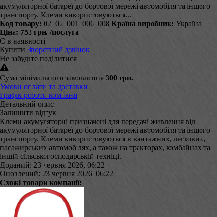
акумуляторної батареї до бортової мережі автомобіля та іншого
транспорту. Клеми використовуються...
Код товару:
02_02_001_006_008
Країна виробник:
Україна
Ціна:
753 грн.
/послуга
Є в наявності
Купити
Зворотний дзвінок
Не забудьте поділитися
Сума мінімального замовлення
300 грн.
Умови оплати та доставки
Графік роботи компанії
Детальний опис
Залишити відгук
Клеми акумуляторні призначені для передачі живлення від
акумуляторної батареї до бортової мережі автомобіля та іншого
транспорту. Клеми використовуються в вантажних, легкових,
пасажирських автомобілях, а також на тракторах, комбайнах та
іншій сільськогосподарській техніці.
Доданий: 23 червня 2026, 06:22
Оновлений: 23 червня 2026, 06:22
Схожі товари компанії: