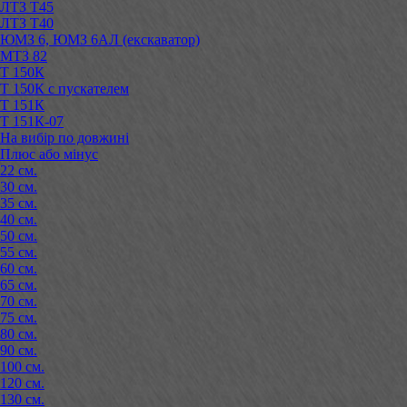
ЛТЗ Т45
ЛТЗ Т40
ЮМЗ 6, ЮМЗ 6АЛ (екскаватор)
МТЗ 82
Т 150К
Т 150К с пускателем
Т 151К
Т 151К-07
На вибір по довжині
Плюс або мінус
22 см.
30 см.
35 см.
40 см.
50 см.
55 см.
60 см.
65 см.
70 см.
75 см.
80 см.
90 см.
100 см.
120 см.
130 см.