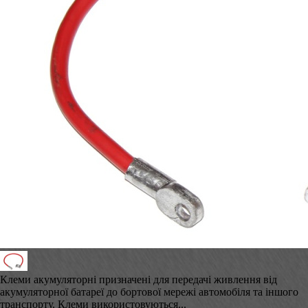
Клеми акумуляторні призначені для передачі живлення від
акумуляторної батареї до бортової мережі автомобіля та іншого
транспорту. Клеми використовуються...