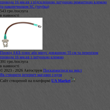
провода 16 мм.кв з підсиленною латунною ремонтною клемою
та наконечником SC (трубка)
543 грн./послуга
в наявності
Провід АКБ плюс або мінус довжиною 55 см та перерізом
провода 16 мм.кв з латунною клемою
391 грн./послуга
в наявності
© 2023 - 2026 Автострум
Поскаржитися на зміст
Як створити інтернет магазин з нуля
Сайт створений на платформі
UA Market