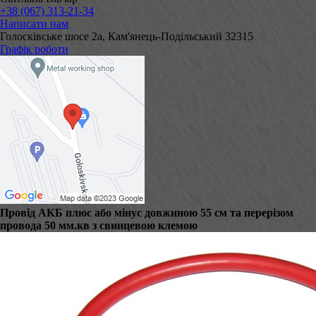
+38 (067) 313-21-34
Написати нам
Голосківське шосе 2а, Кам'янець-Подільський 32315
Графік роботи
Провід АКБ плюс або мінус довжиною 55 см та перерізом
провода 50 мм.кв з свинцевою клемою