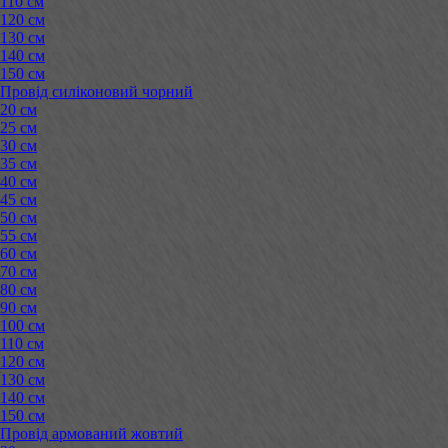
110 см
120 см
130 см
140 см
150 см
Провід силіконовий чорний
20 см
25 см
30 см
35 см
40 см
45 см
50 см
55 см
60 см
70 см
80 см
90 см
100 см
110 см
120 см
130 см
140 см
150 см
Провід армований жовтий