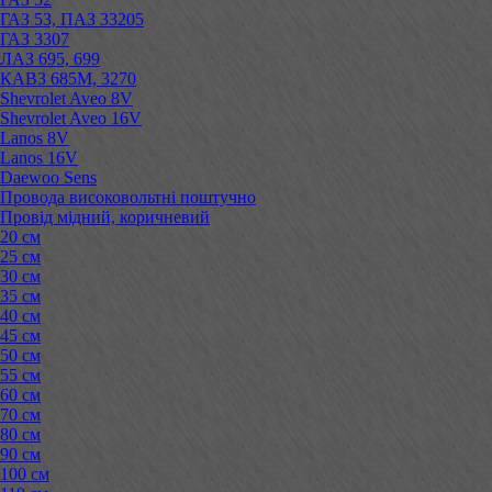
ГАЗ 53, ПАЗ 33205
ГАЗ 3307
ЛАЗ 695, 699
КАВЗ 685М, 3270
Shevrolet Aveo 8V
Shevrolet Aveo 16V
Lanos 8V
Lanos 16V
Daewoo Sens
Провода високовольтні поштучно
Провід мідний, коричневий
20 см
25 см
30 см
35 см
40 см
45 см
50 см
55 см
60 см
70 см
80 см
90 см
100 см