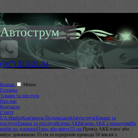
Автострум
(067) 313-21-34
Кошик
Меню
Головна
Товари та послуги
Про нас
Контакти
Статті
UA Market
Кам'янець-Подільський
Автострум
Товари та
послуги
Товари та послуги
Клема АКБ
Клема АКБ з проводом
На
вибір по довжині
Плюс або мінус
55 см.
Провід АКБ плюс або
мінус довжиною 55 см та перерізом провода 50 мм.кв з