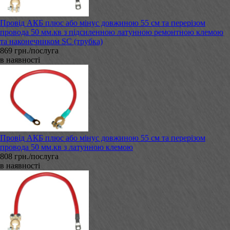
Провід АКБ плюс або мінус довжиною 55 см та перерізом
провода 50 мм.кв з підсиленною латунною ремонтною клемою
та наконечником SC (трубка)
869 грн./послуга
в наявності
Провід АКБ плюс або мінус довжиною 55 см та перерізом
провода 50 мм.кв з латунною клемою
808 грн./послуга
в наявності