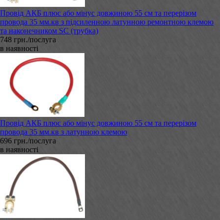
Провід АКБ плюс або мінус довжиною 55 см та перерізом
провода 35 мм.кв з підсиленною латунною ремонтною клемою
та наконечником SC (трубка)
748 грн./послуга
в наявності
Провід АКБ плюс або мінус довжиною 55 см та перерізом
провода 35 мм.кв з латунною клемою
696 грн./послуга
в наявності