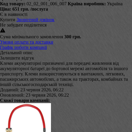
Код товару:
02_02_001_006_007
Країна виробник:
Україна
Ціна:
651 грн.
/послуга
Є в наявності
Купити
Зворотний дзвінок
Не забудьте поділитися
Сума мінімального замовлення
300 грн.
Умови оплати та доставки
Графік роботи компанії
Детальний опис
Залишити відгук
Клеми акумуляторні призначені для передачі живлення від
акумуляторної батареї до бортової мережі автомобіля та іншого
транспорту. Клеми використовуються в вантажних, легкових,
пасажирських автомобілях, а також на тракторах, комбайнах та
іншій сільськогосподарській техніці.
Доданий: 23 червня 2026, 06:22
Оновлений: 23 червня 2026, 06:22
Схожі товари компанії: