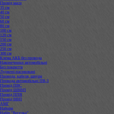
Провід маси
35 см
40 см
50 см
60 см
80 см
100 см
120 см
150 см
200 см
250 см
300 см
Клема АКБ без провода
Наконечники автомобільні
Без покриття
Луджені-пасивовані
Провода, кабеля, шнури
Провода автомобільні ПВ-3
Провід ПВС
Провід ШВВП
Провід ППВ
Провід ВВП
АМГ
Набори
Набір "Веселка"