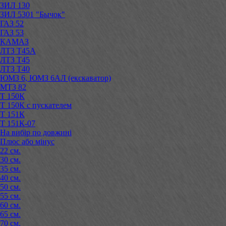
ЗИЛ 130
ЗИЛ 5301 "Бычок"
ГАЗ 52
ГАЗ 53
КАМАЗ
ЛТЗ Т45А
ЛТЗ Т45
ЛТЗ Т40
ЮМЗ 6, ЮМЗ 6АЛ (екскаватор)
МТЗ 82
Т 150К
Т 150К с пускателем
Т 151К
Т 151К-07
На вибір по довжині
Плюс або мінус
22 см.
30 см.
35 см.
40 см.
50 см.
55 см.
60 см.
65 см.
70 см.