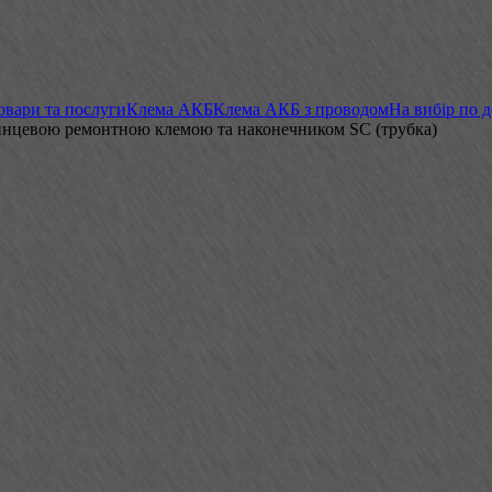
овари та послуги
Клема АКБ
Клема АКБ з проводом
На вибір по 
винцевою ремонтною клемою та наконечником SC (трубка)