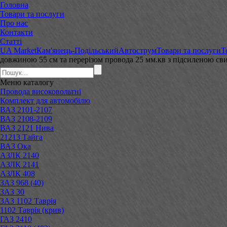
Головна
Товари та послуги
Про нас
Контакти
Статті
UA Market
Кам'янець-Подільський
Автострум
Товари та послуги
Т
довжиною 55 см та перерізом провода 25 мм.кв з підсиленою с
Меню
каталогу
Провода високовольтні
Комплект для автомобілю
ВАЗ 2101-2107
ВАЗ 2108-2109
ВАЗ 2121 Нива
21213 Тайга
ВАЗ Ока
АЗЛК 2140
АЗЛК 2141
АЗЛК 408
ЗАЗ 968 (40)
ЗАЗ 30
ЗАЗ 1102 Таврія
1102 Таврія (крив)
ГАЗ 2410