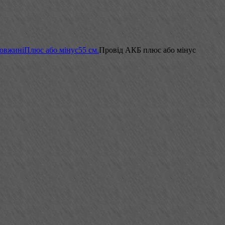
довжині
Плюс або мінус
55 см.
Провід АКБ плюс або мінус