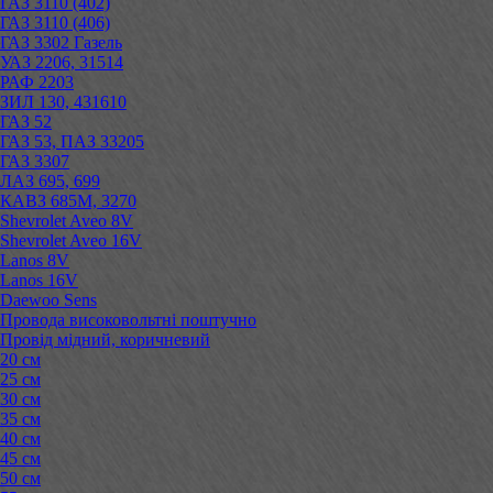
ГАЗ 3110 (402)
ГАЗ 3110 (406)
ГАЗ 3302 Газель
УАЗ 2206, 31514
РАФ 2203
ЗИЛ 130, 431610
ГАЗ 52
ГАЗ 53, ПАЗ 33205
ГАЗ 3307
ЛАЗ 695, 699
КАВЗ 685М, 3270
Shevrolet Aveo 8V
Shevrolet Aveo 16V
Lanos 8V
Lanos 16V
Daewoo Sens
Провода високовольтні поштучно
Провід мідний, коричневий
20 см
25 см
30 см
35 см
40 см
45 см
50 см