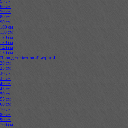
55 см
60 см
70 см
80 см
90 см
100 см
110 см
120 см
130 см
140 см
150 см
Провід силіконовий чорний
20 см
25 см
30 см
35 см
40 см
45 см
50 см
55 см
60 см
70 см
80 см
90 см
100 см