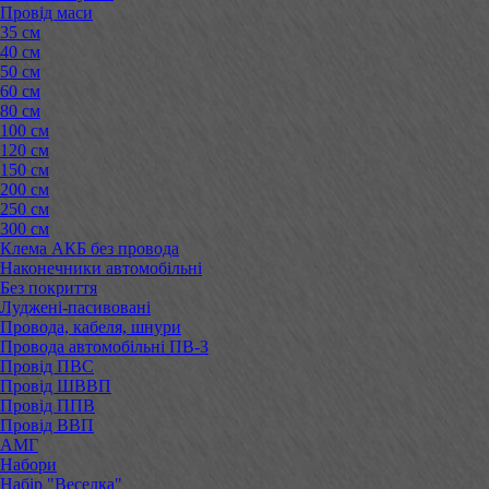
Провід маси
35 см
40 см
50 см
60 см
80 см
100 см
120 см
150 см
200 см
250 см
300 см
Клема АКБ без провода
Наконечники автомобільні
Без покриття
Луджені-пасивовані
Провода, кабеля, шнури
Провода автомобільні ПВ-3
Провід ПВС
Провід ШВВП
Провід ППВ
Провід ВВП
АМГ
Набори
Набір "Веселка"