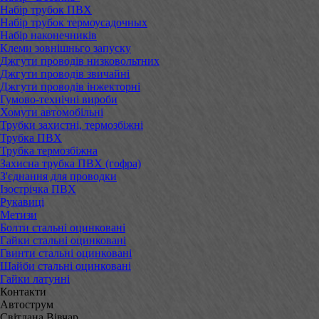
Набір трубок ПВХ
Набір трубок термоусадочных
Набір наконечників
Клеми зовнішньго запуску
Джгути проводів низковольтних
Джгути проводів звичайні
Джгути проводів інжекторні
Гумово-технічні вироби
Хомути автомобільні
Трубки захистні, термозбіжні
Трубка ПВХ
Трубка термозбіжна
Захисна трубка ПВХ (гофра)
З'єднання для проводки
Ізострічка ПВХ
Рукавиці
Метизи
Болти стальні оцинковані
Гайки стальні оцинковані
Гвинти стальні оцинковані
Шайби стальні оцинковані
Гайки латунні
Контакти
Автострум
Світлана Вівчар