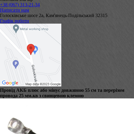
+38 (067) 313-21-34
Написати нам
Голосківське шосе 2а, Кам'янець-Подільський 32315
Графік роботи
Провід АКБ плюс або мінус довжиною 55 см та перерізом
провода 25 мм.кв з свинцевою клемою