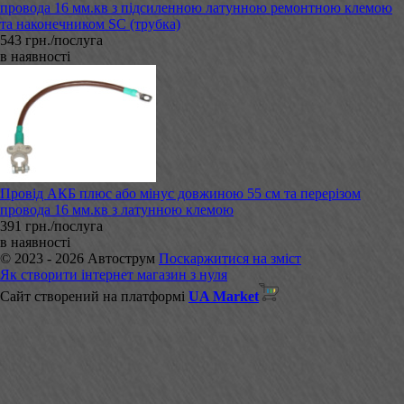
провода 16 мм.кв з підсиленною латунною ремонтною клемою
та наконечником SC (трубка)
543 грн./послуга
в наявності
Провід АКБ плюс або мінус довжиною 55 см та перерізом
провода 16 мм.кв з латунною клемою
391 грн./послуга
в наявності
© 2023 - 2026 Автострум
Поскаржитися на зміст
Як створити інтернет магазин з нуля
Сайт створений на платформі
UA Market