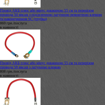
Провід АКБ плюс або мінус довжиною 55 см та перерізом
провода 50 мм.кв з підсиленною латунною ремонтною клемою
та наконечником SC (трубка)
869 грн./послуга
в наявності
Провід АКБ плюс або мінус довжиною 55 см та перерізом
провода 50 мм.кв з латунною клемою
808 грн./послуга
в наявності