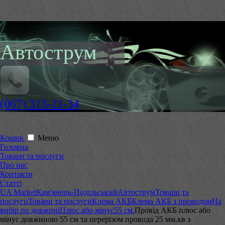
Автострум
(067) 313-21-34
Кошик
Меню
Головна
Товари та послуги
Про нас
Контакти
Статті
UA Market
Кам'янець-Подільський
Автострум
Товари та
послуги
Товари та послуги
Клема АКБ
Клема АКБ з проводом
На
вибір по довжині
Плюс або мінус
55 см.
Провід АКБ плюс або
мінус довжиною 55 см та перерізом провода 25 мм.кв з