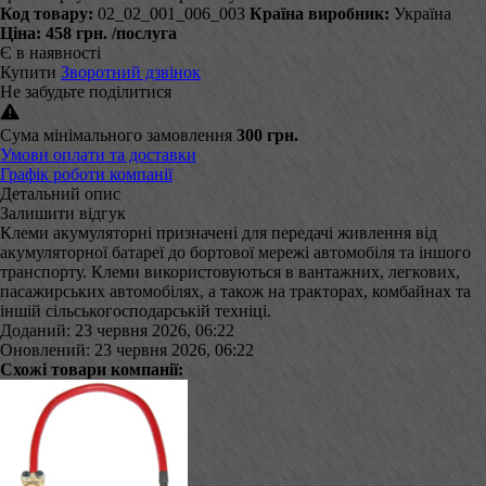
Код товару:
02_02_001_006_003
Країна виробник:
Україна
Ціна:
458 грн.
/послуга
Є в наявності
Купити
Зворотний дзвінок
Не забудьте поділитися
Сума мінімального замовлення
300 грн.
Умови оплати та доставки
Графік роботи компанії
Детальний опис
Залишити відгук
Клеми акумуляторні призначені для передачі живлення від
акумуляторної батареї до бортової мережі автомобіля та іншого
транспорту. Клеми використовуються в вантажних, легкових,
пасажирських автомобілях, а також на тракторах, комбайнах та
іншій сільськогосподарській техніці.
Доданий: 23 червня 2026, 06:22
Оновлений: 23 червня 2026, 06:22
Схожі товари компанії: