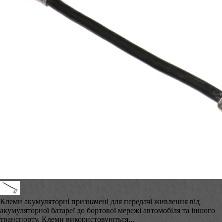
Клеми акумуляторні призначені для передачі живлення від
акумуляторної батареї до бортової мережі автомобіля та іншого
транспорту. Клеми використовуються...