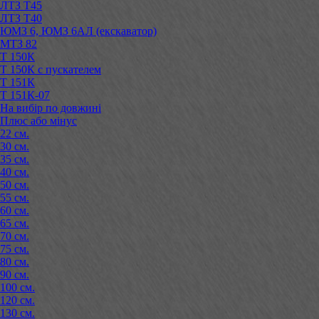
ЛТЗ Т45
ЛТЗ Т40
ЮМЗ 6, ЮМЗ 6АЛ (екскаватор)
МТЗ 82
Т 150К
Т 150К с пускателем
Т 151К
Т 151К-07
На вибір по довжині
Плюс або мінус
22 см.
30 см.
35 см.
40 см.
50 см.
55 см.
60 см.
65 см.
70 см.
75 см.
80 см.
90 см.
100 см.
120 см.
130 см.