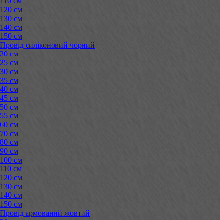
110 см
120 см
130 см
140 см
150 см
Провід силіконовий чорний
20 см
25 см
30 см
35 см
40 см
45 см
50 см
55 см
60 см
70 см
80 см
90 см
100 см
110 см
120 см
130 см
140 см
150 см
Провід армований жовтий