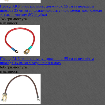
Провід АКБ плюс або мінус довжиною 55 см та перерізом
провода 35 мм.кв з підсиленною латунною ремонтною клемою
та наконечником SC (трубка)
748 грн./послуга
в наявності
Провід АКБ плюс або мінус довжиною 55 см та перерізом
провода 35 мм.кв з латунною клемою
696 грн./послуга
в наявності