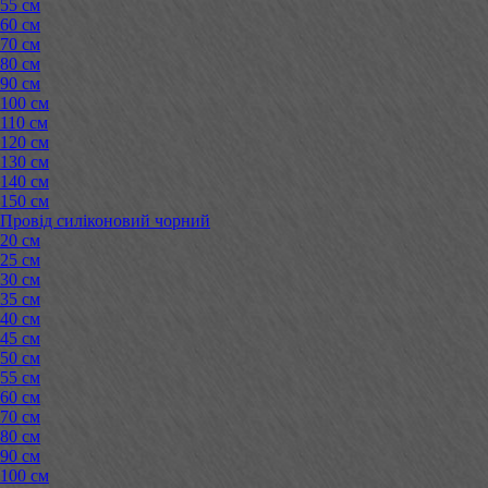
55 см
60 см
70 см
80 см
90 см
100 см
110 см
120 см
130 см
140 см
150 см
Провід силіконовий чорний
20 см
25 см
30 см
35 см
40 см
45 см
50 см
55 см
60 см
70 см
80 см
90 см
100 см