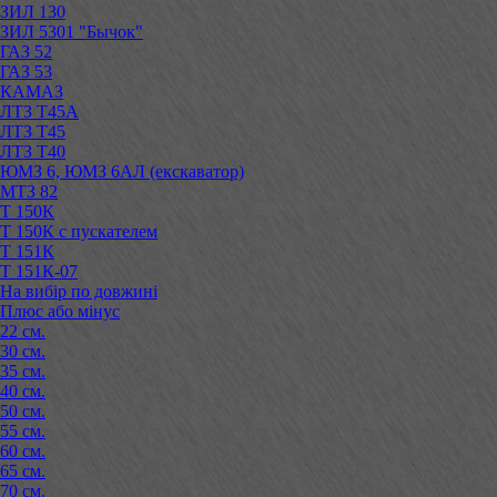
ЗИЛ 130
ЗИЛ 5301 "Бычок"
ГАЗ 52
ГАЗ 53
КАМАЗ
ЛТЗ Т45А
ЛТЗ Т45
ЛТЗ Т40
ЮМЗ 6, ЮМЗ 6АЛ (екскаватор)
МТЗ 82
Т 150К
Т 150К с пускателем
Т 151К
Т 151К-07
На вибір по довжині
Плюс або мінус
22 см.
30 см.
35 см.
40 см.
50 см.
55 см.
60 см.
65 см.
70 см.