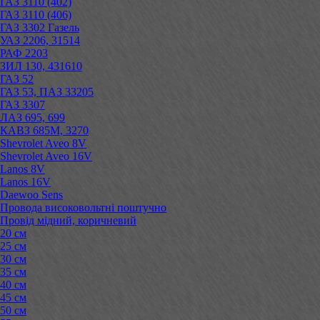
ГАЗ 3110 (402)
ГАЗ 3110 (406)
ГАЗ 3302 Газель
УАЗ 2206, 31514
РАФ 2203
ЗИЛ 130, 431610
ГАЗ 52
ГАЗ 53, ПАЗ 33205
ГАЗ 3307
ЛАЗ 695, 699
КАВЗ 685М, 3270
Shevrolet Aveo 8V
Shevrolet Aveo 16V
Lanos 8V
Lanos 16V
Daewoo Sens
Провода високовольтні поштучно
Провід мідний, коричневий
20 см
25 см
30 см
35 см
40 см
45 см
50 см