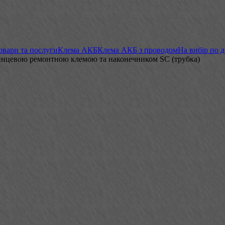
овари та послуги
Клема АКБ
Клема АКБ з проводом
На вибір по 
винцевою ремонтною клемою та наконечником SC (трубка)