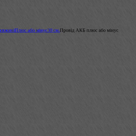
довжині
Плюс або мінус
30 см.
Провід АКБ плюс або мінус