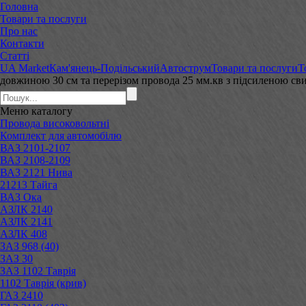
Головна
Товари та послуги
Про нас
Контакти
Статті
UA Market
Кам'янець-Подільський
Автострум
Товари та послуги
Т
довжиною 30 см та перерізом провода 25 мм.кв з підсиленою с
Меню
каталогу
Провода високовольтні
Комплект для автомобілю
ВАЗ 2101-2107
ВАЗ 2108-2109
ВАЗ 2121 Нива
21213 Тайга
ВАЗ Ока
АЗЛК 2140
АЗЛК 2141
АЗЛК 408
ЗАЗ 968 (40)
ЗАЗ 30
ЗАЗ 1102 Таврія
1102 Таврія (крив)
ГАЗ 2410