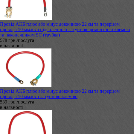
Провід АКБ плюс або мінус довжиною 22 см та перерізом
провода 50 мм.кв з підсиленною латунною ремонтною клемою
та наконечником SC (трубка)
578 грн./послуга
в наявності
Провід АКБ плюс або мінус довжиною 22 см та перерізом
провода 50 мм.кв з латунною клемою
539 грн./послуга
в наявності