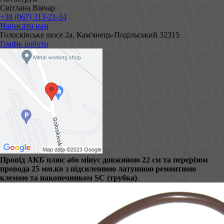
Світлана Вівчар
+38 (067) 313-21-34
Написати нам
Голосківське шосе 2а, Кам'янець-Подільський 32315
Графік роботи
Провід АКБ плюс або мінус довжиною 22 см та перерізом
провода 25 мм.кв з підсиленною латунною ремонтною
клемою та наконечником SC (трубка)