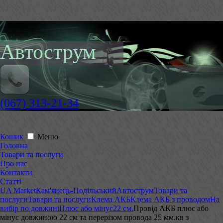
Автострум
(067) 313-21-34
Кошик
Меню
Головна
Товари та послуги
Про нас
Контакти
Статті
UA Market
Кам'янець-Подільський
Автострум
Товари та
послуги
Товари та послуги
Клема АКБ
Клема АКБ з проводом
На
вибір по довжині
Плюс або мінус
22 см.
Провід АКБ плюс або
мінус довжиною 22 см та перерізом провода 25 мм.кв з