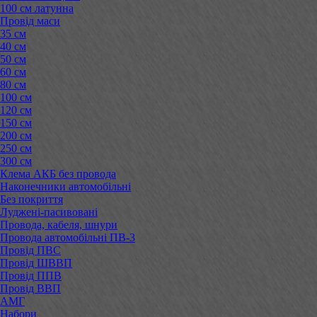
100 см латунна
Провід маси
35 см
40 см
50 см
60 см
80 см
100 см
120 см
150 см
200 см
250 см
300 см
Клема АКБ без провода
Наконечники автомобільні
Без покриття
Луджені-пасивовані
Провода, кабеля, шнури
Провода автомобільні ПВ-3
Провід ПВС
Провід ШВВП
Провід ППВ
Провід ВВП
АМГ
Набори