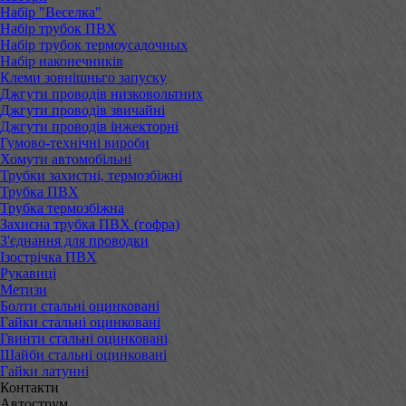
Набір "Веселка"
Набір трубок ПВХ
Набір трубок термоусадочных
Набір наконечників
Клеми зовнішньго запуску
Джгути проводів низковольтних
Джгути проводів звичайні
Джгути проводів інжекторні
Гумово-технічні вироби
Хомути автомобільні
Трубки захистні, термозбіжні
Трубка ПВХ
Трубка термозбіжна
Захисна трубка ПВХ (гофра)
З'єднання для проводки
Ізострічка ПВХ
Рукавиці
Метизи
Болти стальні оцинковані
Гайки стальні оцинковані
Гвинти стальні оцинковані
Шайби стальні оцинковані
Гайки латунні
Контакти
Автострум