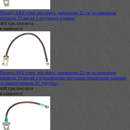
Провід АКБ плюс або мінус довжиною 22 см та перерізом
провода 25 мм.кв з латунною клемою
461 грн./послуга
в наявності
Провід АКБ плюс або мінус довжиною 22 см та перерізом
провода 16 мм.кв з підсиленною латунною ремонтною клемою
та наконечником SC (трубка)
448 грн./послуга
в наявності