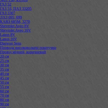
ГАЗ 52
ГАЗ 53, ПАЗ 33205
ГАЗ 3307
ЛАЗ 695, 699
КАВЗ 685М, 3270
Shevrolet Aveo 8V
Shevrolet Aveo 16V
Lanos 8V
Lanos 16V
Daewoo Sens
Провода високовольтні поштучно
Провід мідний, коричневий
20 см
25 см
30 см
35 см
40 см
45 см
50 см
55 см
60 см
70 см
80 см
90 см