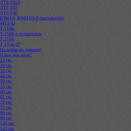
ЛТЗ Т45А
ЛТЗ Т45
ЛТЗ Т40
ЮМЗ 6, ЮМЗ 6АЛ (екскаватор)
МТЗ 82
Т 150К
Т 150К с пускателем
Т 151К
Т 151К-07
На вибір по довжині
Плюс або мінус
22 см.
30 см.
35 см.
40 см.
50 см.
55 см.
60 см.
65 см.
70 см.
75 см.
80 см.
90 см.
100 см.
120 см.