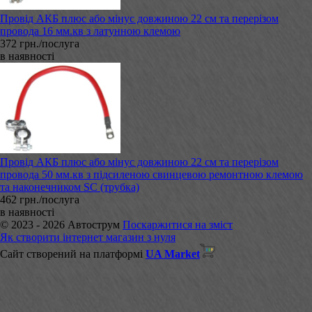
Провід АКБ плюс або мінус довжиною 22 см та перерізом
провода 16 мм.кв з латунною клемою
372 грн./послуга
в наявності
Провід АКБ плюс або мінус довжиною 22 см та перерізом
провода 50 мм.кв з підсиленою свинцевою ремонтною клемою
та наконечником SC (трубка)
462 грн./послуга
в наявності
© 2023 - 2026 Автострум
Поскаржитися на зміст
Як створити інтернет магазин з нуля
Сайт створений на платформі
UA Market