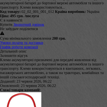
акумуляторної батареї до бортової мережі автомобіля та іншого
транспорту. Клеми використовуються...
Код товару:
02_02_001_001_012
Країна виробник:
Україна
Ціна:
495 грн.
/послуга
Є в наявності
Купити
Зворотний дзвінок
Не забудьте поділитися
Сума мінімального замовлення
200 грн.
Умови оплати та доставки
Графік роботи компанії
Детальний опис
Залишити відгук
Клеми акумуляторні призначені для передачі живлення від
акумуляторної батареї до бортової мережі автомобіля та іншого
транспорту. Клеми використовуються в вантажних, легкових,
пасажирських автомобілях, а також на тракторах, комбайнах та
іншій сільськогосподарській техніці.
Доданий: 23 червня 2026, 06:22
Оновлений: 23 червня 2026, 06:22
Схожі товари компанії: