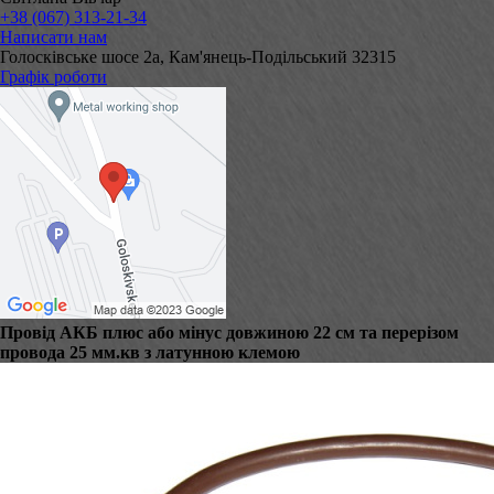
+38 (067) 313-21-34
Написати нам
Голосківське шосе 2а, Кам'янець-Подільський 32315
Графік роботи
Провід АКБ плюс або мінус довжиною 22 см та перерізом
провода 25 мм.кв з латунною клемою