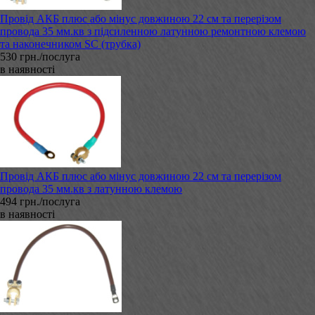
Провід АКБ плюс або мінус довжиною 22 см та перерізом
провода 35 мм.кв з підсиленною латунною ремонтною клемою
та наконечником SC (трубка)
530 грн./послуга
в наявності
Провід АКБ плюс або мінус довжиною 22 см та перерізом
провода 35 мм.кв з латунною клемою
494 грн./послуга
в наявності