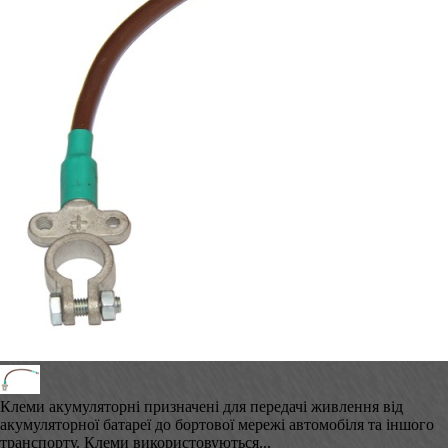
Клеми акумуляторні призначені для передачі живлення від
акумуляторної батареї до бортової мережі автомобіля та іншого
транспорту. Клеми використовуються...