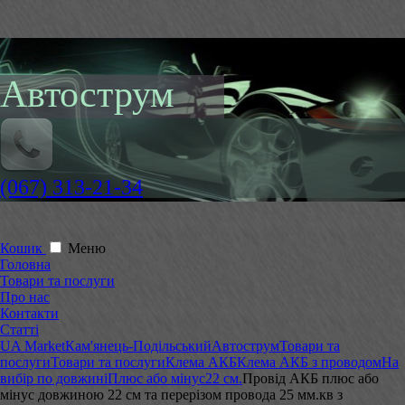
Автострум
(067) 313-21-34
Кошик
Меню
Головна
Товари та послуги
Про нас
Контакти
Статті
UA Market
Кам'янець-Подільський
Автострум
Товари та
послуги
Товари та послуги
Клема АКБ
Клема АКБ з проводом
На
вибір по довжині
Плюс або мінус
22 см.
Провід АКБ плюс або
мінус довжиною 22 см та перерізом провода 25 мм.кв з