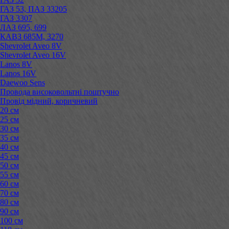
ГАЗ 53, ПАЗ 33205
ГАЗ 3307
ЛАЗ 695, 699
КАВЗ 685М, 3270
Shevrolet Aveo 8V
Shevrolet Aveo 16V
Lanos 8V
Lanos 16V
Daewoo Sens
Провода високовольтні поштучно
Провід мідний, коричневий
20 см
25 см
30 см
35 см
40 см
45 см
50 см
55 см
60 см
70 см
80 см
90 см
100 см