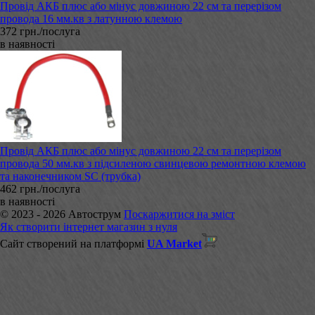
Провід АКБ плюс або мінус довжиною 22 см та перерізом
провода 16 мм.кв з латунною клемою
372 грн./послуга
в наявності
Провід АКБ плюс або мінус довжиною 22 см та перерізом
провода 50 мм.кв з підсиленою свинцевою ремонтною клемою
та наконечником SC (трубка)
462 грн./послуга
в наявності
© 2023 - 2026 Автострум
Поскаржитися на зміст
Як створити інтернет магазин з нуля
Сайт створений на платформі
UA Market