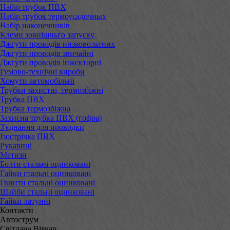
Набір трубок ПВХ
Набір трубок термоусадочных
Набір наконечників
Клеми зовнішньго запуску
Джгути проводів низковольтних
Джгути проводів звичайні
Джгути проводів інжекторні
Гумово-технічні вироби
Хомути автомобільні
Трубки захистні, термозбіжні
Трубка ПВХ
Трубка термозбіжна
Захисна трубка ПВХ (гофра)
З'єднання для проводки
Ізострічка ПВХ
Рукавиці
Метизи
Болти стальні оцинковані
Гайки стальні оцинковані
Гвинти стальні оцинковані
Шайби стальні оцинковані
Гайки латунні
Контакти
Автострум
Світлана Вівчар