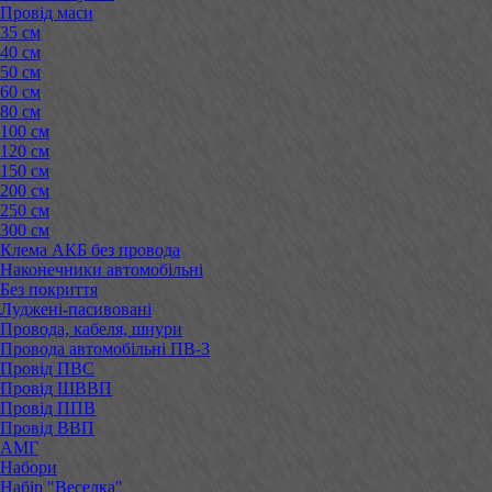
Провід маси
35 см
40 см
50 см
60 см
80 см
100 см
120 см
150 см
200 см
250 см
300 см
Клема АКБ без провода
Наконечники автомобільні
Без покриття
Луджені-пасивовані
Провода, кабеля, шнури
Провода автомобільні ПВ-3
Провід ПВС
Провід ШВВП
Провід ППВ
Провід ВВП
АМГ
Набори
Набір "Веселка"