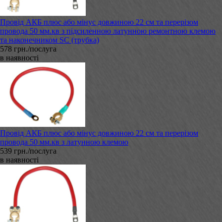
Провід АКБ плюс або мінус довжиною 22 см та перерізом
провода 50 мм.кв з підсиленною латунною ремонтною клемою
та наконечником SC (трубка)
578 грн./послуга
в наявності
Провід АКБ плюс або мінус довжиною 22 см та перерізом
провода 50 мм.кв з латунною клемою
539 грн./послуга
в наявності