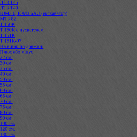
ЛТЗ Т45
ЛТЗ Т40
ЮМЗ 6, ЮМЗ 6АЛ (екскаватор)
МТЗ 82
Т 150К
Т 150К с пускателем
Т 151К
Т 151К-07
На вибір по довжині
Плюс або мінус
22 см.
30 см.
35 см.
40 см.
50 см.
55 см.
60 см.
65 см.
70 см.
75 см.
80 см.
90 см.
100 см.
120 см.
130 см.