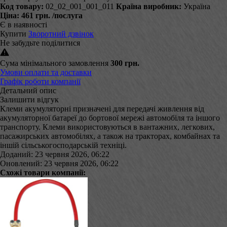
Код товару:
02_02_001_001_011
Країна виробник:
Україна
Ціна:
461 грн.
/послуга
Є в наявності
Купити
Зворотний дзвінок
Не забудьте поділитися
Сума мінімального замовлення
300 грн.
Умови оплати та доставки
Графік роботи компанії
Детальний опис
Залишити відгук
Клеми акумуляторні призначені для передачі живлення від
акумуляторної батареї до бортової мережі автомобіля та іншого
транспорту. Клеми використовуються в вантажних, легкових,
пасажирських автомобілях, а також на тракторах, комбайнах та
іншій сільськогосподарській техніці.
Доданий: 23 червня 2026, 06:22
Оновлений: 23 червня 2026, 06:22
Схожі товари компанії: