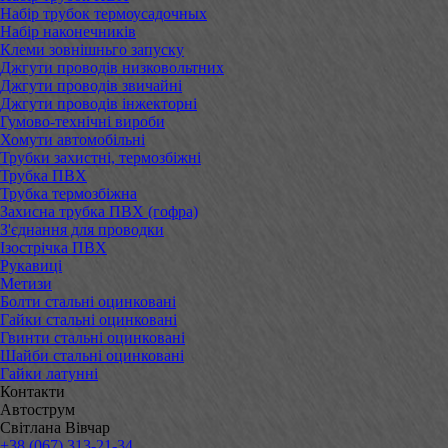
Набір трубок термоусадочных
Набір наконечників
Клеми зовнішньго запуску
Джгути проводів низковольтних
Джгути проводів звичайні
Джгути проводів інжекторні
Гумово-технічні вироби
Хомути автомобільні
Трубки захистні, термозбіжні
Трубка ПВХ
Трубка термозбіжна
Захисна трубка ПВХ (гофра)
З'єднання для проводки
Ізострічка ПВХ
Рукавиці
Метизи
Болти стальні оцинковані
Гайки стальні оцинковані
Гвинти стальні оцинковані
Шайби стальні оцинковані
Гайки латунні
Контакти
Автострум
Світлана Вівчар
+38 (067) 313-21-34