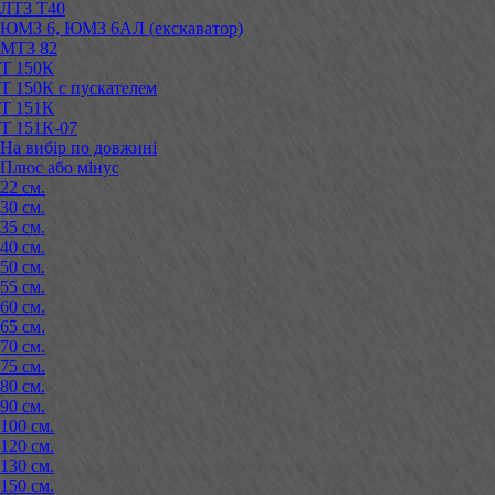
ЛТЗ Т40
ЮМЗ 6, ЮМЗ 6АЛ (екскаватор)
МТЗ 82
Т 150К
Т 150К с пускателем
Т 151К
Т 151К-07
На вибір по довжині
Плюс або мінус
22 см.
30 см.
35 см.
40 см.
50 см.
55 см.
60 см.
65 см.
70 см.
75 см.
80 см.
90 см.
100 см.
120 см.
130 см.
150 см.