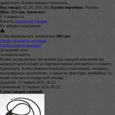
транспорту. Клеми використовуються...
Код товару:
02_01_016_002
Країна виробник:
Україна
Ціна:
233 грн.
/комплект
Є в наявності
Купити
Зворотний дзвінок
Не забудьте поділитися
Сума мінімального замовлення
300 грн.
Умови оплати та доставки
Графік роботи компанії
Детальний опис
Залишити відгук
Клеми акумуляторні призначені для передачі живлення від
акумуляторної батареї до бортової мережі автомобіля та іншого
транспорту. Клеми використовуються в вантажних, легкових,
пасажирських автомобілях, а також на тракторах, комбайнах та
іншій сільськогосподарській техніці.
Доданий: 23 червня 2026, 06:22
Оновлений: 23 червня 2026, 06:22
Схожі товари компанії: