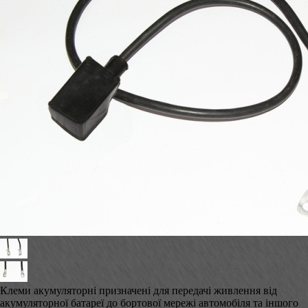
Клеми акумуляторні призначені для передачі живлення від
акумуляторної батареї до бортової мережі автомобіля та іншого