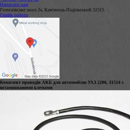
Написати нам
Голосківське шосе 2а, Кам'янець-Подільський 32315
Графік роботи
Комплект проводів АКБ для автомобілю УАЗ 2206, 31514 з
штампованими клемами