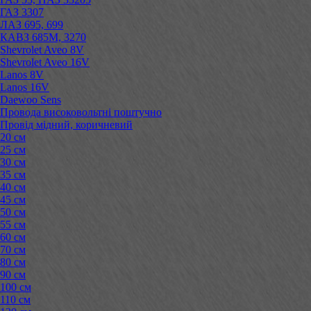
ГАЗ 3307
ЛАЗ 695, 699
КАВЗ 685М, 3270
Shevrolet Aveo 8V
Shevrolet Aveo 16V
Lanos 8V
Lanos 16V
Daewoo Sens
Провода високовольтні поштучно
Провід мідний, коричневий
20 см
25 см
30 см
35 см
40 см
45 см
50 см
55 см
60 см
70 см
80 см
90 см
100 см
110 см