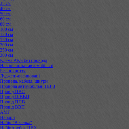
35 см
40 см
50 см
60 см
80 см
100 см
120 см
150 см
200 см
250 см
300 см
Клема АКБ без провода
Наконечники автомобільні
Без покриття
Луджені-пасивовані
Провода, кабеля, шнури
Провода автомобільні ПВ-3
Провід ПВС
Провід ШВВП
Провід ППВ
Провід ВВП
АМГ
Набори
Набір "Веселка"
Набір трубок ПВХ