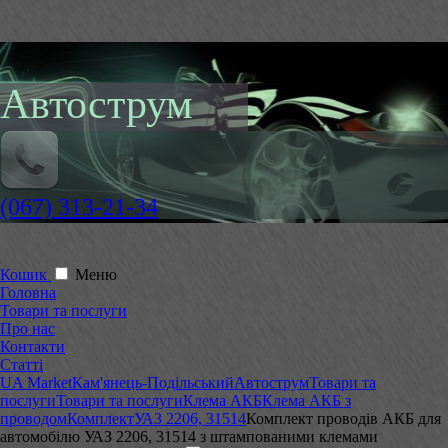
Автострум
(067) 313-21-34
Кошик
Меню
Головна
Товари та послуги
Про нас
Контакти
Статті
UA Market
Кам'янець-Подільський
Автострум
Товари та
послуги
Товари та послуги
Клема АКБ
Клема АКБ з
проводом
Комплект
УАЗ 2206, 31514
Комплект проводів АКБ для
автомобілю УАЗ 2206, 31514 з штампованими клемами