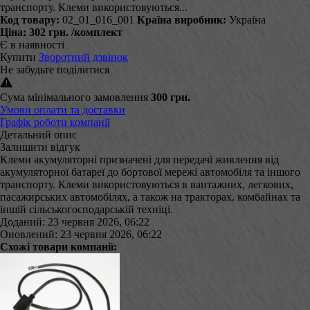
транспорту. Клеми використовуються...
Код товару:
02_01_016_001
Країна виробник:
Україна
Ціна:
302 грн.
/комплект
Є в наявності
Купити
Зворотний дзвінок
Не забудьте поділитися
Сума мінімального замовлення
300 грн.
Умови оплати та доставки
Графік роботи компанії
Детальний опис
Залишити відгук
Клеми акумуляторні призначені для передачі живлення від
акумуляторної батареї до бортової мережі автомобіля та іншого
транспорту. Клеми використовуються в вантажних, легкових,
пасажирських автомобілях, а також на тракторах, комбайнах та
іншій сільськогосподарській техніці.
Доданий: 23 червня 2026, 06:22
Оновлений: 23 червня 2026, 06:22
Схожі товари компанії: