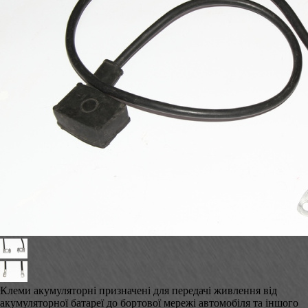
Клеми акумуляторні призначені для передачі живлення від
акумуляторної батареї до бортової мережі автомобіля та іншого