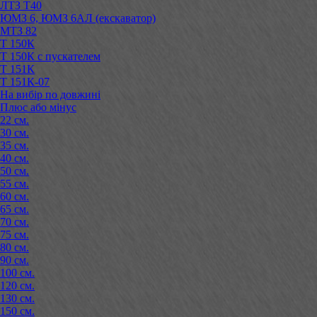
ЛТЗ Т40
ЮМЗ 6, ЮМЗ 6АЛ (екскаватор)
МТЗ 82
Т 150К
Т 150К с пускателем
Т 151К
Т 151К-07
На вибір по довжині
Плюс або мінус
22 см.
30 см.
35 см.
40 см.
50 см.
55 см.
60 см.
65 см.
70 см.
75 см.
80 см.
90 см.
100 см.
120 см.
130 см.
150 см.