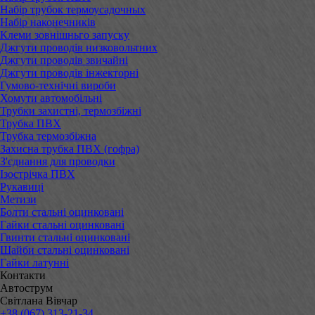
Набір трубок термоусадочных
Набір наконечників
Клеми зовнішньго запуску
Джгути проводів низковольтних
Джгути проводів звичайні
Джгути проводів інжекторні
Гумово-технічні вироби
Хомути автомобільні
Трубки захистні, термозбіжні
Трубка ПВХ
Трубка термозбіжна
Захисна трубка ПВХ (гофра)
З'єднання для проводки
Ізострічка ПВХ
Рукавиці
Метизи
Болти стальні оцинковані
Гайки стальні оцинковані
Гвинти стальні оцинковані
Шайби стальні оцинковані
Гайки латунні
Контакти
Автострум
Світлана Вівчар
+38 (067) 313-21-34