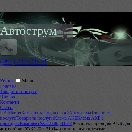
Автострум
(067) 313-21-34
Кошик
Меню
Головна
Товари та послуги
Про нас
Контакти
Статті
UA Market
Кам'янець-Подільський
Автострум
Товари та
послуги
Товари та послуги
Клема АКБ
Клема АКБ з
проводом
Комплект
УАЗ 2206, 31514
Комплект проводів АКБ для
автомобілю УАЗ 2206, 31514 з свинцевими клемами