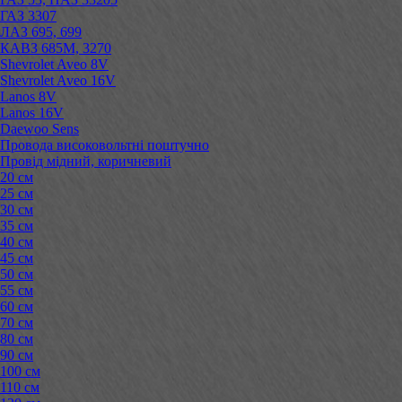
ГАЗ 3307
ЛАЗ 695, 699
КАВЗ 685М, 3270
Shevrolet Aveo 8V
Shevrolet Aveo 16V
Lanos 8V
Lanos 16V
Daewoo Sens
Провода високовольтні поштучно
Провід мідний, коричневий
20 см
25 см
30 см
35 см
40 см
45 см
50 см
55 см
60 см
70 см
80 см
90 см
100 см
110 см