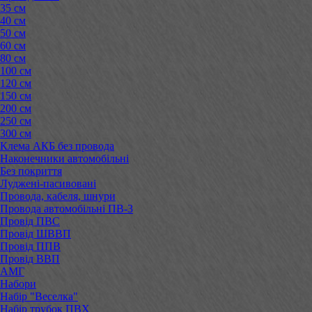
35 см
40 см
50 см
60 см
80 см
100 см
120 см
150 см
200 см
250 см
300 см
Клема АКБ без провода
Наконечники автомобільні
Без покриття
Луджені-пасивовані
Провода, кабеля, шнури
Провода автомобільні ПВ-3
Провід ПВС
Провід ШВВП
Провід ППВ
Провід ВВП
АМГ
Набори
Набір "Веселка"
Набір трубок ПВХ