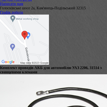
Написати нам
Голосківське шосе 2а, Кам'янець-Подільський 32315
Графік роботи
Комплект проводів АКБ для автомобілю УАЗ 2206, 31514 з
свинцевими клемами