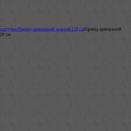
поштучно
Провід армований жовтий
120 см
Провід армований
20 см