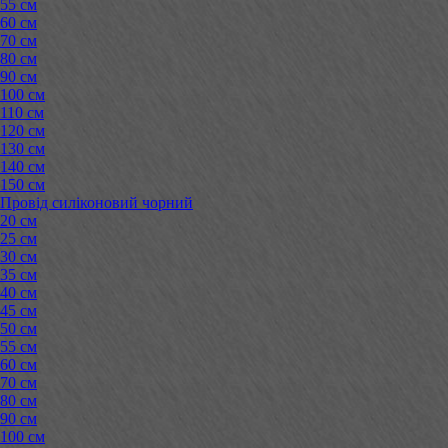
55 см
60 см
70 см
80 см
90 см
100 см
110 см
120 см
130 см
140 см
150 см
Провід силіконовий чорний
20 см
25 см
30 см
35 см
40 см
45 см
50 см
55 см
60 см
70 см
80 см
90 см
100 см