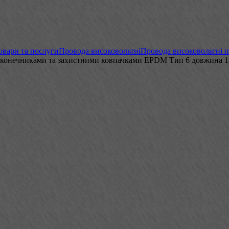
овари та послуги
Провода високовольтні
Провода високовольтні 
 наконечниками та захистними ковпачками EPDM Тип 6 довжина 1