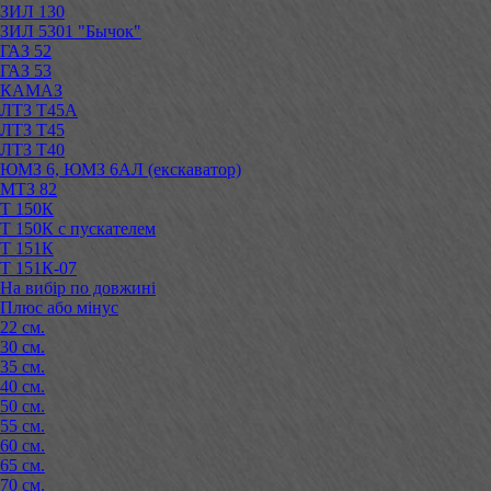
ЗИЛ 130
ЗИЛ 5301 "Бычок"
ГАЗ 52
ГАЗ 53
КАМАЗ
ЛТЗ Т45А
ЛТЗ Т45
ЛТЗ Т40
ЮМЗ 6, ЮМЗ 6АЛ (екскаватор)
МТЗ 82
Т 150К
Т 150К с пускателем
Т 151К
Т 151К-07
На вибір по довжині
Плюс або мінус
22 см.
30 см.
35 см.
40 см.
50 см.
55 см.
60 см.
65 см.
70 см.