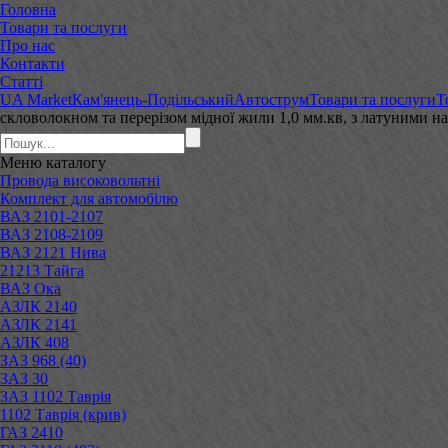
Головна
Товари та послуги
Про нас
Контакти
Статті
UA Market
Кам'янець-Подільський
Автострум
Товари та послуги
Т
скловолокном та перерізом мідної жили 1,0 мм.кв, з латуними
Меню
каталогу
Провода високовольтні
Комплект для автомобілю
ВАЗ 2101-2107
ВАЗ 2108-2109
ВАЗ 2121 Нива
21213 Тайга
ВАЗ Ока
АЗЛК 2140
АЗЛК 2141
АЗЛК 408
ЗАЗ 968 (40)
ЗАЗ 30
ЗАЗ 1102 Таврія
1102 Таврія (крив)
ГАЗ 2410