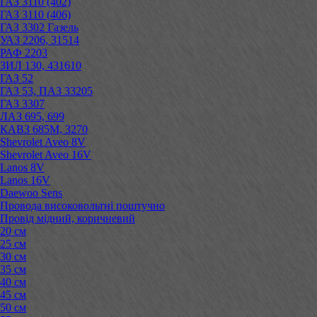
ГАЗ 3110 (402)
ГАЗ 3110 (406)
ГАЗ 3302 Газель
УАЗ 2206, 31514
РАФ 2203
ЗИЛ 130, 431610
ГАЗ 52
ГАЗ 53, ПАЗ 33205
ГАЗ 3307
ЛАЗ 695, 699
КАВЗ 685М, 3270
Shevrolet Aveo 8V
Shevrolet Aveo 16V
Lanos 8V
Lanos 16V
Daewoo Sens
Провода високовольтні поштучно
Провід мідний, коричневий
20 см
25 см
30 см
35 см
40 см
45 см
50 см