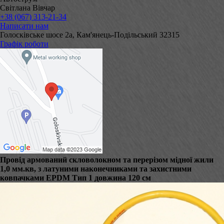
Світлана Вівчар
+38 (067) 313-21-34
Написати нам
Голосківське шосе 2а, Кам'янець-Подільський 32315
Графік роботи
Провід армований скловолокном та перерізом мідної жили
1,0 мм.кв, з латуними наконечниками та захистними
ковпачками EPDM Тип 1 довжина 120 см