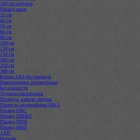
100 см латунна
Провід маси
35 см
40 см
50 см
60 см
80 см
100 см
120 см
150 см
200 см
250 см
300 см
Клема АКБ без провода
Наконечники автомобільні
Без покриття
Луджені-пасивовані
Провода, кабеля, шнури
Провода автомобільні ПВ-3
Провід ПВС
Провід ШВВП
Провід ППВ
Провід ВВП
АМГ
Набори