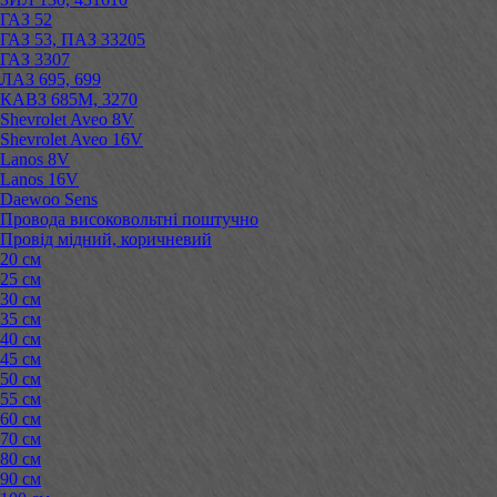
ГАЗ 52
ГАЗ 53, ПАЗ 33205
ГАЗ 3307
ЛАЗ 695, 699
КАВЗ 685М, 3270
Shevrolet Aveo 8V
Shevrolet Aveo 16V
Lanos 8V
Lanos 16V
Daewoo Sens
Провода високовольтні поштучно
Провід мідний, коричневий
20 см
25 см
30 см
35 см
40 см
45 см
50 см
55 см
60 см
70 см
80 см
90 см