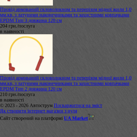
Провід армований скловолокном та перерізом мідної жили 1,0
мм.кв, з латуними наконечниками та захистними ковпачками
EPDM Тип 3 довжина 120 см
204 грн./послуга
в наявності
Провід армований скловолокном та перерізом мідної жили 1,0
мм.кв, з латуними наконечниками та захистними ковпачками
EPDM Тип 2 довжина 120 см
210 грн./послуга
в наявності
© 2023 - 2026 Автострум
Поскаржитися на зміст
Як створити інтернет магазин з нуля
Сайт створений на платформі
UA Market