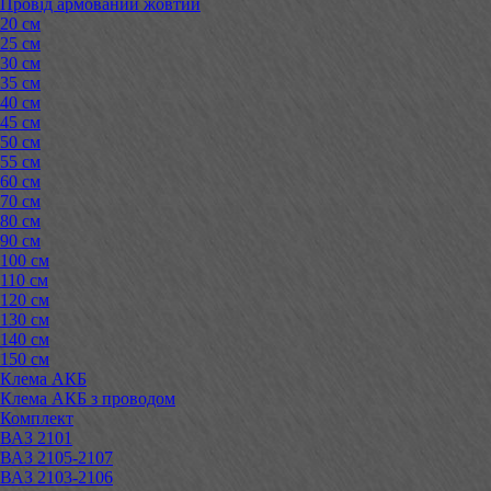
Провід армований жовтий
20 см
25 см
30 см
35 см
40 см
45 см
50 см
55 см
60 см
70 см
80 см
90 см
100 см
110 см
120 см
130 см
140 см
150 см
Клема АКБ
Клема АКБ з проводом
Комплект
ВАЗ 2101
ВАЗ 2105-2107
ВАЗ 2103-2106