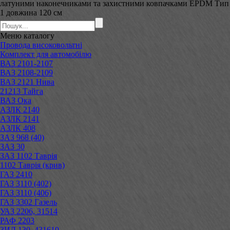
латуними наконечниками та захистними ковпачками EPDM Тип
1 довжина 120 см
Меню
каталогу
Провода високовольтні
Комплект для автомобілю
ВАЗ 2101-2107
ВАЗ 2108-2109
ВАЗ 2121 Нива
21213 Тайга
ВАЗ Ока
АЗЛК 2140
АЗЛК 2141
АЗЛК 408
ЗАЗ 968 (40)
ЗАЗ 30
ЗАЗ 1102 Таврія
1102 Таврія (крив)
ГАЗ 2410
ГАЗ 3110 (402)
ГАЗ 3110 (406)
ГАЗ 3302 Газель
УАЗ 2206, 31514
РАФ 2203
ЗИЛ 130, 431610