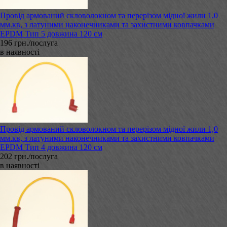
Провід армований скловолокном та перерізом мідної жили 1,0
мм.кв, з латуними наконечниками та захистними ковпачками
EPDM Тип 5 довжина 120 см
196 грн./послуга
в наявності
Провід армований скловолокном та перерізом мідної жили 1,0
мм.кв, з латуними наконечниками та захистними ковпачками
EPDM Тип 4 довжина 120 см
202 грн./послуга
в наявності