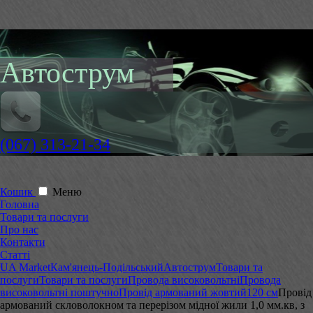
Автострум
(067) 313-21-34
Кошик
Меню
Головна
Товари та послуги
Про нас
Контакти
Статті
UA Market
Кам'янець-Подільський
Автострум
Товари та
послуги
Товари та послуги
Провода високовольтні
Провода
високовольтні поштучно
Провід армований жовтий
120 см
Провід
армований скловолокном та перерізом мідної жили 1,0 мм.кв, з