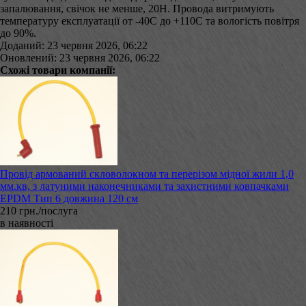
запалювання, свічок не менше, 20Н. Провода витримують
температуру експлуатації от -40С до +110С та вологість повітря
до 90%.
Доданий: 23 червня 2026, 06:22
Оновлений: 23 червня 2026, 06:22
Схожі товари компанії:
Провід армований скловолокном та перерізом мідної жили 1,0
мм.кв, з латуними наконечниками та захистними ковпачками
EPDM Тип 6 довжина 120 см
210 грн./послуга
в наявності