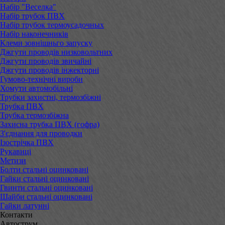
Набір "Веселка"
Набір трубок ПВХ
Набір трубок термоусадочных
Набір наконечників
Клеми зовнішньго запуску
Джгути проводів низковольтних
Джгути проводів звичайні
Джгути проводів інжекторні
Гумово-технічні вироби
Хомути автомобільні
Трубки захистні, термозбіжні
Трубка ПВХ
Трубка термозбіжна
Захисна трубка ПВХ (гофра)
З'єднання для проводки
Ізострічка ПВХ
Рукавиці
Метизи
Болти стальні оцинковані
Гайки стальні оцинковані
Гвинти стальні оцинковані
Шайби стальні оцинковані
Гайки латунні
Контакти
Автострум