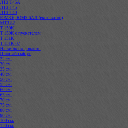
ЛТЗ Т45А
ЛТЗ Т45
ЛТЗ Т40
ЮМЗ 6, ЮМЗ 6АЛ (екскаватор)
МТЗ 82
Т 150К
Т 150К с пускателем
Т 151К
Т 151К-07
На вибір по довжині
Плюс або мінус
22 см.
30 см.
35 см.
40 см.
50 см.
55 см.
60 см.
65 см.
70 см.
75 см.
80 см.
90 см.
100 см.
120 см.