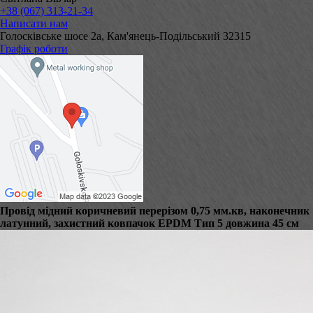
+38 (067) 313-21-34
Написати нам
Голосківське шосе 2а, Кам'янець-Подільський 32315
Графік роботи
Провід мідний коричневий перерізом 0,75 мм.кв, наконечник
латунний, захистний ковпачок EPDM Тип 5 довжина 45 см