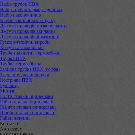
Набір трубок ПВХ
Набір трубок термоусадочных
Набір наконечників
Клеми зовнішньго запуску
Джгути проводів низковольтних
Джгути проводів звичайні
Джгути проводів інжекторні
Гумово-технічні вироби
Хомути автомобільні
Трубки захистні, термозбіжні
Трубка ПВХ
Трубка термозбіжна
Захисна трубка ПВХ (гофра)
З'єднання для проводки
Ізострічка ПВХ
Рукавиці
Метизи
Болти стальні оцинковані
Гайки стальні оцинковані
Гвинти стальні оцинковані
Шайби стальні оцинковані
Гайки латунні
Контакти
Автострум
Світлана Вівчар