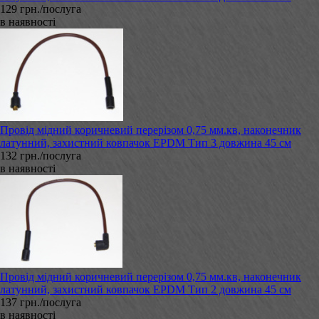
129 грн./послуга
в наявності
Провід мідний коричневий перерізом 0,75 мм.кв, наконечник
латунний, захистний ковпачок EPDM Тип 3 довжина 45 см
132 грн./послуга
в наявності
Провід мідний коричневий перерізом 0,75 мм.кв, наконечник
латунний, захистний ковпачок EPDM Тип 2 довжина 45 см
137 грн./послуга
в наявності