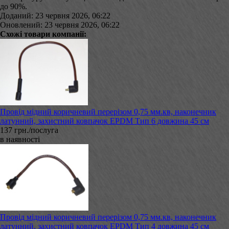
до 90%.
Доданий: 23 червня 2026, 06:22
Оновлений: 23 червня 2026, 06:22
Схожі товари компанії:
Провід мідний коричневий перерізом 0,75 мм.кв, наконечник
латунний, захистний ковпачок EPDM Тип 6 довжина 45 см
137 грн./послуга
в наявності
Провід мідний коричневий перерізом 0,75 мм.кв, наконечник
латунний, захистний ковпачок EPDM Тип 4 довжина 45 см