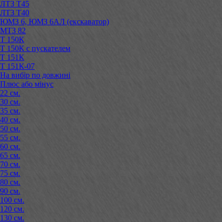
ЛТЗ Т45
ЛТЗ Т40
ЮМЗ 6, ЮМЗ 6АЛ (екскаватор)
МТЗ 82
Т 150К
Т 150К с пускателем
Т 151К
Т 151К-07
На вибір по довжині
Плюс або мінус
22 см.
30 см.
35 см.
40 см.
50 см.
55 см.
60 см.
65 см.
70 см.
75 см.
80 см.
90 см.
100 см.
120 см.
130 см.