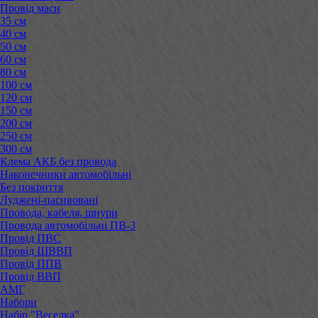
Провід маси
35 см
40 см
50 см
60 см
80 см
100 см
120 см
150 см
200 см
250 см
300 см
Клема АКБ без провода
Наконечники автомобільні
Без покриття
Луджені-пасивовані
Провода, кабеля, шнури
Провода автомобільні ПВ-3
Провід ПВС
Провід ШВВП
Провід ППВ
Провід ВВП
АМГ
Набори
Набір "Веселка"