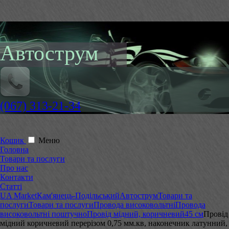
Автострум
(067) 313-21-34
Кошик
Меню
Головна
Товари та послуги
Про нас
Контакти
Статті
UA Market
Кам'янець-Подільський
Автострум
Товари та
послуги
Товари та послуги
Провода високовольтні
Провода
високовольтні поштучно
Провід мідний, коричневий
45 см
Провід
мідний коричневий перерізом 0,75 мм.кв, наконечник латунний,