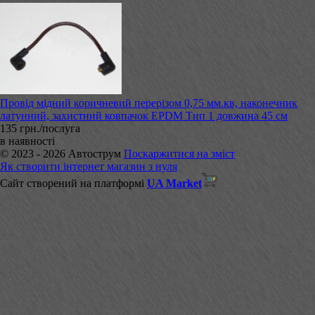
Провід мідний коричневий перерізом 0,75 мм.кв, наконечник
латунний, захистний ковпачок EPDM Тип 1 довжина 45 см
135 грн./послуга
в наявності
© 2023 - 2026 Автострум
Поскаржитися на зміст
Як створити інтернет магазин з нуля
Сайт створений на платформі
UA Market