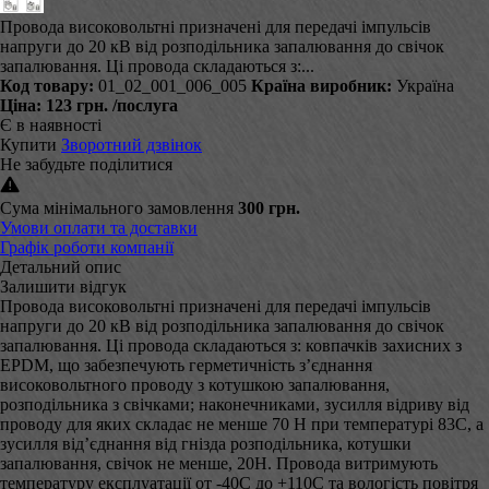
Провода високовольтні призначені для передачі імпульсів
напруги до 20 кВ від розподільника запалювання до свічок
запалювання. Ці провода складаються з:...
Код товару:
01_02_001_006_005
Країна виробник:
Україна
Ціна:
123 грн.
/послуга
Є в наявності
Купити
Зворотний дзвінок
Не забудьте поділитися
Сума мінімального замовлення
300 грн.
Умови оплати та доставки
Графік роботи компанії
Детальний опис
Залишити відгук
Провода високовольтні призначені для передачі імпульсів
напруги до 20 кВ від розподільника запалювання до свічок
запалювання. Ці провода складаються з: ковпачків захисних з
EPDM, що забезпечують герметичність з’єднання
високовольтного проводу з котушкою запалювання,
розподільника з свічками; наконечниками, зусилля відриву від
проводу для яких складає не менше 70 Н при температурі 83С, а
зусилля від’єднання від гнізда розподільника, котушки
запалювання, свічок не менше, 20Н. Провода витримують
температуру експлуатації от -40С до +110С та вологість повітря