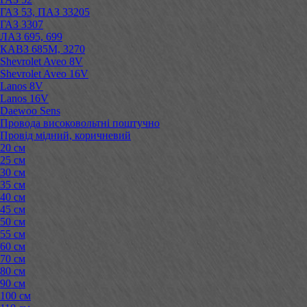
ГАЗ 53, ПАЗ 33205
ГАЗ 3307
ЛАЗ 695, 699
КАВЗ 685М, 3270
Shevrolet Aveo 8V
Shevrolet Aveo 16V
Lanos 8V
Lanos 16V
Daewoo Sens
Провода високовольтні поштучно
Провід мідний, коричневий
20 см
25 см
30 см
35 см
40 см
45 см
50 см
55 см
60 см
70 см
80 см
90 см
100 см