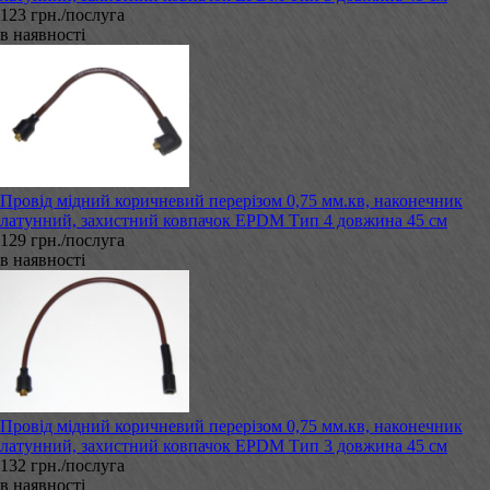
123 грн./послуга
в наявності
Провід мідний коричневий перерізом 0,75 мм.кв, наконечник
латунний, захистний ковпачок EPDM Тип 4 довжина 45 см
129 грн./послуга
в наявності
Провід мідний коричневий перерізом 0,75 мм.кв, наконечник
латунний, захистний ковпачок EPDM Тип 3 довжина 45 см
132 грн./послуга
в наявності