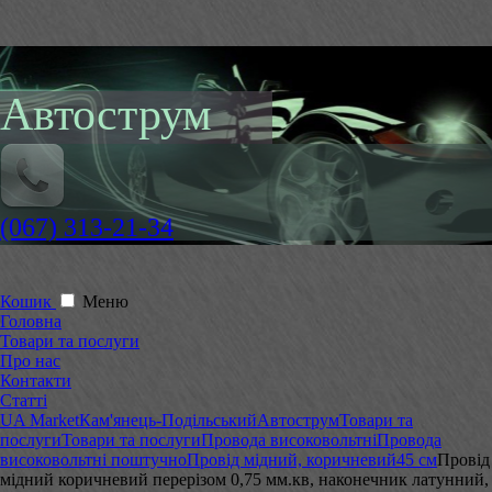
Автострум
(067) 313-21-34
Кошик
Меню
Головна
Товари та послуги
Про нас
Контакти
Статті
UA Market
Кам'янець-Подільський
Автострум
Товари та
послуги
Товари та послуги
Провода високовольтні
Провода
високовольтні поштучно
Провід мідний, коричневий
45 см
Провід
мідний коричневий перерізом 0,75 мм.кв, наконечник латунний,