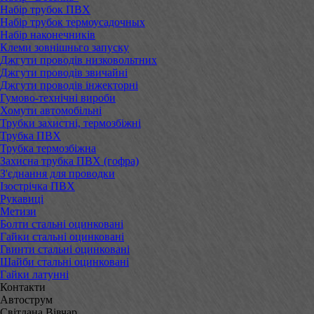
Набір трубок ПВХ
Набір трубок термоусадочных
Набір наконечників
Клеми зовнішньго запуску
Джгути проводів низковольтних
Джгути проводів звичайні
Джгути проводів інжекторні
Гумово-технічні вироби
Хомути автомобільні
Трубки захистні, термозбіжні
Трубка ПВХ
Трубка термозбіжна
Захисна трубка ПВХ (гофра)
З'єднання для проводки
Ізострічка ПВХ
Рукавиці
Метизи
Болти стальні оцинковані
Гайки стальні оцинковані
Гвинти стальні оцинковані
Шайби стальні оцинковані
Гайки латунні
Контакти
Автострум
Світлана Вівчар