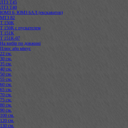
ЛТЗ Т45
ЛТЗ Т40
ЮМЗ 6, ЮМЗ 6АЛ (екскаватор)
МТЗ 82
Т 150К
Т 150К с пускателем
Т 151К
Т 151К-07
На вибір по довжині
Плюс або мінус
22 см.
30 см.
35 см.
40 см.
50 см.
55 см.
60 см.
65 см.
70 см.
75 см.
80 см.
90 см.
100 см.
120 см.
130 см.