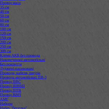
Провід маси
35 см
40 см
50 см
60 см
80 см
100 см
120 см
150 см
200 см
250 см
300 см
Клема АКБ без провода
Наконечники автомобільні
Без покриття
Луджені-пасивовані
Провода, кабеля, шнури
Провода автомобільні ПВ-3
Провід ПВС
Провід ШВВП
Провід ППВ
Провід ВВП
АМГ
Набори
Набір "Веселка"