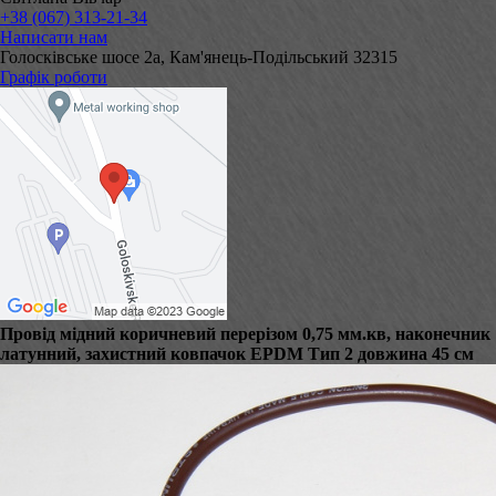
+38 (067) 313-21-34
Написати нам
Голосківське шосе 2а, Кам'янець-Подільський 32315
Графік роботи
Провід мідний коричневий перерізом 0,75 мм.кв, наконечник
латунний, захистний ковпачок EPDM Тип 2 довжина 45 см