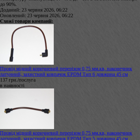
до 90%.
Доданий: 23 червня 2026, 06:22
Оновлений: 23 червня 2026, 06:22
Схожі товари компанії:
Провід мідний коричневий перерізом 0,75 мм.кв, наконечник
латунний, захистний ковпачок EPDM Тип 6 довжина 45 см
137 грн./послуга
в наявності
Провід мідний коричневий перерізом 0,75 мм.кв, наконечник
латунний, захистний ковпачок EPDM Тип 5 довжина 45 см