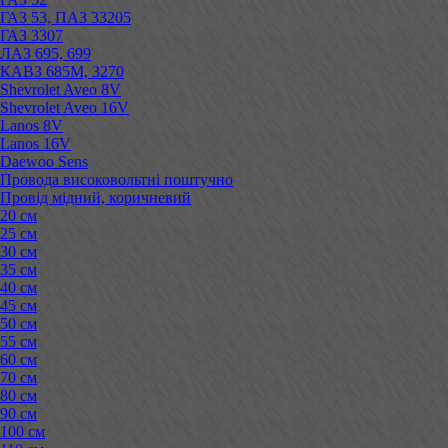
ГАЗ 53, ПАЗ 33205
ГАЗ 3307
ЛАЗ 695, 699
КАВЗ 685М, 3270
Shevrolet Aveo 8V
Shevrolet Aveo 16V
Lanos 8V
Lanos 16V
Daewoo Sens
Провода високовольтні поштучно
Провід мідний, коричневий
20 см
25 см
30 см
35 см
40 см
45 см
50 см
55 см
60 см
70 см
80 см
90 см
100 см