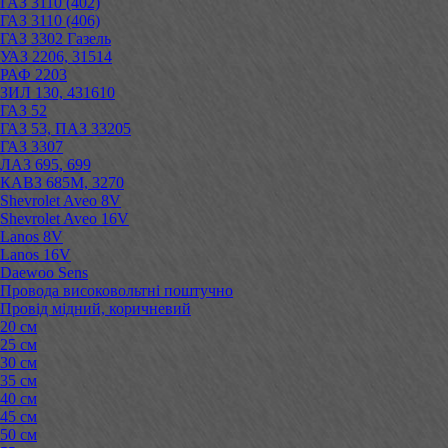
ГАЗ 3110 (402)
ГАЗ 3110 (406)
ГАЗ 3302 Газель
УАЗ 2206, 31514
РАФ 2203
ЗИЛ 130, 431610
ГАЗ 52
ГАЗ 53, ПАЗ 33205
ГАЗ 3307
ЛАЗ 695, 699
КАВЗ 685М, 3270
Shevrolet Aveo 8V
Shevrolet Aveo 16V
Lanos 8V
Lanos 16V
Daewoo Sens
Провода високовольтні поштучно
Провід мідний, коричневий
20 см
25 см
30 см
35 см
40 см
45 см
50 см