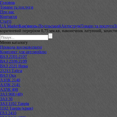
Головна
Товари та послуги
Про нас
Контакти
Статті
UA Market
Кам'янець-Подільський
Автострум
Товари та послуги
Т
коричневий перерізом 0,75 мм.кв, наконечник латунний, захис
Меню
каталогу
Провода високовольтні
Комплект для автомобілю
ВАЗ 2101-2107
ВАЗ 2108-2109
ВАЗ 2121 Нива
21213 Тайга
ВАЗ Ока
АЗЛК 2140
АЗЛК 2141
АЗЛК 408
ЗАЗ 968 (40)
ЗАЗ 30
ЗАЗ 1102 Таврія
1102 Таврія (крив)
ГАЗ 2410