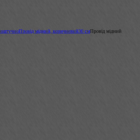
поштучно
Провід мідний, коричневий
30 см
Провід мідний