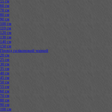
55 см
60 см
70 см
80 см
90 см
100 см
110 см
120 см
130 см
140 см
150 см
Провід силіконовий чорний
20 см
25 см
30 см
35 см
40 см
45 см
50 см
55 см
60 см
70 см
80 см
90 см
100 см