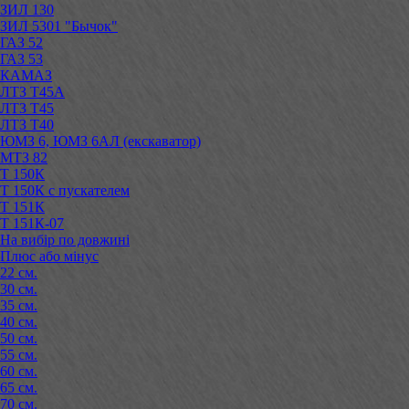
ЗИЛ 130
ЗИЛ 5301 "Бычок"
ГАЗ 52
ГАЗ 53
КАМАЗ
ЛТЗ Т45А
ЛТЗ Т45
ЛТЗ Т40
ЮМЗ 6, ЮМЗ 6АЛ (екскаватор)
МТЗ 82
Т 150К
Т 150К с пускателем
Т 151К
Т 151К-07
На вибір по довжині
Плюс або мінус
22 см.
30 см.
35 см.
40 см.
50 см.
55 см.
60 см.
65 см.
70 см.