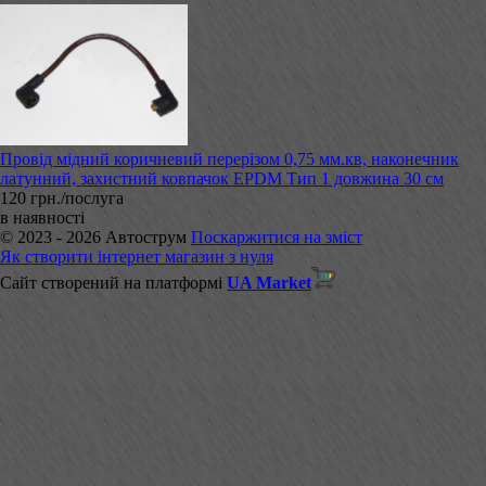
Провід мідний коричневий перерізом 0,75 мм.кв, наконечник
латунний, захистний ковпачок EPDM Тип 1 довжина 30 см
120 грн./послуга
в наявності
© 2023 - 2026 Автострум
Поскаржитися на зміст
Як створити інтернет магазин з нуля
Сайт створений на платформі
UA Market