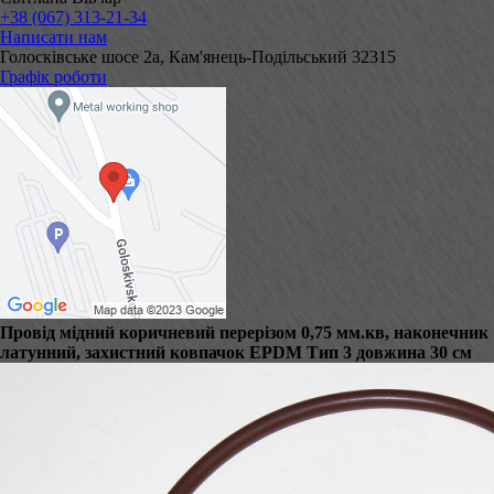
+38 (067) 313-21-34
Написати нам
Голосківське шосе 2а, Кам'янець-Подільський 32315
Графік роботи
Провід мідний коричневий перерізом 0,75 мм.кв, наконечник
латунний, захистний ковпачок EPDM Тип 3 довжина 30 см