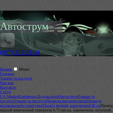
Автострум
(067) 313-21-34
Кошик
Меню
Головна
Товари та послуги
Про нас
Контакти
Статті
UA Market
Кам'янець-Подільський
Автострум
Товари та
послуги
Товари та послуги
Провода високовольтні
Провода
високовольтні поштучно
Провід мідний, коричневий
30 см
Провід
мідний коричневий перерізом 0,75 мм.кв, наконечник латунний,