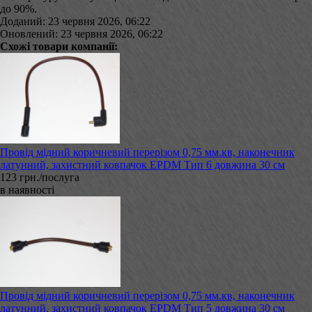
до 90%.
Доданий: 23 червня 2026, 06:22
Оновлений: 23 червня 2026, 06:22
Схожі товари компанії:
Провід мідний коричневий перерізом 0,75 мм.кв, наконечник
латунний, захистний ковпачок EPDM Тип 6 довжина 30 см
123 грн./послуга
в наявності
Провід мідний коричневий перерізом 0,75 мм.кв, наконечник
латунний, захистний ковпачок EPDM Тип 5 довжина 30 см