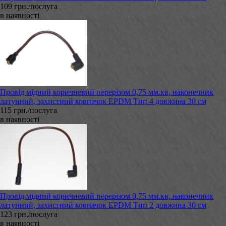
109 грн./послуга
в наявності
Провід мідний коричневий перерізом 0,75 мм.кв, наконечник
латунний, захистний ковпачок EPDM Тип 4 довжина 30 см
115 грн./послуга
в наявності
Провід мідний коричневий перерізом 0,75 мм.кв, наконечник
латунний, захистний ковпачок EPDM Тип 2 довжина 30 см
123 грн./послуга
в наявності