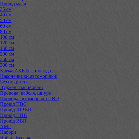
Провід маси
35 см
40 см
50 см
60 см
80 см
100 см
120 см
150 см
200 см
250 см
300 см
Клема АКБ без провода
Наконечники автомобільні
Без покриття
Луджені-пасивовані
Провода, кабеля, шнури
Провода автомобільні ПВ-3
Провід ПВС
Провід ШВВП
Провід ППВ
Провід ВВП
АМГ
Набори
Набір "Веселка"