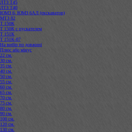
ЛТЗ Т45
ЛТЗ Т40
ЮМЗ 6, ЮМЗ 6АЛ (екскаватор)
МТЗ 82
Т 150К
Т 150К с пускателем
Т 151К
Т 151К-07
На вибір по довжині
Плюс або мінус
22 см.
30 см.
35 см.
40 см.
50 см.
55 см.
60 см.
65 см.
70 см.
75 см.
80 см.
90 см.
100 см.
120 см.
130 см.