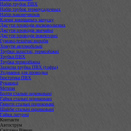
Набір трубок ПВХ
Набір трубок термоусадочных
Набір наконечників
Клеми зовнішньго запуску
Джгути проводів низковольтних
Джгути проводів звичайні
Джгути проводів інжекторні
Гумово-технічні вироби
Хомути автомобільні
Трубки захистні, термозбіжні
Трубка ПВХ
Трубка термозбіжна
Захисна трубка ПВХ (гофра)
З'єднання для проводки
Ізострічка ПВХ
Рукавиці
Метизи
Болти стальні оцинковані
Гайки стальні оцинковані
Гвинти стальні оцинковані
Шайби стальні оцинковані
Гайки латунні
Контакти
Автострум
Світлана Вівчар