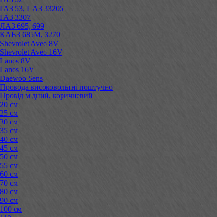
ГАЗ 53, ПАЗ 33205
ГАЗ 3307
ЛАЗ 695, 699
КАВЗ 685М, 3270
Shevrolet Aveo 8V
Shevrolet Aveo 16V
Lanos 8V
Lanos 16V
Daewoo Sens
Провода високовольтні поштучно
Провід мідний, коричневий
20 см
25 см
30 см
35 см
40 см
45 см
50 см
55 см
60 см
70 см
80 см
90 см
100 см