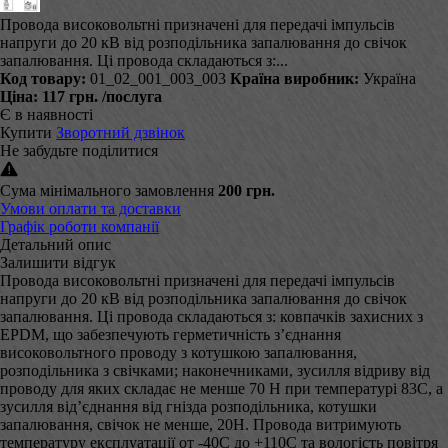
Провода високовольтні призначені для передачі імпульсів
напруги до 20 кВ від розподільника запалювання до свічок
запалювання. Ці провода складаються з:...
Код товару:
01_02_001_003_003
Країна виробник:
Україна
Ціна:
117 грн.
/послуга
Є в наявності
Купити
Зворотний дзвінок
Не забудьте поділитися
Сума мінімального замовлення
200 грн.
Умови оплати та доставки
Графік роботи компанії
Детальний опис
Залишити відгук
Провода високовольтні призначені для передачі імпульсів
напруги до 20 кВ від розподільника запалювання до свічок
запалювання. Ці провода складаються з: ковпачків захисних з
EPDM, що забезпечують герметичність з’єднання
високовольтного проводу з котушкою запалювання,
розподільника з свічками; наконечниками, зусилля відриву від
проводу для яких складає не менше 70 Н при температурі 83С, а
зусилля від’єднання від гнізда розподільника, котушки
запалювання, свічок не менше, 20Н. Провода витримують
температуру експлуатації от -40С до +110С та вологість повітря