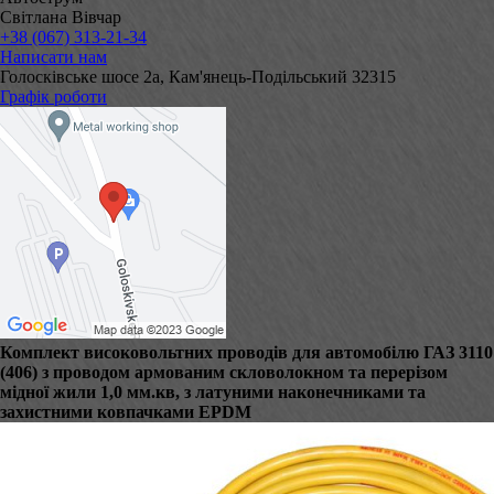
Світлана Вівчар
+38 (067) 313-21-34
Написати нам
Голосківське шосе 2а, Кам'янець-Подільський 32315
Графік роботи
Комплект високовольтних проводів для автомобілю ГАЗ 3110
(406) з проводом армованим скловолокном та перерізом
мідної жили 1,0 мм.кв, з латуними наконечниками та
захистними ковпачками EPDM