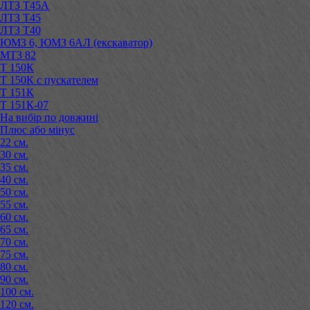
ЛТЗ Т45А
ЛТЗ Т45
ЛТЗ Т40
ЮМЗ 6, ЮМЗ 6АЛ (екскаватор)
МТЗ 82
Т 150К
Т 150К с пускателем
Т 151К
Т 151К-07
На вибір по довжині
Плюс або мінус
22 см.
30 см.
35 см.
40 см.
50 см.
55 см.
60 см.
65 см.
70 см.
75 см.
80 см.
90 см.
100 см.
120 см.