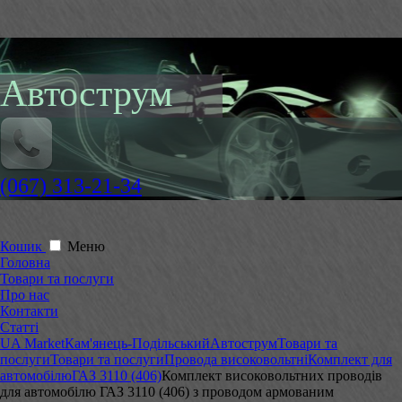
Автострум
(067) 313-21-34
Кошик
Меню
Головна
Товари та послуги
Про нас
Контакти
Статті
UA Market
Кам'янець-Подільський
Автострум
Товари та
послуги
Товари та послуги
Провода високовольтні
Комплект для
автомобілю
ГАЗ 3110 (406)
Комплект високовольтних проводів
для автомобілю ГАЗ 3110 (406) з проводом армованим