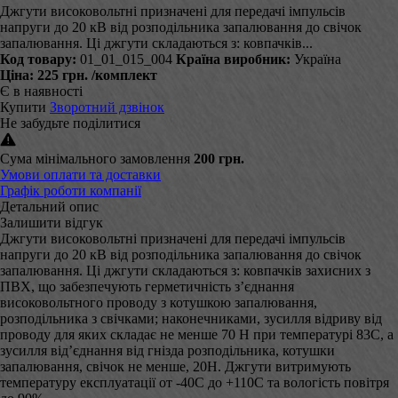
Джгути високовольтні призначені для передачі імпульсів
напруги до 20 кВ від розподільника запалювання до свічок
запалювання. Ці джгути складаються з: ковпачків...
Код товару:
01_01_015_004
Країна виробник:
Україна
Ціна:
225 грн.
/комплект
Є в наявності
Купити
Зворотний дзвінок
Не забудьте поділитися
Сума мінімального замовлення
200 грн.
Умови оплати та доставки
Графік роботи компанії
Детальний опис
Залишити відгук
Джгути високовольтні призначені для передачі імпульсів
напруги до 20 кВ від розподільника запалювання до свічок
запалювання. Ці джгути складаються з: ковпачків захисних з
ПВХ, що забезпечують герметичність з’єднання
високовольтного проводу з котушкою запалювання,
розподільника з свічками; наконечниками, зусилля відриву від
проводу для яких складає не менше 70 Н при температурі 83С, а
зусилля від’єднання від гнізда розподільника, котушки
запалювання, свічок не менше, 20Н. Джгути витримують
температуру експлуатації от -40С до +110С та вологість повітря