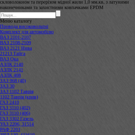
скловолокном та перерізом мідної жили 1,0 мм.кв, з латуними
наконечниками та захистними ковпачками EPDM
Меню
каталогу
Провода високовольтні
Комплект для автомобілю
ВАЗ 2101-2107
ВАЗ 2108-2109
ВАЗ 2121 Нива
21213 Тайга
ВАЗ Ока
АЗЛК 2140
АЗЛК 2141
АЗЛК 408
ЗАЗ 968 (40)
ЗАЗ 30
ЗАЗ 1102 Таврія
1102 Таврія (крив)
ГАЗ 2410
ГАЗ 3110 (402)
ГАЗ 3110 (406)
ГАЗ 3302 Газель
УАЗ 2206, 31514
РАФ 2203
ЗИЛ 130, 431610