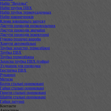
Набір "Веселка"
Набір трубок ПВХ
Набір трубок термоусадочных
Набір наконечників
Клеми зовнішньго запуску
Джгути проводів низковольтних
Джгути проводів звичайні
Джгути проводів інжекторні
Гумово-технічні вироби
Хомути автомобільні
Трубки захистні, термозбіжні
Трубка ПВХ
Трубка термозбіжна
Захисна трубка ПВХ (гофра)
З'єднання для проводки
Ізострічка ПВХ
Рукавиці
Метизи
Болти стальні оцинковані
Гайки стальні оцинковані
Гвинти стальні оцинковані
Шайби стальні оцинковані
Гайки латунні
Контакти
Автострум