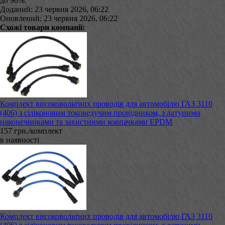
до 90%.
Доданий: 23 червня 2026, 06:22
Оновлений: 23 червня 2026, 06:22
Схожі товари компанії:
Комплект високовольтних проводів для автомобілю ГАЗ 3110
(406) з сіліконовим токоведучим провідником, з латуними
наконечниками та захистними ковпачками EPDM
157 грн./комплект
в наявності
Комплект високовольтних проводів для автомобілю ГАЗ 3110