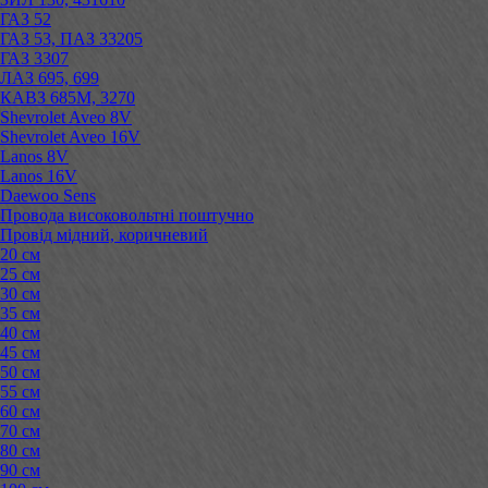
ГАЗ 52
ГАЗ 53, ПАЗ 33205
ГАЗ 3307
ЛАЗ 695, 699
КАВЗ 685М, 3270
Shevrolet Aveo 8V
Shevrolet Aveo 16V
Lanos 8V
Lanos 16V
Daewoo Sens
Провода високовольтні поштучно
Провід мідний, коричневий
20 см
25 см
30 см
35 см
40 см
45 см
50 см
55 см
60 см
70 см
80 см
90 см