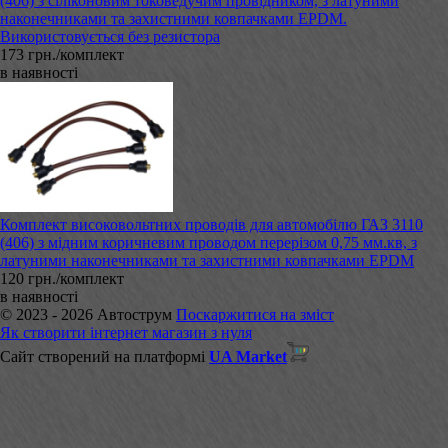
(406) з сіліконовим токоведучим провідником, з латуними
наконечниками та захистними ковпачками EPDM.
Використовується без резистора
173 грн./комплект
в наявності
Комплект високовольтних проводів для автомобілю ГАЗ 3110
(406) з мідним коричневим проводом перерізом 0,75 мм.кв, з
латуними наконечниками та захистними ковпачками EPDM
120 грн./комплект
в наявності
© 2023 - 2026 Автострум
Поскаржитися на зміст
Як створити інтернет магазин з нуля
Сайт створений на платформі
UA Market